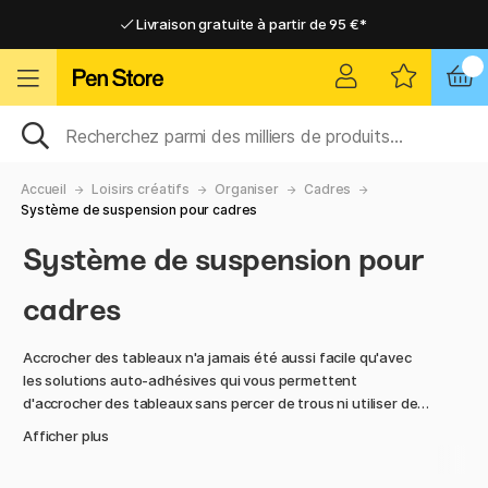
Livraison gratuite à partir de 95 €*
Livraison gratuite à partir de 95 €*
Livraison domicile ou point relais
Livraison domicile ou point relais
Accueil
Loisirs créatifs
Organiser
Cadres
Système de suspension pour cadres
Système de suspension pour
cadres
Accrocher des tableaux n'a jamais été aussi facile qu'avec
les solutions auto-adhésives qui vous permettent
d'accrocher des tableaux sans percer de trous ni utiliser de
clous ! Parfait pour les immeubles locatifs, les murs peints ou
Afficher plus
ceux qui veulent pouvoir déplacer leurs œuvres d'art murales
sans les endommager. Nous proposons une large gamme de