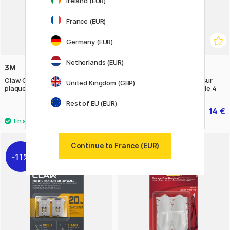
Ireland (EUR)
France (EUR)
Germany (EUR)
Netherlands (EUR)
3M
3M
Claw Crochet pour cadre sur
Claw Crochet pour cadre sur
United Kingdom (GBP)
plaque de plâtre 7 kg lot de 4
plaque de plâtre 11 kg lot de 4
Rest of EU (EUR)
15.50 €
14 €
17.50 €
Continue to France (EUR)
11%