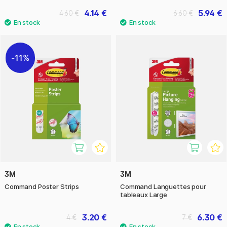
4.14 €
5.94 €
4.60 €
6.60 €
11%
3M
3M
Command Poster Strips
Command Languettes pour
tableaux Large
3.20 €
6.30 €
4 €
7 €