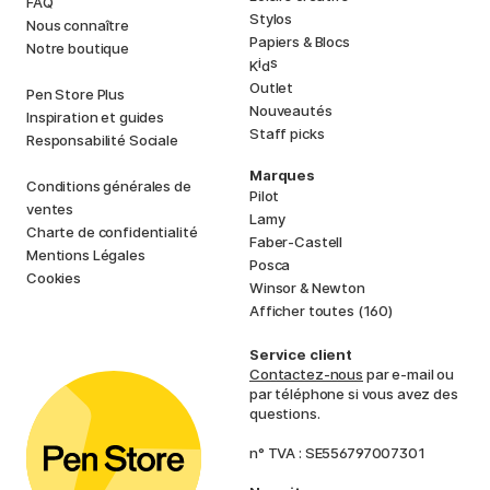
FAQ
Stylos
Nous connaître
Papiers & Blocs
Notre boutique
i
s
K
d
Outlet
Pen Store Plus
Nouveautés
Inspiration et guides
Staff picks
Responsabilité Sociale
Marques
Conditions générales de
Pilot
ventes
Lamy
Charte de confidentialité
Faber-Castell
Mentions Légales
Posca
Cookies
Winsor & Newton
Afficher toutes (160)
Service client
Contactez-nous
par e-mail ou
par téléphone si vous avez des
questions.
n° TVA : SE556797007301