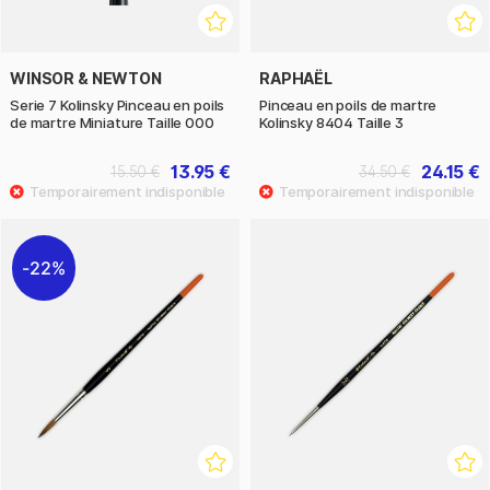
WINSOR & NEWTON
RAPHAËL
Serie 7 Kolinsky Pinceau en poils
Pinceau en poils de martre
de martre Miniature Taille 000
Kolinsky 8404 Taille 3
13.95 €
24.15 €
15.50 €
34.50 €
22%