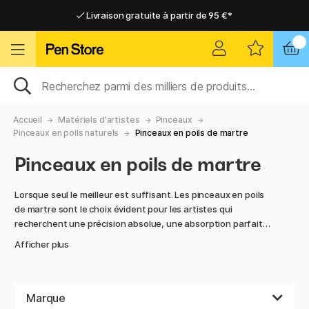
Livraison gratuite à partir de 95 €*
Livraison gratuite à partir de 95 €*
Livraison domicile ou point relais
Livraison domicile ou point relais
Accueil
Matériels d'artistes
Pinceaux
Pinceaux en poils naturels
Pinceaux en poils de martre
Pinceaux en poils de martre
Lorsque seul le meilleur est suffisant. Les pinceaux en poils
de martre sont le choix évident pour les artistes qui
recherchent une précision absolue, une absorption parfaite
des couleurs et une douceur à chaque coup de pinceau. La
Afficher plus
pointe naturelle de la martre Kolinsky authentique offre un
contrôle inégalé, en particulier pour les travaux de détail,
l'aquarelle et d'autres travaux fins où les résultats sont
dans les nuances.
Marque