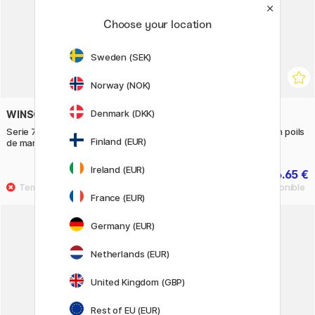
Choose your location
Sweden (SEK)
Norway (NOK)
Denmark (DKK)
WINSOR & NEWTON
WINSOR & NEWTON
Serie 7 Kolinsky Pinceau en poils
Serie 7 Kolinsky Pinceau en poils
Finland (EUR)
de martre Taille 4
de martre Taille 000
Ireland (EUR)
39.90 €
16.65 €
18.50 €
France (EUR)
Germany (EUR)
11%
Netherlands (EUR)
United Kingdom (GBP)
Rest of EU (EUR)