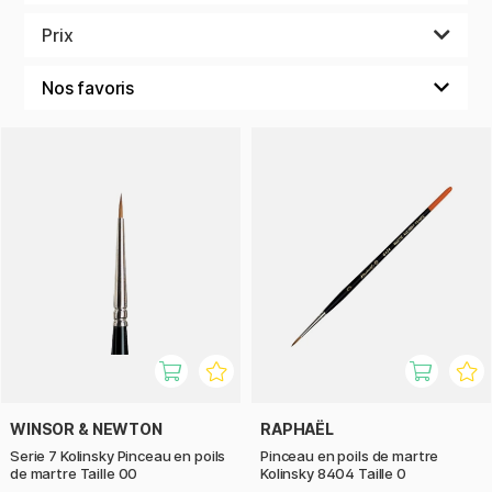
Chez Pen Store, vous trouverez des pinceaux en martre
Prix
soigneusement sélectionnés auprès des principaux
fabricants, avec des manches classiques et modernes. Que
vous travailliez de manière professionnelle ou que vous
fassiez des essais dans votre carnet de croquis, le bon outil
fait toute la différence.
Vous cherchez des alternatives synthétiques ? Nous
proposons également des pinceaux synthétiques de haute
qualité aux propriétés similaires, parfaits pour ceux qui
préfèrent une alternative respectueuse des animaux.
Entrez dans le monde des pinceaux et trouvez votre
nouveau favori parmi nos pinceaux en poils de martre !
WINSOR & NEWTON
RAPHAËL
Serie 7 Kolinsky Pinceau en poils
Pinceau en poils de martre
de martre Taille 00
Kolinsky 8404 Taille 0