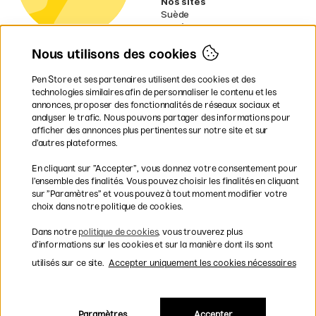
Nos sites
Suède
Norvège
Danemark
Nous utilisons des cookies
Finlande
Allemagne
Irlande
Pen Store et ses partenaires utilisent des cookies et des
Pays-Bas
technologies similaires afin de personnaliser le contenu et les
Royaume-Uni
annonces, proposer des fonctionnalités de réseaux sociaux et
UE
analyser le trafic. Nous pouvons partager des informations pour
afficher des annonces plus pertinentes sur notre site et sur
* Des
conditions de livraison
d’autres plateformes.
spécifiques s’appliquent aux produits
En cliquant sur ”Accepter”, vous donnez votre consentement pour
volumineux.
l’ensemble des finalités. Vous pouvez choisir les finalités en cliquant
sur ”Paramètres” et vous pouvez à tout moment modifier votre
Les modes de paiement
choix dans notre politique de cookies.
Dans notre
politique de cookies
, vous trouverez plus
d’informations sur les cookies et sur la manière dont ils sont
utilisés sur ce site.
Accepter uniquement les cookies nécessaires
Livraison rapide et gratuite à partir de 95 €
Paramètres
Accepter