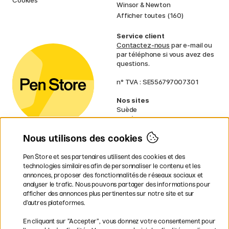
Cookies
Winsor & Newton
Afficher toutes (160)
Service client
Contactez-nous
par e-mail ou
par téléphone si vous avez des
questions.
n° TVA : SE556797007301
Nos sites
Suède
Norvège
Danemark
Nous utilisons des cookies
Finlande
Allemagne
Irlande
Pen Store et ses partenaires utilisent des cookies et des
Pays-Bas
technologies similaires afin de personnaliser le contenu et les
Royaume-Uni
annonces, proposer des fonctionnalités de réseaux sociaux et
UE
analyser le trafic. Nous pouvons partager des informations pour
afficher des annonces plus pertinentes sur notre site et sur
* Des
conditions de livraison
d’autres plateformes.
spécifiques s’appliquent aux produits
En cliquant sur ”Accepter”, vous donnez votre consentement pour
volumineux.