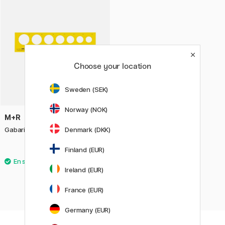
Choose your location
Sweden (SEK)
Norway (NOK)
M+R
Gabarit pour cercles
Denmark (DKK)
Finland (EUR)
3.60 €
Ireland (EUR)
France (EUR)
Germany (EUR)