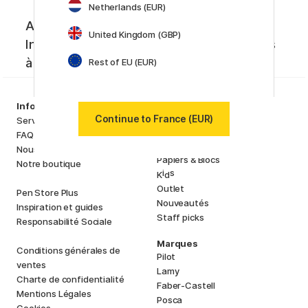
Netherlands (EUR)
Abonnez-vous à notre newsletter.
United Kingdom (GBP)
Inspiration créative, nouveautés et offres
à ne pas manquer !
Rest of EU (EUR)
Assortiment
Information
Matériels d'artistes
Continue to France (EUR)
Service client
Loisirs créatifs
FAQ
Stylos
Nous connaître
Papiers & Blocs
Notre boutique
i
s
K
d
Outlet
Pen Store Plus
Nouveautés
Inspiration et guides
Staff picks
Responsabilité Sociale
Marques
Conditions générales de
Pilot
ventes
Lamy
Charte de confidentialité
Faber-Castell
Mentions Légales
Posca