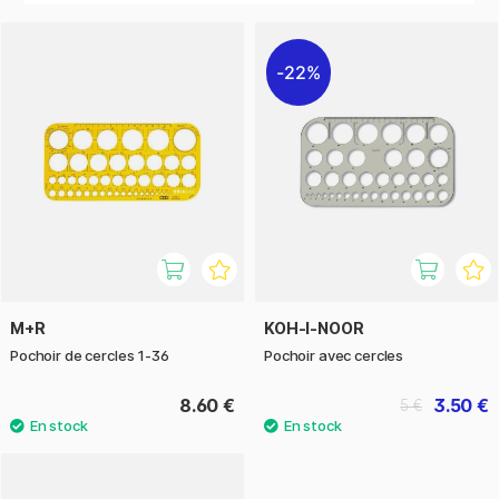
conception, du scrapbooking, du bullet journal ou des
travaux scolaires, le gabarit de cercle vous permet de créer
des formes rondes parfaites, rapidement et facilement !
22%
M+R
KOH-I-NOOR
Pochoir de cercles 1-36
Pochoir avec cercles
8.60 €
3.50 €
5 €