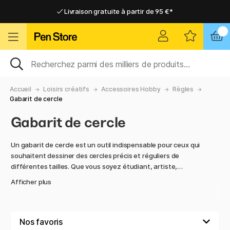
Livraison gratuite à partir de 95 €*
Livraison gratuite à partir de 95 €*
Livraison domicile ou point relais
Livraison domicile ou point relais
Accueil
Loisirs créatifs
Accessoires Hobby
Règles
Gabarit de cercle
Gabarit de cercle
Un gabarit de cercle est un outil indispensable pour ceux qui
souhaitent dessiner des cercles précis et réguliers de
différentes tailles. Que vous soyez étudiant, artiste,
ingénieur ou amateur, le gabarit de cercle est un outil
Afficher plus
intelligent et abordable qui simplifie votre travail et vous
permet d'obtenir des résultats professionnels à chaque fois.
Que vous travailliez sur du dessin technique, de la