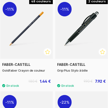
48
2
11%
11%
FABER-CASTELL
FABER-CASTELL
Goldfaber Crayon de couleur
Grip Plus Stylo à bille
1.44 €
7.92 €
1.80 €
9.90 €
11%
22%