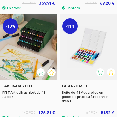
359.91 €
69.20 €
399.90 €
86.50 €
10%
11%
FABER-CASTELL
FABER-CASTELL
PITT Artist Brush Lot de 48
Boîte de 48 Aquarelles en
Atelier
godets + pinceau à réservoir
d'eau
126.81 €
51.92 €
140.90 €
64.90 €