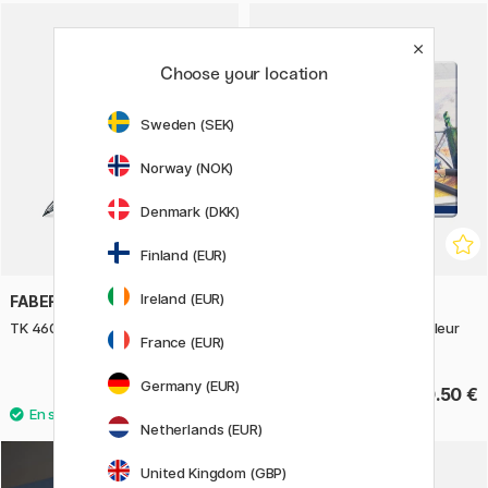
Choose your location
Sweden (SEK)
Norway (NOK)
Denmark (DKK)
Finland (EUR)
Ireland (EUR)
FABER-CASTELL
FABER-CASTELL
TK 4600 Portemine 2 mm
Goldfaber Crayons de couleur
France (EUR)
Lot de 48
Germany (EUR)
12.50 €
70.50 €
Netherlands (EUR)
United Kingdom (GBP)