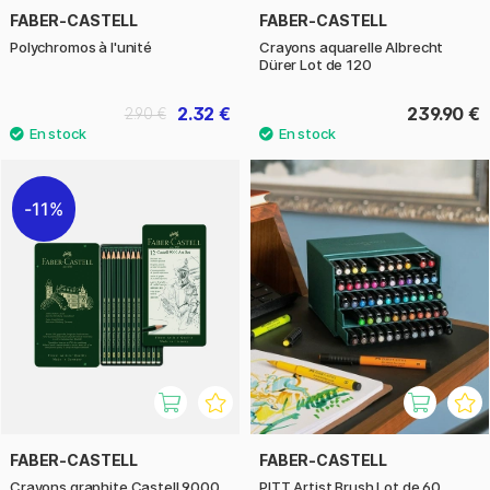
FABER-CASTELL
FABER-CASTELL
Polychromos à l'unité
Crayons aquarelle Albrecht
Dürer Lot de 120
2.32 €
239.90 €
2.90 €
11%
FABER-CASTELL
FABER-CASTELL
Crayons graphite Castell 9000
PITT Artist Brush Lot de 60