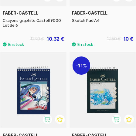
FABER-CASTELL
FABER-CASTELL
Crayons graphite Castell 9000
Sketch Pad A4
Lot de 6
10.32 €
10 €
12.90 €
12.50 €
11%
FABER-CASTELL
FABER-CASTELL