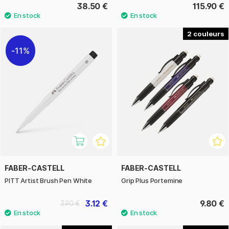
38.50 €
115.90 €
2
11%
FABER-CASTELL
FABER-CASTELL
PITT Artist Brush Pen White
Grip Plus Portemine
3.12 €
9.80 €
3.90 €