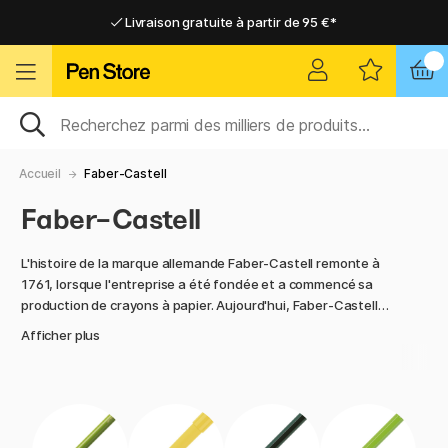
Livraison gratuite à partir de 95 €*
Livraison gratuite à partir de 95 €*
Livraison domicile ou point relais
Livraison domicile ou point relais
Accueil
Faber-Castell
Faber-Castell
L'histoire de la marque allemande Faber-Castell remonte à
1761, lorsque l'entreprise a été fondée et a commencé sa
production de crayons à papier. Aujourd'hui, Faber-Castell
propose une large gamme de produits d'art, crayons et
Afficher plus
accessoires. Ce n'est pas un hasard si c'est l'une des
marques les plus connues en termes de matériel d'art de
haute qualité. Nous avons une grande sélection de produits
d'art et d'accessoires de Faber-Castell ! Ne manquez pas
Faber-Castell Polychromos, le crayon de couleur populaire