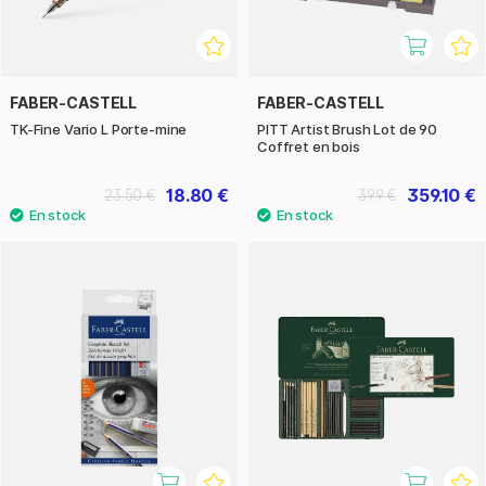
FABER-CASTELL
FABER-CASTELL
TK-Fine Vario L Porte-mine
PITT Artist Brush Lot de 90
Coffret en bois
18.80 €
359.10 €
23.50 €
399 €