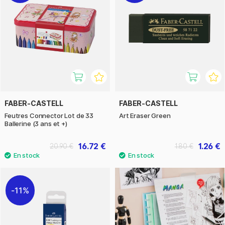
FABER-CASTELL
FABER-CASTELL
Feutres Connector Lot de 33
Art Eraser Green
Ballerine (3 ans et +)
16.72 €
1.26 €
20.90 €
1.80 €
11%