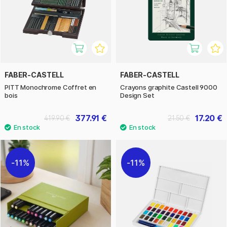
FABER-CASTELL
FABER-CASTELL
PITT Monochrome Coffret en
Crayons graphite Castell 9000
bois
Design Set
377.91 €
17.20 €
419.90 €
21.50 €
11%
11%