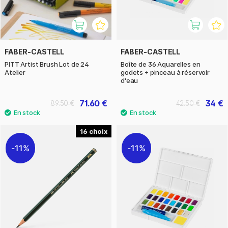
FABER-CASTELL
FABER-CASTELL
PITT Artist Brush Lot de 24
Boîte de 36 Aquarelles en
Atelier
godets + pinceau à réservoir
d'eau
71.60 €
34 €
89.50 €
42.50 €
16
11%
11%