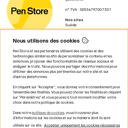
n° TVA : SE556797007301
Nos sites
Suède
Norvège
Danemark
Nous utilisons des cookies
Finlande
Allemagne
Irlande
Pen Store et ses partenaires utilisent des cookies et des
Pays-Bas
technologies similaires afin de personnaliser le contenu et les
Royaume-Uni
annonces, proposer des fonctionnalités de réseaux sociaux et
UE
analyser le trafic. Nous pouvons partager des informations pour
afficher des annonces plus pertinentes sur notre site et sur
d’autres plateformes.
* Des
conditions de livraison
spécifiques s’appliquent aux produits
En cliquant sur ”Accepter”, vous donnez votre consentement pour
volumineux.
l’ensemble des finalités. Vous pouvez choisir les finalités en cliquant
sur ”Paramètres” et vous pouvez à tout moment modifier votre
Les modes de paiement
choix dans notre politique de cookies.
Dans notre
politique de cookies
, vous trouverez plus
d’informations sur les cookies et sur la manière dont ils sont
utilisés sur ce site.
Accepter uniquement les cookies nécessaires