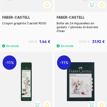
FABER-CASTELL
FABER-CASTELL
Crayon graphite Castell 9000
Boîte de 24 Aquarelles en
godets + pinceau à réservoir
d'eau
1.44 €
31.92 €
1.80 €
39.90 €
11%
11%