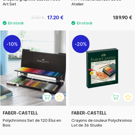
Art Set
Atelier
17.20 €
189.90 €
21.50 €
10%
20%
FABER-CASTELL
FABER-CASTELL
Polychromos Set de 120 Étui en
Crayons de couleur Polychromos
Bois
Lot de 36 Studio