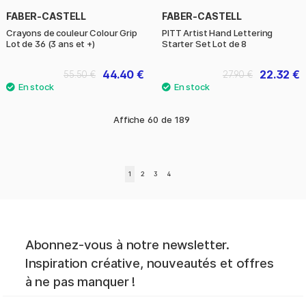
FABER-CASTELL
FABER-CASTELL
Crayons de couleur Colour Grip
PITT Artist Hand Lettering
Lot de 36 (3 ans et +)
Starter Set Lot de 8
44.40 €
22.32 €
55.50 €
27.90 €
Affiche
60
de
189
1
2
3
4
Abonnez-vous à notre newsletter.
Inspiration créative, nouveautés et offres
à ne pas manquer !