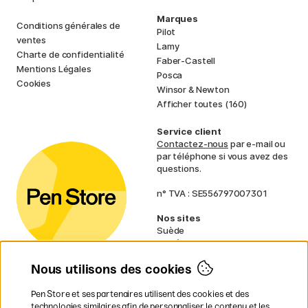
Marques
Conditions générales de
Pilot
ventes
Lamy
Charte de confidentialité
Faber-Castell
Mentions Légales
Posca
Cookies
Winsor & Newton
Afficher toutes (160)
Service client
Contactez-nous
par e-mail ou
par téléphone si vous avez des
questions.
n° TVA : SE556797007301
Nos sites
Suède
Norvège
Danemark
Nous utilisons des cookies
Finlande
Allemagne
Irlande
Pen Store et ses partenaires utilisent des cookies et des
Pays-Bas
technologies similaires afin de personnaliser le contenu et les