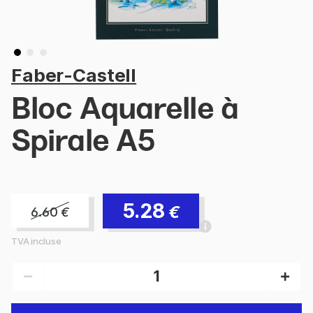
Faber-Castell
Bloc Aquarelle à
Spirale A5
5.28
€
6.60
€
TVA incluse