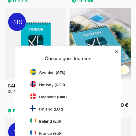
11%
Choose your location
Sweden (SEK)
Norway (NOK)
CANSON
CANSON
XL Aquarelle 300g A4
XL Aquarelle 300 g A3
Denmark (DKK)
13.52 €
29.90 €
16.90 €
Finland (EUR)
Ireland (EUR)
11%
11%
France (EUR)