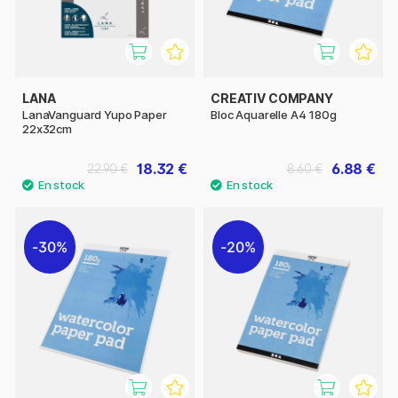
LANA
CREATIV COMPANY
LanaVanguard Yupo Paper
Bloc Aquarelle A4 180g
22x32cm
18.32 €
6.88 €
22.90 €
8.60 €
30%
20%