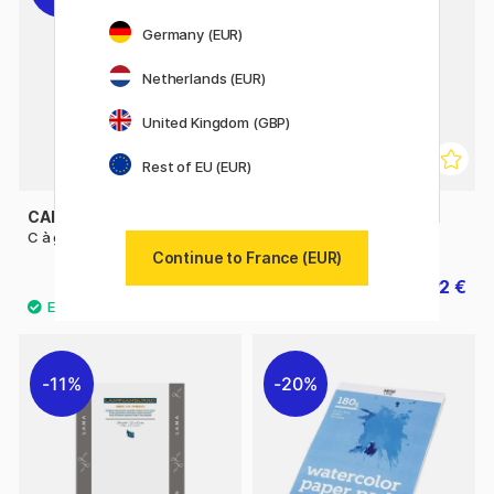
Germany (EUR)
Netherlands (EUR)
United Kingdom (GBP)
Rest of EU (EUR)
CANSON
CANSON
C à grain 180g A4+
1557 180 g A3
Continue to France (EUR)
10 €
11.92 €
12.50 €
14.90 €
11%
20%