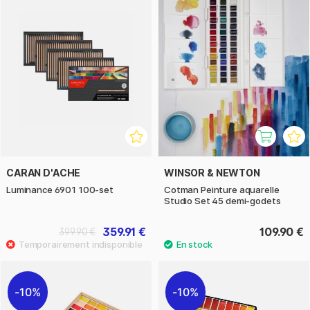
CARAN D'ACHE
WINSOR & NEWTON
Luminance 6901 100-set
Cotman Peinture aquarelle
Studio Set 45 demi-godets
359.91 €
109.90 €
399.90 €
10%
10%