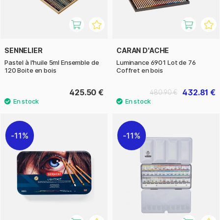
SENNELIER
CARAN D'ACHE
Pastel à l'huile 5ml Ensemble de
Luminance 6901 Lot de 76
120 Boite en bois
Coffret en bois
425.50 €
432.81 €
480.90 €
11%
11%