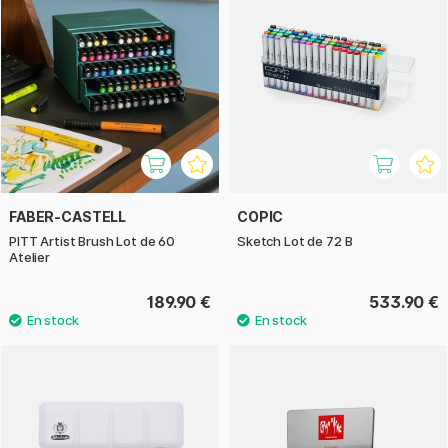
FABER-CASTELL
COPIC
PITT Artist Brush Lot de 60
Sketch Lot de 72 B
Atelier
189.90 €
533.90 €