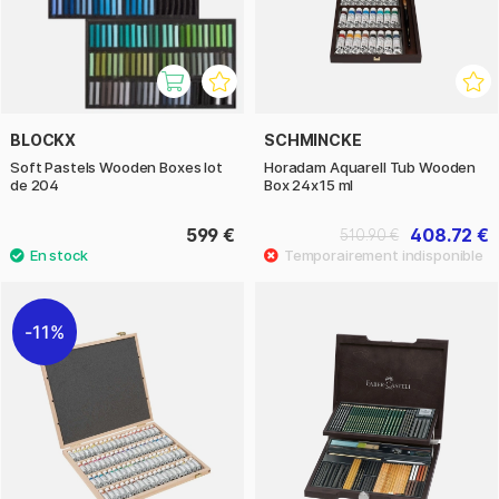
BLOCKX
SCHMINCKE
Soft Pastels Wooden Boxes lot
Horadam Aquarell Tub Wooden
de 204
Box 24x15 ml
599 €
408.72 €
510.90 €
11%