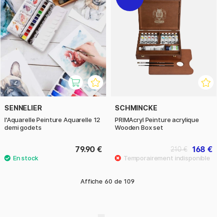
SENNELIER
SCHMINCKE
l'Aquarelle Peinture Aquarelle 12
PRIMAcryl Peinture acrylique
demi godets
Wooden Box set
79.90 €
168 €
210 €
Affiche
60
de
109