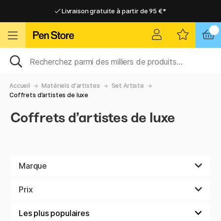
Livraison gratuite à partir de 95 €*
Livraison gratuite à partir de 95 €*
Livraison domicile ou point relais
Livraison domicile ou point relais
Accueil
Matériels d'artistes
Set Artiste
Coffrets d’artistes de luxe
Coffrets d’artistes de luxe
Marque
Prix