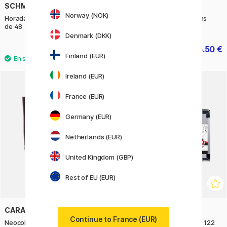
SCHMINCKE
SCHMINCKE
Norway (NOK)
Horadam Aquarell Half Pans lot
Horadam Aquarell Half Pans
de 48
Wooden Box lot de 140
Denmark (DKK)
314.91 €
1165.50 €
349.90 €
1295 €
Finland (EUR)
Ireland (EUR)
30%
France (EUR)
Germany (EUR)
Netherlands (EUR)
United Kingdom (GBP)
Rest of EU (EUR)
CARAN D'ACHE
DALER-ROWNEY
Continue to France (EUR)
Neocolor II Aquarelle Boîte en
Simply Complete Artist Kit 122