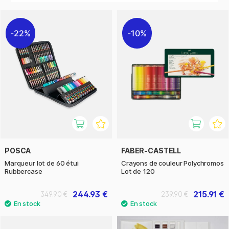
22%
10%
POSCA
FABER-CASTELL
Marqueur lot de 60 étui
Crayons de couleur Polychromos
Rubbercase
Lot de 120
244.93 €
215.91 €
349.90 €
239.90 €