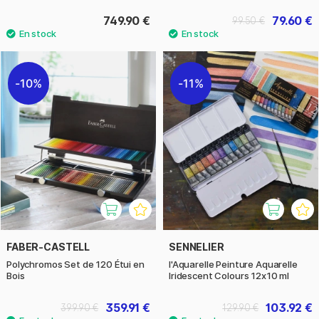
749.90 €
79.60 €
99.50 €
10%
11%
FABER-CASTELL
SENNELIER
Polychromos Set de 120 Étui en
l'Aquarelle Peinture Aquarelle
Bois
Iridescent Colours 12x10 ml
359.91 €
103.92 €
399.90 €
129.90 €