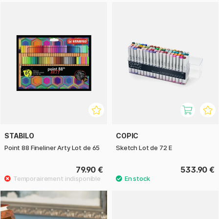
STABILO
COPIC
Point 88 Fineliner Arty Lot de 65
Sketch Lot de 72 E
79.90 €
533.90 €