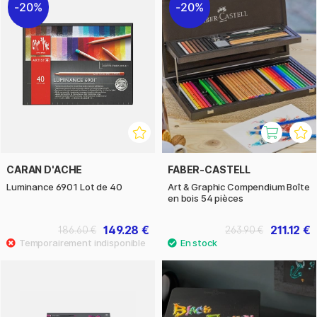
20%
20%
CARAN D'ACHE
FABER-CASTELL
Luminance 6901 Lot de 40
Art & Graphic Compendium Boîte
en bois 54 pièces
149.28 €
211.12 €
186.60 €
263.90 €