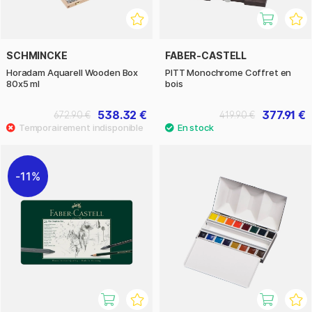
SCHMINCKE
FABER-CASTELL
Horadam Aquarell Wooden Box
PITT Monochrome Coffret en
80x5 ml
bois
538.32 €
377.91 €
672.90 €
419.90 €
11%