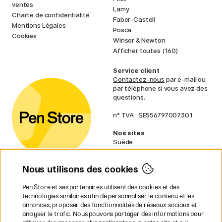
ventes
Lamy
Charte de confidentialité
Faber-Castell
Mentions Légales
Posca
Cookies
Winsor & Newton
Afficher toutes (160)
Service client
Contactez-nous
par e-mail ou
par téléphone si vous avez des
questions.
n° TVA : SE556797007301
Nos sites
Suède
Norvège
Danemark
Nous utilisons des cookies
Finlande
Allemagne
Irlande
Pen Store et ses partenaires utilisent des cookies et des
Pays-Bas
technologies similaires afin de personnaliser le contenu et les
Royaume-Uni
annonces, proposer des fonctionnalités de réseaux sociaux et
UE
analyser le trafic. Nous pouvons partager des informations pour