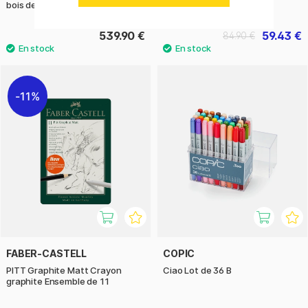
bois de 84 pièces
pièces
539.90 €
59.43 €
84.90 €
11%
FABER-CASTELL
COPIC
PITT Graphite Matt Crayon
Ciao Lot de 36 B
graphite Ensemble de 11