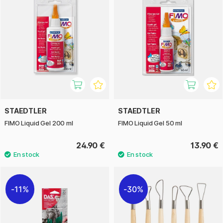
STAEDTLER
STAEDTLER
FIMO Liquid Gel 200 ml
FIMO Liquid Gel 50 ml
24.90 €
13.90 €
11%
30%