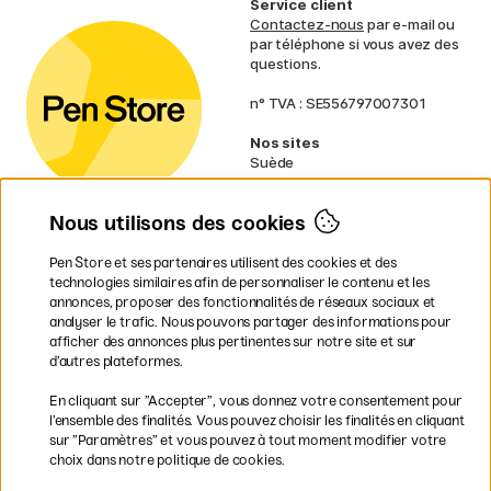
Service client
Contactez-nous
par e-mail ou
par téléphone si vous avez des
questions.
n° TVA : SE556797007301
Nos sites
Suède
Norvège
Danemark
Nous utilisons des cookies
Finlande
Allemagne
Irlande
Pen Store et ses partenaires utilisent des cookies et des
Pays-Bas
technologies similaires afin de personnaliser le contenu et les
Royaume-Uni
annonces, proposer des fonctionnalités de réseaux sociaux et
UE
analyser le trafic. Nous pouvons partager des informations pour
afficher des annonces plus pertinentes sur notre site et sur
d’autres plateformes.
* Des
conditions de livraison
spécifiques s’appliquent aux produits
En cliquant sur ”Accepter”, vous donnez votre consentement pour
volumineux.
l’ensemble des finalités. Vous pouvez choisir les finalités en cliquant
sur ”Paramètres” et vous pouvez à tout moment modifier votre
Les modes de paiement
choix dans notre politique de cookies.