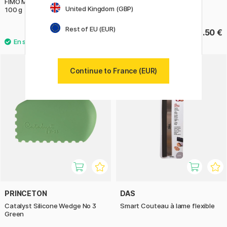
FIMO Mix Quick Clay softener
FIMO Liquid gel 50 ml black
United Kingdom (GBP)
100 g
Rest of EU (EUR)
8.60 €
13.50 €
Continue to France (EUR)
PRINCETON
DAS
Catalyst Silicone Wedge No 3
Smart Couteau à lame flexible
Green