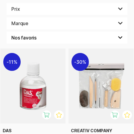
inspirant.
Prix
Pourquoi ne pas utiliser une aiguille de sculpture pour
réaliser des détails fins ? Ou un outil de texture pour donner
Marque
du caractère à votre pièce ? Peut-être avez-vous envie
d’ajouter un vernis brillant pour un effet scintillant, ou de
façonner des formes organiques avec des outils en bois ou
en silicone ?
Quel que soit votre niveau ou votre style, vous trouverez
11%
30%
dans notre gamme les outils qui sublimeront vos créations.
Des indispensables du quotidien aux accessoires qui font
toute la différence, laissez parler votre créativité et
découvrez comment les bons outils peuvent tout changer !
DAS
CREATIV COMPANY