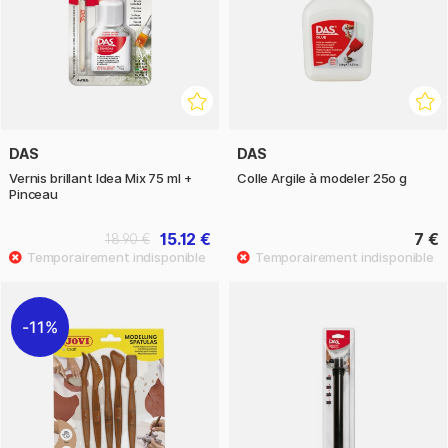
DAS
DAS
Vernis brillant Idea Mix 75 ml +
Colle Argile à modeler 25o g
Pinceau
15.12 €
7 €
18.90 €
11%