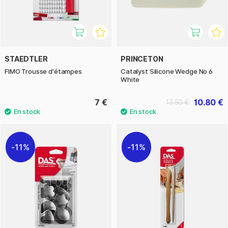
STAEDTLER
PRINCETON
FIMO Trousse d'étampes
Catalyst Silicone Wedge No 6
White
7 €
10.80 €
13.50 €
11%
11%