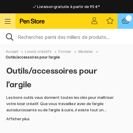
Livraison gratuite à partir de 95 €*
Livraison gratuite à partir de 95 €*
Livraison domicile ou point relais
Livraison domicile ou point relais
Accueil
Loisirs créatifs
Former
Modeler
Outils/accessoires pour l’argile
Outils/accessoires pour
l’argile
Les bons outils vous donnent toutes les clés pour maîtriser
votre loisir créatif. Que vous travailliez avec de l’argile
autodurcissante ou de l’argile à cuire, il existe tout un
univers d’accessoires, d’outils et d’aides créatives à explorer.
Afficher plus
Avec le bon matériel, créer devient non seulement plus
simple – mais aussi plus amusant, précis et carrément