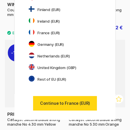
WINSOR & NEWTON
PRINCETON
Finland (EUR)
Couteau à peindre Nr 20 32
Catalyst Silicone Blade à long
mm
manche No 1 30mm Grey
Ireland (EUR)
5.20 €
9.52 €
11.90 €
France (EUR)
Germany (EUR)
11%
Netherlands (EUR)
United Kingdom (GBP)
Rest of EU (EUR)
Continue to France (EUR)
PRINCETON
PRINCETON
Catalyst Silicone Blade à long
Catalyst Silicone Blade à long
manche No 4 30 mm Yellow
manche No 5 30 mm Orange