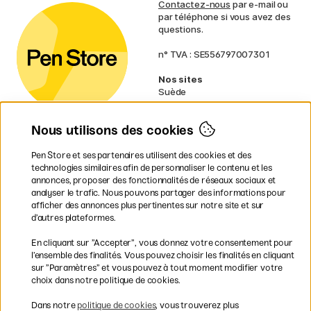
Contactez-nous
par e-mail ou
par téléphone si vous avez des
questions.
n° TVA : SE556797007301
Nos sites
Suède
Norvège
Danemark
Nous utilisons des cookies
Finlande
Allemagne
Irlande
Pen Store et ses partenaires utilisent des cookies et des
Pays-Bas
technologies similaires afin de personnaliser le contenu et les
Royaume-Uni
annonces, proposer des fonctionnalités de réseaux sociaux et
UE
analyser le trafic. Nous pouvons partager des informations pour
afficher des annonces plus pertinentes sur notre site et sur
d’autres plateformes.
* Des
conditions de livraison
spécifiques s’appliquent aux produits
En cliquant sur ”Accepter”, vous donnez votre consentement pour
volumineux.
l’ensemble des finalités. Vous pouvez choisir les finalités en cliquant
sur ”Paramètres” et vous pouvez à tout moment modifier votre
Les modes de paiement
choix dans notre politique de cookies.
Dans notre
politique de cookies
, vous trouverez plus