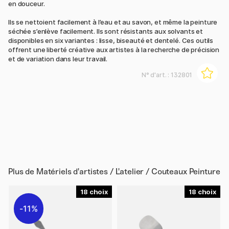
en douceur.
Ils se nettoient facilement à l’eau et au savon, et même la peinture
séchée s’enlève facilement. Ils sont résistants aux solvants et
disponibles en six variantes : lisse, biseauté et dentelé. Ces outils
offrent une liberté créative aux artistes à la recherche de précision
et de variation dans leur travail.
N° d'art. :
132801
Plus de
Matériels d'artistes / L'atelier / Couteaux Peinture
18
18
11%