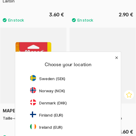
Laiton
3.60 €
2.90 €
Choose your location
Sweden (SEK)
Norway (NOK)
Denmark (DKK)
MAPED
GIOTTO
Finland (EUR)
Taille-crayon Croc Croc
Be-bè Taille-crayon Jumbo
Ireland (EUR)
6.50 €
1.60 €