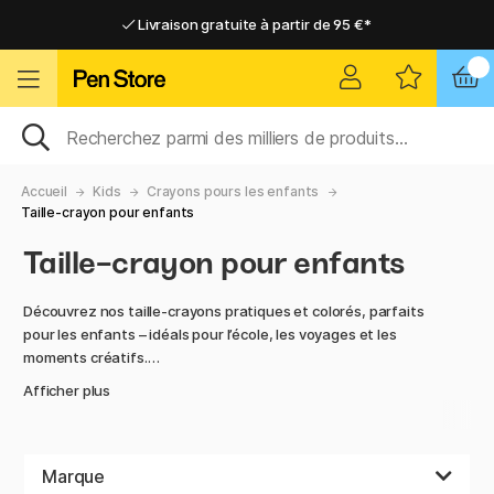
Livraison gratuite à partir de 95 €*
Livraison gratuite à partir de 95 €*
Livraison domicile ou point relais
Livraison domicile ou point relais
Accueil
Kids
Crayons pours les enfants
Taille-crayon pour enfants
Taille-crayon pour enfants
Découvrez nos taille-crayons pratiques et colorés, parfaits
pour les enfants – idéals pour l’école, les voyages et les
moments créatifs.
Afficher plus
Fabriqués à partir de matériaux durables, ils assurent un
taillage régulier et efficace. Avec leur design ludique et leurs
fonctionnalités adaptées aux enfants, ils rendent l’affûtage
simple et amusant.
Marque