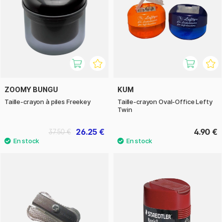
ZOOMY BUNGU
KUM
Taille-crayon à piles Freekey
Taille-crayon Oval-Office Lefty
Twin
26.25 €
4.90 €
37.50 €