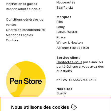
Nouveautés
Inspiration et guides
Staff picks
Responsabilité Sociale
Marques
Conditions générales de
Pilot
ventes
Lamy
Charte de confidentialité
Faber-Castell
Mentions Légales
Posca
Cookies
Winsor & Newton
Afficher toutes (160)
Service client
Contactez-nous
par e-mail ou
par téléphone si vous avez des
questions.
n° TVA : SE556797007301
Nos sites
Suède
Norvège
Danemark
Nous utilisons des cookies
Finlande