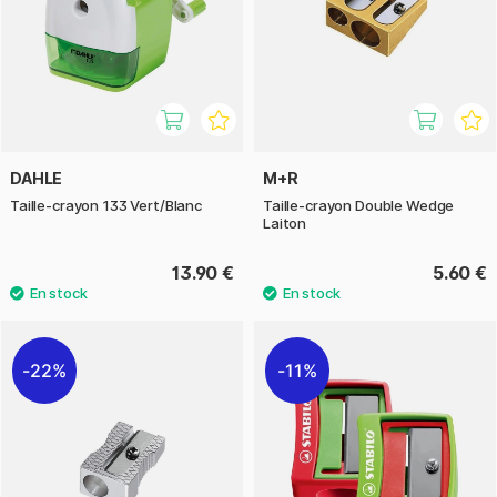
DAHLE
M+R
Taille-crayon 133 Vert/Blanc
Taille-crayon Double Wedge
Laiton
13.90 €
5.60 €
22%
11%