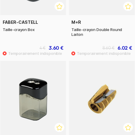
FABER-CASTELL
M+R
Taille-crayon Box
Taille-crayon Double Round
Laiton
3.60 €
6.02 €
4 €
8.60 €