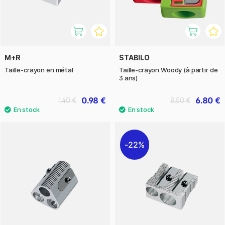
M+R
STABILO
Taille-crayon en métal
Taille-crayon Woody (à partir de
3 ans)
0.98 €
6.80 €
1.40 €
8.50 €
22%