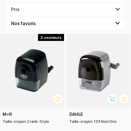
Choisissez parmi différents modèles aux couleurs vives et
Prix
aux motifs inspirants !
2
M+R
DAHLE
Taille-crayon Crank-Style
Taille-crayon 133 Noir/Gris