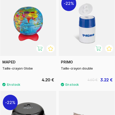
22%
MAPED
PRIMO
Taille-crayon Globe
Taille-crayon double
4.20 €
3.22 €
4.60 €
22%