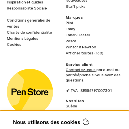
Nouveautés
Inspiration et guides
Staff picks
Responsabilité Sociale
Marques
Conditions générales de
Pilot
ventes
Lamy
Charte de confidentialité
Faber-Castell
Mentions Légales
Posca
Cookies
Winsor & Newton
Afficher toutes (160)
Service client
Contactez-nous
par e-mail ou
par téléphone si vous avez des
questions.
n° TVA : SE556797007301
Nos sites
Suède
Norvège
Danemark
Nous utilisons des cookies
Finlande
Allemagne