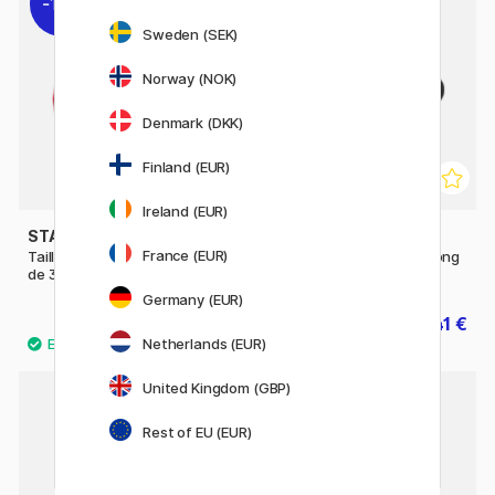
11%
Sweden (SEK)
Norway (NOK)
Denmark (DKK)
Finland (EUR)
Ireland (EUR)
STABILO
BLACKWING
France (EUR)
Taille-crayon Woody (à partir
Taille-crayon Two-Step Long
de 3 ans)
Point
Germany (EUR)
6.80 €
22.41 €
8.50 €
24.90 €
Netherlands (EUR)
United Kingdom (GBP)
Rest of EU (EUR)