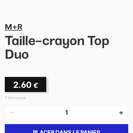
M+R
Taille-crayon Top
Duo
2.60
€
TVA incluse
PLACER DANS LE PANIER