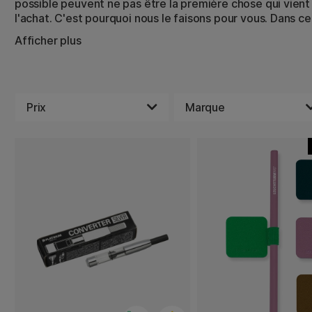
possible peuvent ne pas être la première chose qui vient
l'achat. C'est pourquoi nous le faisons pour vous. Dans c
exactement ce dont vous avez besoin pour prolonger la 
Afficher plus
et taille-crayons, par exemple. Avec de petits moyens, 
donner une nouvelle vie à votre produit préféré.
Nous avons des pointes supplémentaires pour stylos-plu
marqueurs de différentes formes, des clips pour votre st
Prix
Marque
pour portemines et des embouts gomme pour crayons à p
crayon fatigué peut avoir une nouvelle vie avec quelque 
de nouvelles lames de taille-crayon.