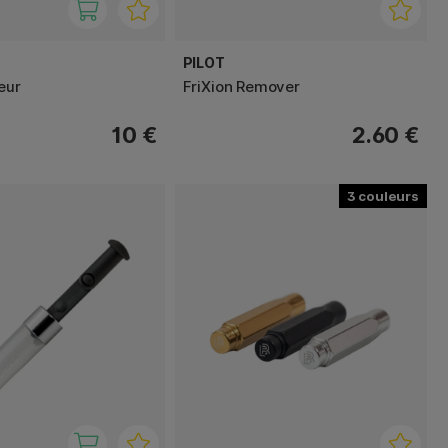
PILOT
eur
FriXion Remover
10 €
2.60 €
3