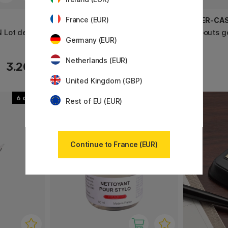
France (EUR)
FISHER SPACE PEN
FABER-CA
 Lot de 4
Clip pour Bullet Black
Embouts g
Germany (EUR)
de 3
Netherlands (EUR)
3.20 €
7.20 €
United Kingdom (GBP)
6
Rest of EU (EUR)
Continue to France (EUR)