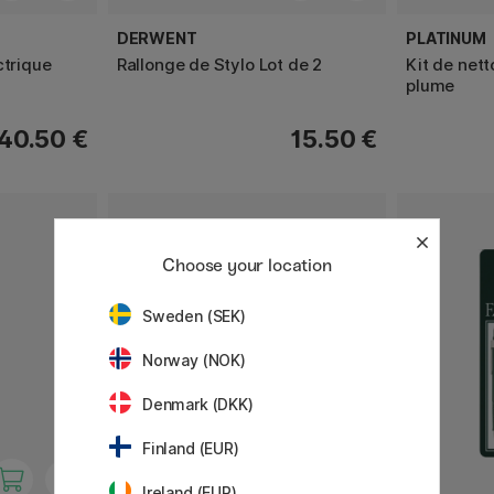
DERWENT
PLATINUM
ctrique
Rallonge de Stylo Lot de 2
Kit de net
plume
40.50 €
15.50 €
Choose your location
Sweden (SEK)
Norway (NOK)
Denmark (DKK)
Finland (EUR)
Ireland (EUR)