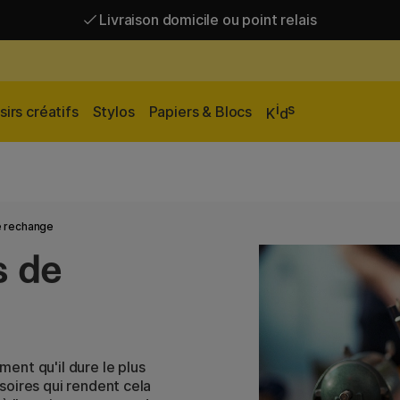
Livraison domicile ou point relais
Livraison gratuite à partir de 95 €*
Livraison domicile ou point relais
i
s
sirs créatifs
Stylos
Papiers & Blocs
K
d
e rechange
s de
ent qu'il dure le plus
soires qui rendent cela