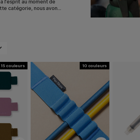
 à l'esprit au moment de
ette catégorie, nous avons
durée de vie des crayons
nous pouvons vous aider à
me, des pointes pour vos
ylo à bille, des gommes
apier. Même un taille-
chose d'aussi simple que
15
10