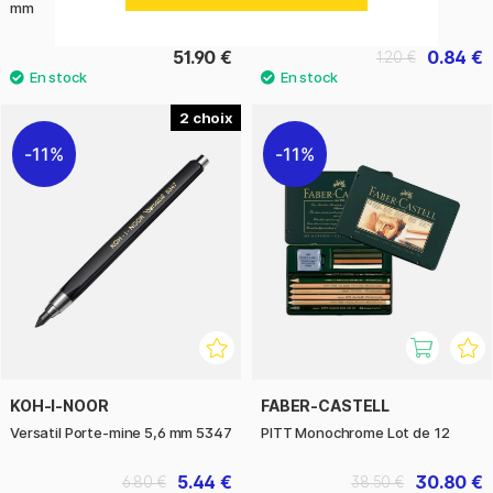
mm
51.90 €
0.84 €
1.20 €
2
11%
11%
KOH-I-NOOR
FABER-CASTELL
Versatil Porte-mine 5,6 mm 5347
PITT Monochrome Lot de 12
5.44 €
30.80 €
6.80 €
38.50 €