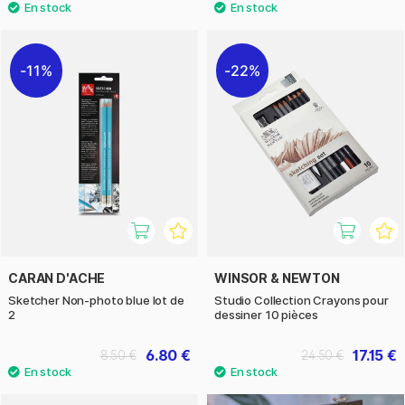
11%
22%
CARAN D'ACHE
WINSOR & NEWTON
Sketcher Non-photo blue lot de
Studio Collection Crayons pour
2
dessiner 10 pièces
6.80 €
17.15 €
8.50 €
24.50 €