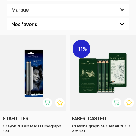
graphite n'était que du plomb, mais il s'agit en fait d'une
sorte de charbon. Si vous mélangez de la poudre de graphite
Marque
avec de la poudre d'argile, vous obtenez une mine de crayon
! La dureté d'un crayon à papier ou d'une mine est
déterminée sur une échelle HB, de 9B à 9H, où 9B est le plus
doux et 9H le plus dur. La lettre H est pour ""hard"" (dur) et la
lettre B pour ""black"" (noir). Une bonne règle de base si vous
avez du mal à vous souvenir duquel est lequel ! Si vous
11%
souhaitez des lignes noires et foncées, regardez les
crayons avec des mines plus douces (B), et plus dures (H) si
vous voulez des lignes plus claires. Si vous voulez quelque
chose entre les deux, vous pouvez vous procurer la variante
HB, qui se situe au milieu de l'échelle de dureté. L'une des
principales caractéristiques du crayon à papier est qu'il peut
être effacé, ce qui vous permet d'apporter des
modifications encore et encore. Mais une gomme est alors
également nécessaire. Il en existe plusieurs variétés
différentes, telles que la gomme malléable et la gomme en
plastique ou en matériaux naturels. Quelque chose
STAEDTLER
FABER-CASTELL
d'important à retenir est que différentes duretés peuvent
Crayon fusain Mars Lumograph
Crayons graphite Castell 9000
être différemment faciles à effacer.
Set
Art Set