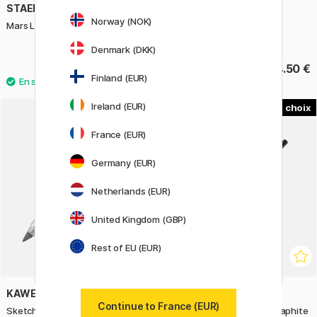
STAEDTLER
STAEDTLER
Norway (NOK)
Mars Lumograph Black
Mars Lumograph lot de 12
Sketching
Denmark (DKK)
2.20 €
24.50 €
Finland (EUR)
Ireland (EUR)
12
22%
France (EUR)
Germany (EUR)
Netherlands (EUR)
United Kingdom (GBP)
Rest of EU (EUR)
KAWECO
FABER-CASTELL
Continue to France (EUR)
Sketch Up Brass Porte-mine 5.6
Goldfaber 1221 Crayon graphite