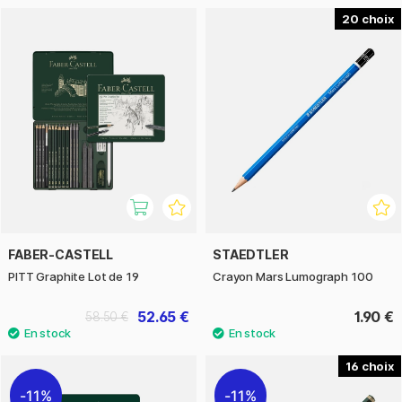
20
FABER-CASTELL
STAEDTLER
PITT Graphite Lot de 19
Crayon Mars Lumograph 100
52.65 €
1.90 €
58.50 €
16
11%
11%