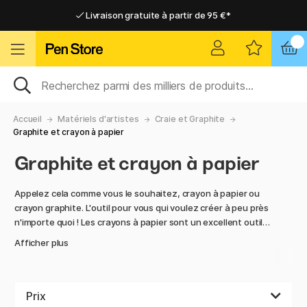
Livraison gratuite à partir de 95 €*
Livraison gratuite à partir de 95 €*
Livraison domicile ou point relais
Livraison domicile ou point relais
Accueil
Matériels d'artistes
Craie et Graphite
Graphite et crayon à papier
Graphite et crayon à papier
Appelez cela comme vous le souhaitez, crayon à papier ou
crayon graphite. L'outil pour vous qui voulez créer à peu près
n'importe quoi ! Les crayons à papier sont un excellent outil à
utiliser pour tous les types de projets nécessitant de
Afficher plus
préparer un croquis. C'est aussi un bon outil pour vous qui
aimez dessiner et travailler avec des ombres. Une idée
fausse mais commune est que le crayon contiendrait du
plomb. La raison en est qu'auparavant, on pensait que le
Prix