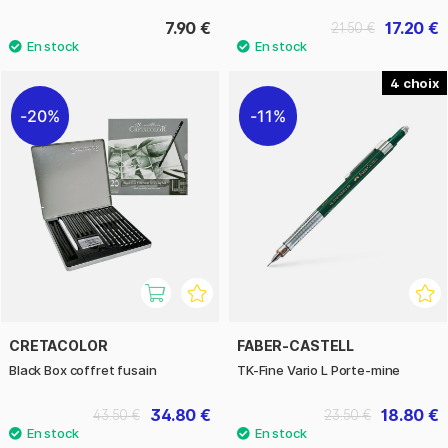
7.90 €
17.20 €
21.50 €
4
20%
11%
CRETACOLOR
FABER-CASTELL
Black Box coffret fusain
TK-Fine Vario L Porte-mine
34.80 €
18.80 €
43.50 €
23.50 €