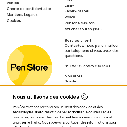
ventes
Lamy
Charte de confidentialité
Faber-Castell
Mentions Légales
Posca
Cookies
Winsor & Newton
Afficher toutes (160)
Service client
Contactez-nous
par e-mail ou
par téléphone si vous avez des
questions.
n° TVA : SE556797007301
Nos sites
Suède
Norvège
Danemark
Nous utilisons des cookies
Finlande
Allemagne
Irlande
Pen Store et ses partenaires utilisent des cookies et des
Pays-Bas
technologies similaires afin de personnaliser le contenu et les
Royaume-Uni
annonces, proposer des fonctionnalités de réseaux sociaux et
UE
analyser le trafic. Nous pouvons partager des informations pour