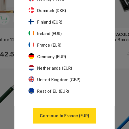
Denmark (DKK)
Finland (EUR)
Ireland (EUR)
ROTRING
CRETACOL
ot de 12
300 Porte-mine 2 mm
Black Box c
France (EUR)
42.50 €
15.90 €
Germany (EUR)
Netherlands (EUR)
12
United Kingdom (GBP)
22%
Rest of EU (EUR)
Continue to France (EUR)