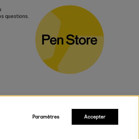
u
es questions.
Paramètres
Accepter
iques
ux.