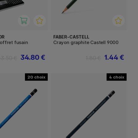
OR
FABER-CASTELL
offret fusain
Crayon graphite Castell 9000
34.80 €
1.44 €
43.50 €
1.80 €
20
4