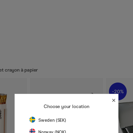
 et crayon à papier
20%
Choose your location
Sweden (SEK)
Norway (NOK)