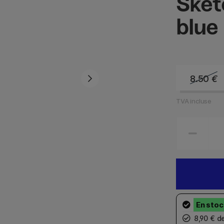
Sket
blue 
8.50
€
TVA incluse
8,90 € d