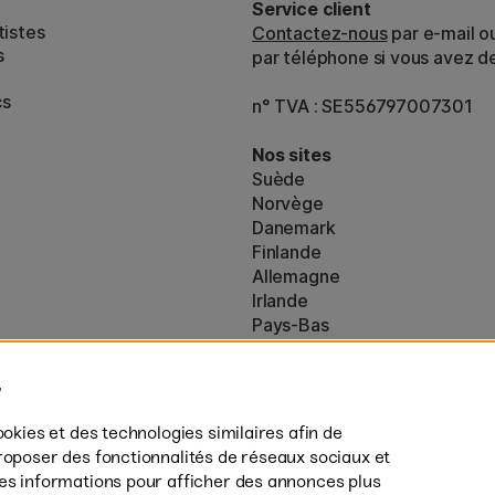
Service client
tistes
Contactez-nous
par e-mail o
s
par téléphone si vous avez d
cs
n° TVA : SE556797007301
Nos sites
Suède
Norvège
Danemark
Finlande
Allemagne
Irlande
Pays-Bas
Royaume-Uni
ton
UE
es (160)
* Des
conditions de livraison
spécif
ookies et des technologies similaires afin de
s’appliquent aux produits volumine
roposer des fonctionnalités de réseaux sociaux et
des informations pour afficher des annonces plus