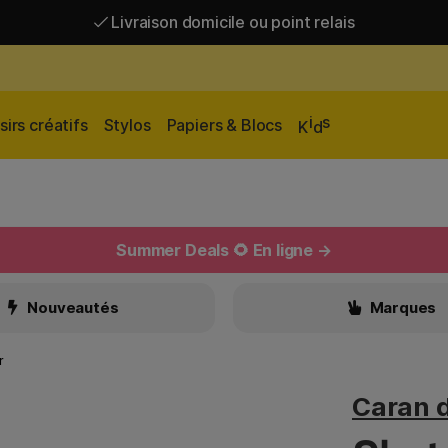
Livraison domicile ou point relais
Livraison gratuite à partir de 95 €*
Livraison domicile ou point relais
i
s
sirs créatifs
Stylos
Papiers & Blocs
K
d
Summer Deals 🌻 En ligne →
Nouveautés
Marques
r
Caran 