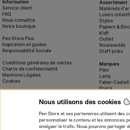
Information
Assortiment
Service client
Matériels d'ar
FAQ
Loisirs créatif
Nous connaître
Stylos
Notre boutique
Papiers & Blo
i
s
K
d
Pen Store Plus
Outlet
Inspiration et guides
Nouveautés
Responsabilité Sociale
Staff picks
Conditions générales de ventes
Marques
Charte de confidentialité
Pilot
Mentions Légales
Lamy
Cookies
Faber-Castell
Posca
Winsor & New
Afficher tout
Nous utilisons des cookies
Pen Store et ses partenaires utilisent des c
personnaliser le contenu et les annonces, p
analyser le trafic. Nous pouvons partager 