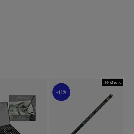
16
11%