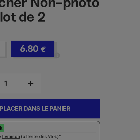
cher Non-photo
lot de 2
6.80
€
PLACER DANS LE PANIER
e
livraison
(offerte dès 95 €)*