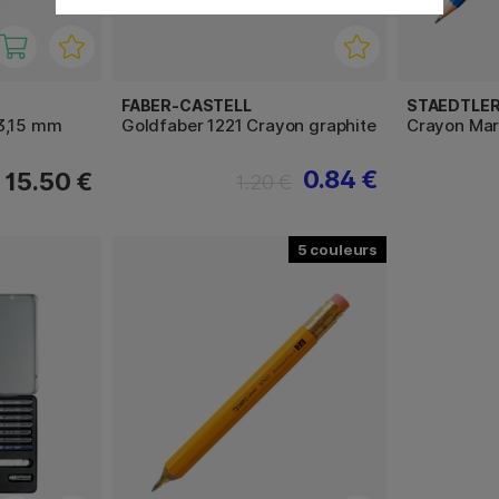
FABER-CASTELL
STAEDTLE
3,15 mm
Goldfaber 1221 Crayon graphite
Crayon Mar
0.84 €
15.50 €
1.20 €
5