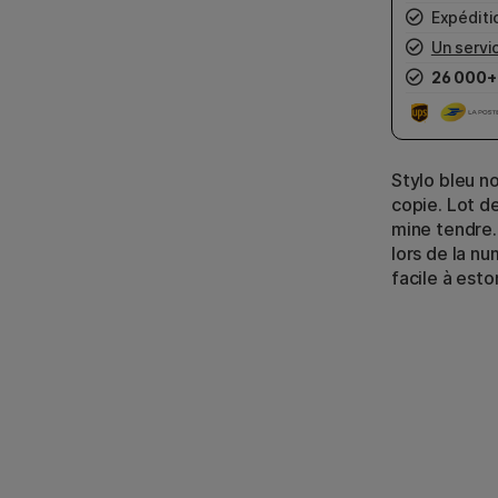
Expéditio
Un servic
26 000+
Stylo bleu no
copie. Lot d
mine tendre.
lors de la nu
facile à est