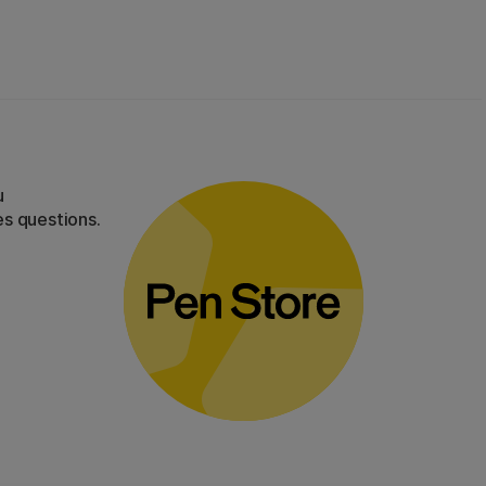
u
es questions.