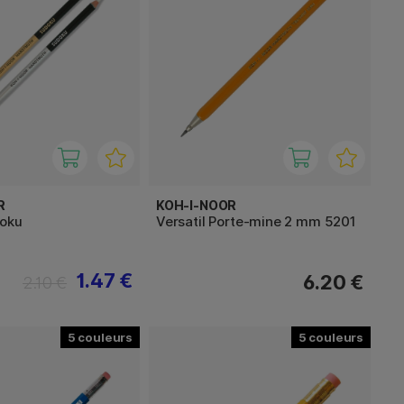
R
KOH-I-NOOR
oku
Versatil Porte-mine 2 mm 5201
1.47 €
6.20 €
2.10 €
5
5