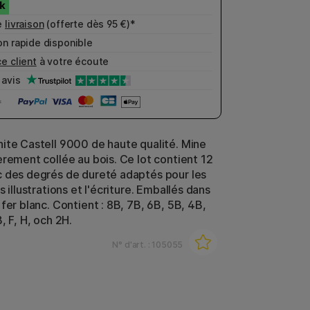
e
livraison
(offerte dès 95 €)*
n rapide disponible
e client
à votre écoute
avis
ite Castell 9000 de haute qualité. Mine
èrement collée au bois. Ce lot contient 12
 des degrés de dureté adaptés pour les
s illustrations et l'écriture. Emballés dans
fer blanc. Contient : 8B, 7B, 6B, 5B, 4B,
, F, H, och 2H.
N° d'art. :
105055