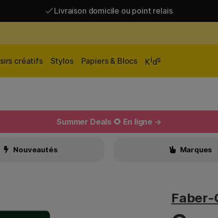
Livraison domicile ou point relais
Livraison gratuite à partir de 95 €*
Livraison domicile ou point relais
i
s
sirs créatifs
Stylos
Papiers & Blocs
K
d
Summer Deals 🌻 En ligne →
Nouveautés
Marques
Faber-