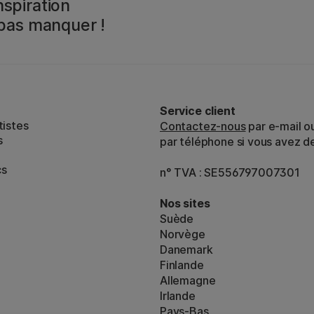
spiration
 pas manquer !
Service client
tistes
Contactez-nous
par e-mail o
s
par téléphone si vous avez d
cs
n° TVA : SE556797007301
Nos sites
Suède
Norvège
Danemark
Finlande
Allemagne
Irlande
Pays-Bas