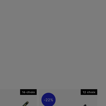
16
12
22%