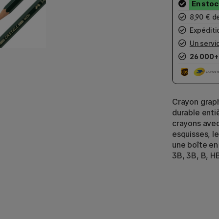
8,90 € d
Expéditio
Un servic
26 000+
Crayon graph
durable enti
crayons avec
esquisses, le
une boîte en 
3B, 3B, B, HB