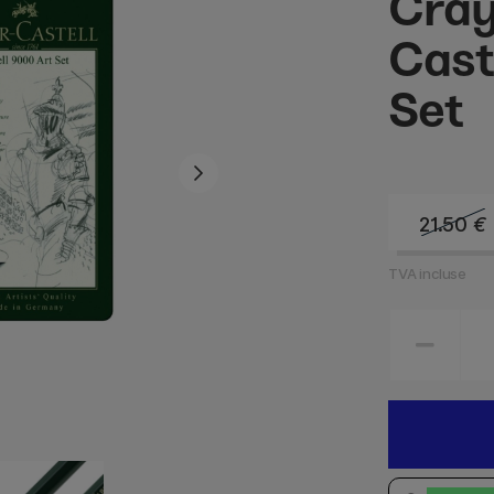
Cray
Cast
Set
21.50
€
TVA incluse