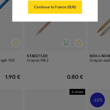
Continue to France (EUR)
STAEDTLER
KOH-I-NOO
raph 100
Crayon HB 2
Crayon sud
1.90 €
0.80 €
3
22%