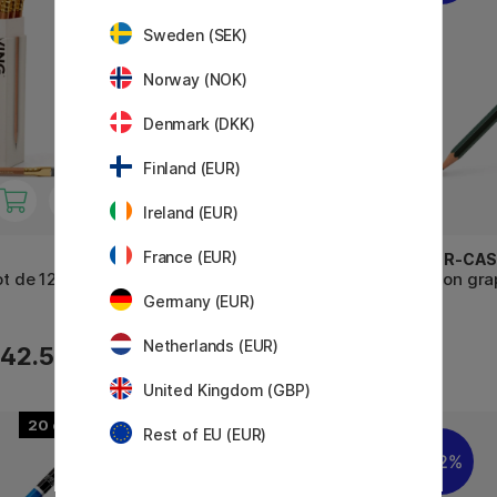
Sweden (SEK)
Norway (NOK)
Denmark (DKK)
Finland (EUR)
Ireland (EUR)
France (EUR)
FABER-CASTELL
FABER-CAS
ot de 12
Crayons graphite Castell 9000
Crayon gra
Design Set
Germany (EUR)
Netherlands (EUR)
17.20 €
42.50 €
21.50 €
United Kingdom (GBP)
20
Rest of EU (EUR)
22%