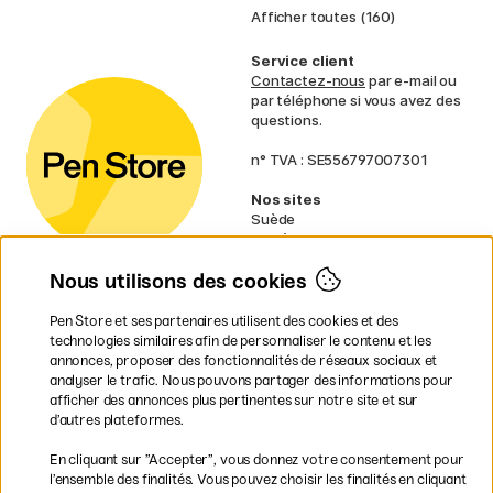
Afficher toutes (160)
Service client
Contactez-nous
par e-mail ou
par téléphone si vous avez des
questions.
n° TVA : SE556797007301
Nos sites
Suède
Norvège
Danemark
Nous utilisons des cookies
Finlande
Allemagne
Irlande
Pen Store et ses partenaires utilisent des cookies et des
Pays-Bas
technologies similaires afin de personnaliser le contenu et les
Royaume-Uni
annonces, proposer des fonctionnalités de réseaux sociaux et
UE
analyser le trafic. Nous pouvons partager des informations pour
afficher des annonces plus pertinentes sur notre site et sur
* Des
conditions de livraison
d’autres plateformes.
spécifiques s’appliquent aux produits
En cliquant sur ”Accepter”, vous donnez votre consentement pour
volumineux.
l’ensemble des finalités. Vous pouvez choisir les finalités en cliquant