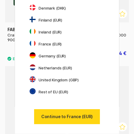
Denmark (DKK)
Finland (EUR)
FABER-CASTELL
FABER-CASTELL
Ireland (EUR)
Crayons graphite Castell
Crayon graphite Castell 9000
9000 Art Set
France (EUR)
17.20 €
1.44 €
21.50 €
1.80 €
Germany (EUR)
Netherlands (EUR)
11%
United Kingdom (GBP)
Rest of EU (EUR)
Continue to France (EUR)