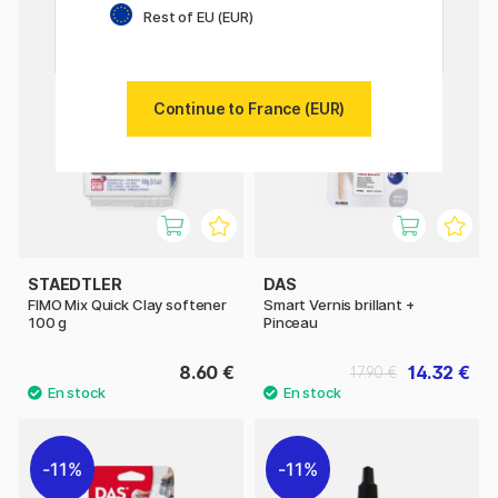
Rest of EU (EUR)
11%
Continue to France (EUR)
STAEDTLER
DAS
FIMO Mix Quick Clay softener
Smart Vernis brillant +
100 g
Pinceau
8.60 €
14.32 €
17.90 €
11%
11%