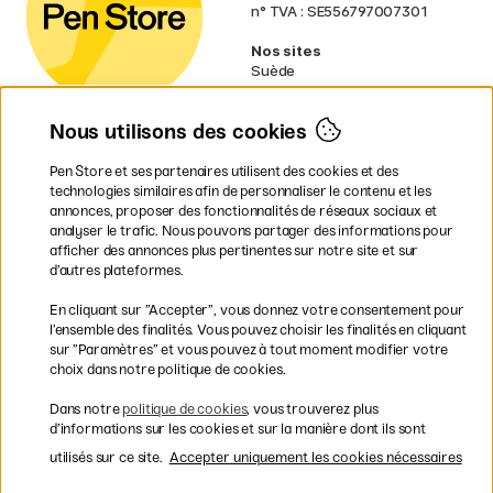
n° TVA : SE556797007301
Nos sites
Suède
Norvège
Danemark
Nous utilisons des cookies
Finlande
Allemagne
Irlande
Pen Store et ses partenaires utilisent des cookies et des
Pays-Bas
technologies similaires afin de personnaliser le contenu et les
Royaume-Uni
annonces, proposer des fonctionnalités de réseaux sociaux et
UE
analyser le trafic. Nous pouvons partager des informations pour
afficher des annonces plus pertinentes sur notre site et sur
d’autres plateformes.
* Des
conditions de livraison
spécifiques s’appliquent aux produits
En cliquant sur ”Accepter”, vous donnez votre consentement pour
volumineux.
l’ensemble des finalités. Vous pouvez choisir les finalités en cliquant
sur ”Paramètres” et vous pouvez à tout moment modifier votre
Les modes de paiement
choix dans notre politique de cookies.
Dans notre
politique de cookies
, vous trouverez plus
d’informations sur les cookies et sur la manière dont ils sont
utilisés sur ce site.
Accepter uniquement les cookies nécessaires
Livraison rapide et gratuite à partir de 95 €