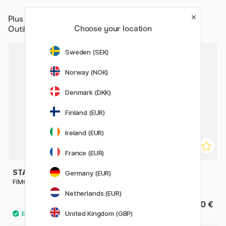
Plus de
Loisirs créatifs / Former / Modeler /
Choose your location
Outils/accessoires pour l’argile
Sweden (SEK)
Norway (NOK)
Denmark (DKK)
Finland (EUR)
Ireland (EUR)
France (EUR)
STAEDTLER
STAEDTLER
Germany (EUR)
FIMO Liquid Gel 200 ml
FIMO Liquid gel 50 ml gold
Netherlands (EUR)
24.90 €
13.90 €
United Kingdom (GBP)