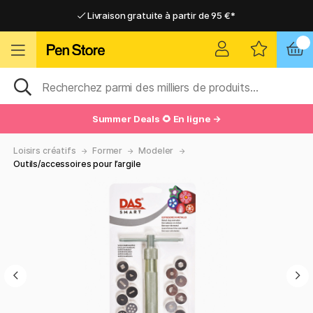
Livraison gratuite à partir de 95 €*
Livraison gratuite à partir de 95 €*
Livraison domicile ou point relais
Livraison domicile ou point relais
Summer Deals 🌻 En ligne →
Loisirs créatifs
Former
Modeler
Outils/accessoires pour l’argile