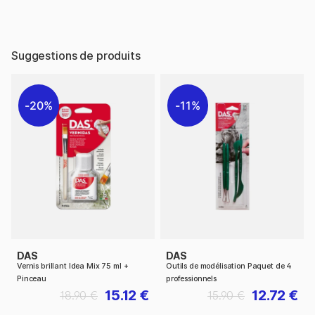
Suggestions de produits
20%
11%
DAS
DAS
Vernis brillant Idea Mix 75 ml +
Outils de modélisation Paquet de 4
Pinceau
professionnels
15.12 €
12.72 €
18.90 €
15.90 €