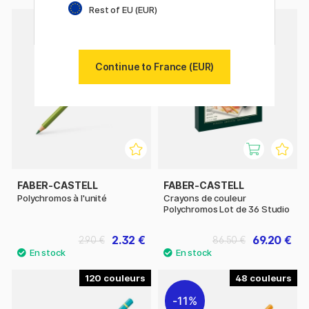
Rest of EU (EUR)
120
20%
Continue to France (EUR)
FABER-CASTELL
FABER-CASTELL
Polychromos à l'unité
Crayons de couleur
Polychromos Lot de 36 Studio
2.32 €
69.20 €
2.90 €
86.50 €
120
48
11%