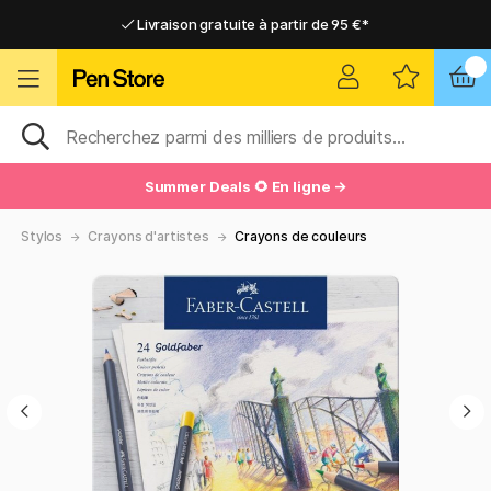
Livraison gratuite à partir de 95 €*
Livraison gratuite à partir de 95 €*
Livraison domicile ou point relais
Livraison domicile ou point relais
Summer Deals 🌻 En ligne →
Stylos
Crayons d'artistes
Crayons de couleurs