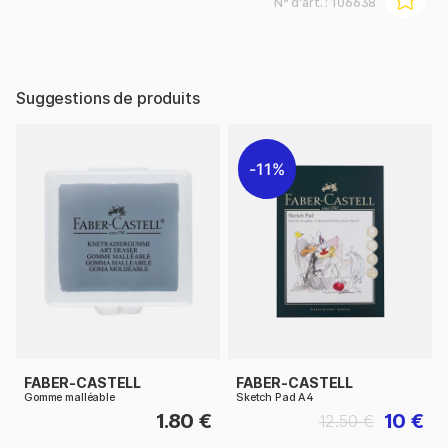
N° d'art. :
106638
Suggestions de produits
11%
FABER-CASTELL
FABER-CASTELL
Gomme malléable
Sketch Pad A4
1.80 €
10 €
12.50 €