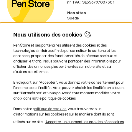
n° TVA : SE556797007301
Nos sites
Suède
Norvège
Danemark
Nous utilisons des cookies
Finlande
Allemagne
Irlande
Pen Store et ses partenaires utilisent des cookies et des
Pays-Bas
technologies similaires afin de personnaliser le contenu et les
Royaume-Uni
annonces, proposer des fonctionnalités de réseaux sociaux et
UE
analyser le trafic. Nous pouvons partager des informations pour
afficher des annonces plus pertinentes sur notre site et sur
* Des
conditions de livraison
d’autres plateformes.
spécifiques s’appliquent aux produits
En cliquant sur ”Accepter”, vous donnez votre consentement pour
volumineux.
l’ensemble des finalités. Vous pouvez choisir les finalités en cliquant
sur ”Paramètres” et vous pouvez à tout moment modifier votre
Les modes de paiement
choix dans notre politique de cookies.
Dans notre
politique de cookies
, vous trouverez plus
d’informations sur les cookies et sur la manière dont ils sont
utilisés sur ce site.
Accepter uniquement les cookies nécessaires
Livraison rapide et gratuite à partir de 95 €