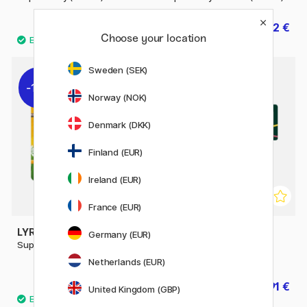
3 €
1.92 €
3.20 €
Choose your location
Sweden (SEK)
11%
10%
Norway (NOK)
Denmark (DKK)
Finland (EUR)
Ireland (EUR)
France (EUR)
LYRA
FABER-CASTELL
Germany (EUR)
Super Ferby (+3 ans) Lot de 18
Crayons de couleur
Polychromos Lot de 120
Netherlands (EUR)
41.52 €
215.91 €
51.90 €
239.90 €
United Kingdom (GBP)