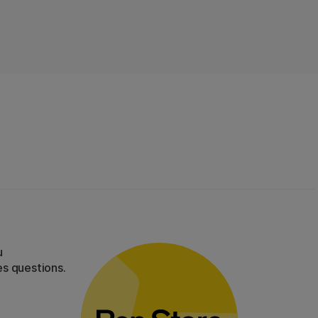
u
es questions.