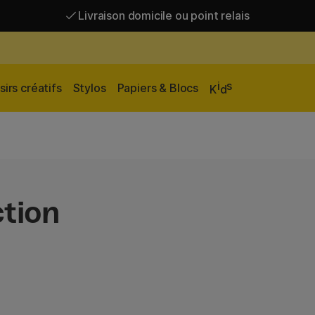
Livraison domicile ou point relais
Livraison gratuite à partir de 95 €*
Livraison domicile ou point relais
i
s
sirs créatifs
Stylos
Papiers & Blocs
K
d
tion