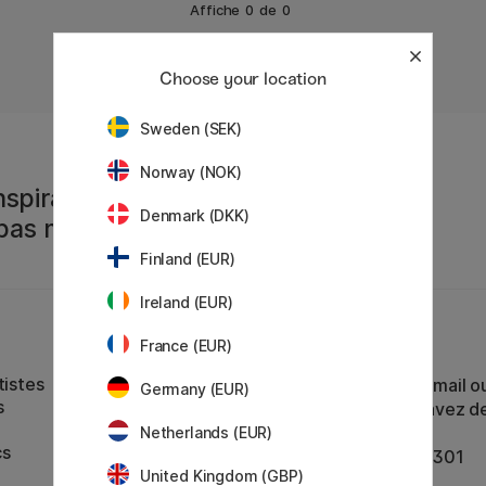
Affiche
0
de
0
Choose your location
Sweden (SEK)
Norway (NOK)
spiration
Denmark (DKK)
 pas manquer !
Finland (EUR)
Ireland (EUR)
France (EUR)
Service client
tistes
Contactez-nous
par e-mail o
Germany (EUR)
s
par téléphone si vous avez d
Netherlands (EUR)
cs
n° TVA : SE556797007301
United Kingdom (GBP)