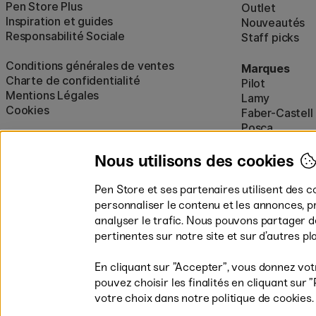
Pen Store Plus
Outlet
Inspiration et guides
Nouveautés
Responsabilité Sociale
Staff picks
Conditions générales de ventes
Marques
Charte de confidentialité
Pilot
Mentions Légales
Lamy
Cookies
Faber-Castell
Posca
Winsor & New
Afficher tout
Nous utilisons des cookies
Pen Store et ses partenaires utilisent des c
personnaliser le contenu et les annonces, p
analyser le trafic. Nous pouvons partager 
pertinentes sur notre site et sur d’autres p
En cliquant sur ”Accepter”, vous donnez vot
pouvez choisir les finalités en cliquant su
Les modes de paiement
votre choix dans notre politique de cookies.