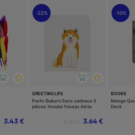
22%
10%
GREETING LIFE
BOOKS
Pochi-Bukuro Sacs cadeaux 5
Manga Qui
pièces Yusuke Yonezu Akita
Deck
3.43 €
3.64 €
€
5.20 €