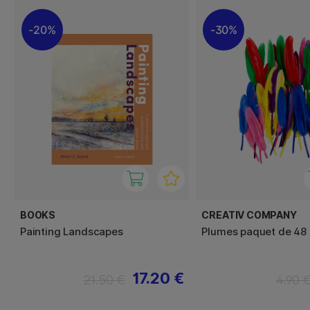
20%
30%
BOOKS
CREATIV COMPANY
Painting Landscapes
Plumes paquet de 48
17.20 €
21.50 €
4.90 