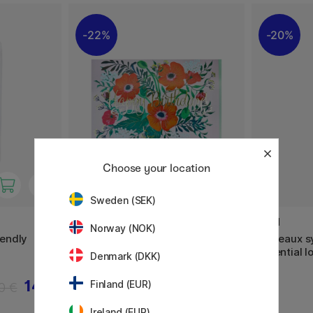
22%
20%
Choose your location
Sweden (SEK)
GREETING LIFE
KUM
Norway (NOK)
iendly
Carte de vœux Poppy
Pinceaux s
Essential l
Denmark (DKK)
14 €
3.50 €
Finland (EUR)
0 €
5 €
Ireland (EUR)