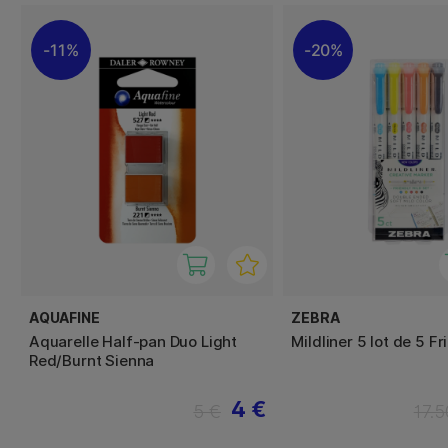
11%
20%
AQUAFINE
ZEBRA
Aquarelle Half-pan Duo Light
Mildliner 5 lot de 5 Fr
Red/Burnt Sienna
4 €
5 €
17.5