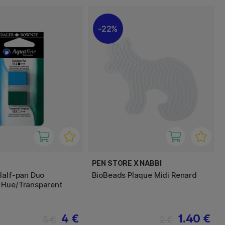
22%
PEN STORE X NABBI
Half-pan Duo
BioBeads Plaque Midi Renard
 Hue/Transparent
4 €
1.40 €
5 €
2 €