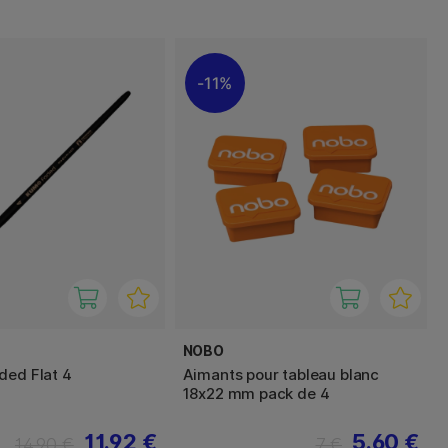
11%
NOBO
ded Flat 4
Aimants pour tableau blanc
18x22 mm pack de 4
11.92 €
5.60 €
14.90 €
7 €