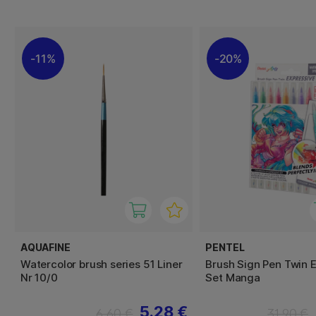
11%
20%
AQUAFINE
PENTEL
Watercolor brush series 51 Liner
Brush Sign Pen Twin 
Nr 10/0
Set Manga
5.28 €
6.60 €
31.90 €