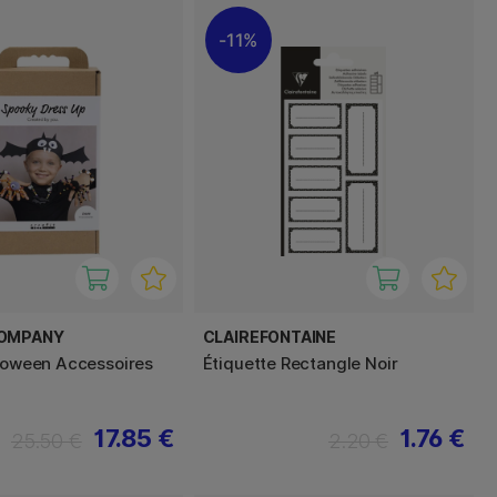
11%
COMPANY
CLAIREFONTAINE
lloween Accessoires
Étiquette Rectangle Noir
17.85 €
1.76 €
25.50 €
2.20 €