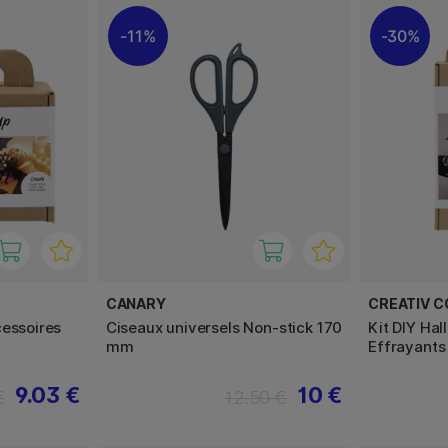
11%
30%
CANARY
CREATIV 
cessoires
Ciseaux universels Non-stick 170
Kit DIY Ha
mm
Effrayants
9.03 €
10 €
€
12.50 €