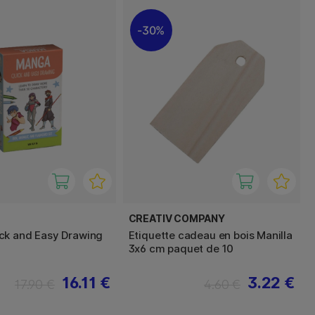
30%
CREATIV COMPANY
ck and Easy Drawing
Etiquette cadeau en bois Manilla
3x6 cm paquet de 10
16.11 €
3.22 €
17.90 €
4.60 €