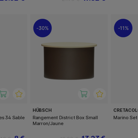
30%
11%
HÜBSCH
CRETACOL
es 34 Sable
Rangement District Box Small
Marino Set
Marron/Jaune