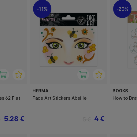
11%
20%
HERMA
BOOKS
es 62 Flat
Face Art Stickers Abeille
How to Dra
5.28 €
4 €
€
5 €