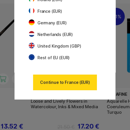
France (EUR)
20%
11%
Germany (EUR)
Netherlands (EUR)
United Kingdom (GBP)
Rest of EU (EUR)
Continue to France (EUR)
BOOKS
AQUAFINE
Loose and Lively Flowers in
Aquarelle 
Watercolour, Inks & Mixed Media
Coeruleum
Turquo
13.52 €
17.20 €
21.50 €