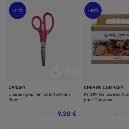
11%
30%
CANARY
CREATIV COMPANY
Ciseaux pour enfants 150 mm
Kit DIY Halloween Ac
Rose
pour Cheveux
9.20 €
11.50 €
12.90 