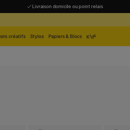
Livraison domicile ou point relais
Livraison gratuite à partir de 95 €*
Livraison domicile ou point relais
i
s
sirs créatifs
Stylos
Papiers & Blocs
K
d