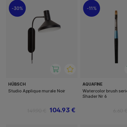
30%
11%
HÜBSCH
AQUAFINE
Studio Applique murale Noir
Watercolor brush seri
Shader Nr 6
104.93 €
149.90 €
6.60 