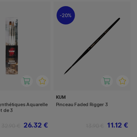
20%
KUM
ynthétiques Aquarelle
Pinceau Faded Rigger 3
ot de 3
26.32 €
11.12 €
32.90 €
13.90 €