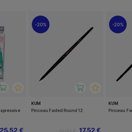
20%
20%
KUM
KUM
Expressive
Pinceau Faded Round 12
Pinceau Fa
25.52 €
17.52 €
21.90 €