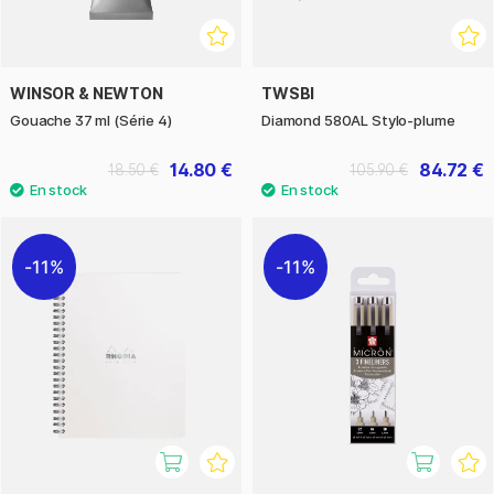
WINSOR & NEWTON
TWSBI
Gouache 37 ml (Série 4)
Diamond 580AL Stylo-plume
14.80 €
84.72 €
18.50 €
105.90 €
11%
11%