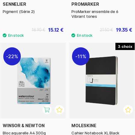
SENNELIER
PROMARKER
Pigment (Série 2)
ProMarker ensemble de 6
Vibrant tones
15.12 €
19.35 €
18.90 €
21.50 €
3
22%
11%
WINSOR & NEWTON
MOLESKINE
Bloc aquarelle A4 300g
Cahier Notebook XL Black