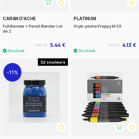
CARAN D'ACHE
PLATINUM
Full Blender + Pencil Blender Lot
Stylo-plume Preppy M 05
de 2
5.44 €
4.13 €
6.80 €
5.90 €
32
11%