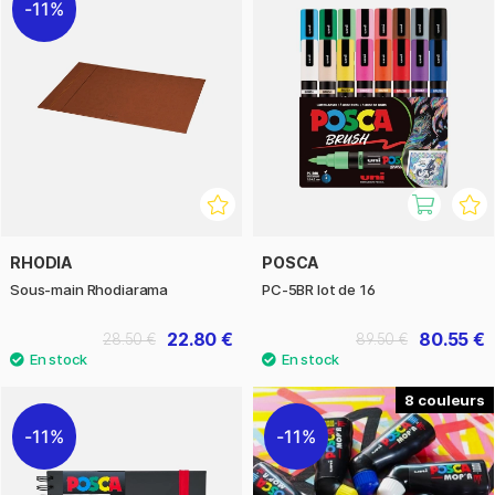
11%
RHODIA
POSCA
Sous-main Rhodiarama
PC-5BR lot de 16
22.80 €
80.55 €
28.50 €
89.50 €
8
11%
11%