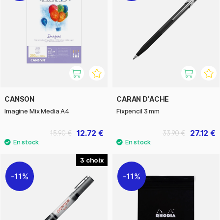
CANSON
CARAN D'ACHE
Imagine Mix Media A4
Fixpencil 3 mm
12.72 €
27.12 €
15.90 €
33.90 €
3
11%
11%