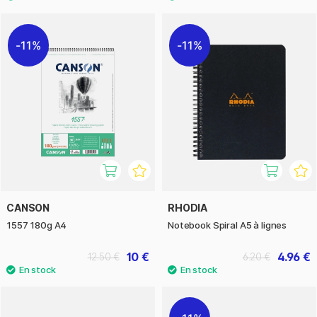
11%
11%
CANSON
RHODIA
1557 180g A4
Notebook Spiral A5 à lignes
10 €
4.96 €
12.50 €
6.20 €