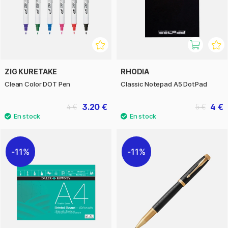
ZIG KURETAKE
RHODIA
Clean Color DOT Pen
Classic Notepad A5 DotPad
3.20 €
4 €
4 €
5 €
11%
11%