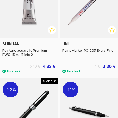
SHINHAN
UNI
Peinture aquarelle Premium
Paint Marker PX-203 Extra-Fine
PWC 15 ml (Série 2)
4.32 €
3.20 €
5.40 €
4 €
2
22%
11%