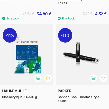
Taille 00
34.80 €
4.32 €
43.50 €
5.40 €
11%
11%
HAHNEMÜHLE
PARKER
Bloc acrylique A4 330 g
Sonnet Black/Chrome Stylo-
plume