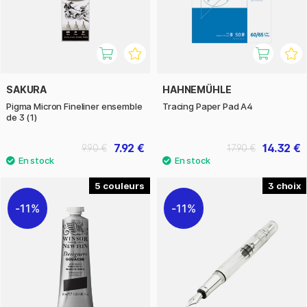
SAKURA
HAHNEMÜHLE
Pigma Micron Fineliner ensemble
Tracing Paper Pad A4
de 3 (1)
7.92 €
14.32 €
9.90 €
17.90 €
5
3
11%
11%