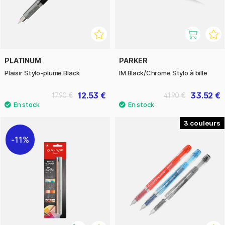
PLATINUM
PARKER
Plaisir Stylo-plume Black
IM Black/Chrome Stylo à bille
12.53 €
33.52 €
17.90 €
41.90 €
3
11%