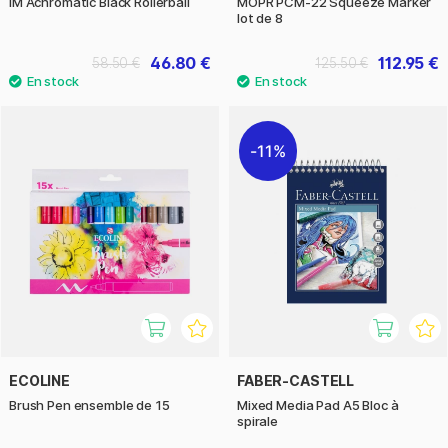
IM Achromatic Black Rollerball
MOPR PCM-22 Squeeze Marker
lot de 8
46.80 €
112.95 €
58.50 €
125.50 €
11%
ECOLINE
FABER-CASTELL
Brush Pen ensemble de 15
Mixed Media Pad A5 Bloc à
spirale