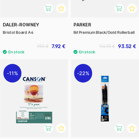
DALER-ROWNEY
PARKER
Bristol Board A4
IM Premium Black/Gold Rollerball
7.92 €
93.52 €
9.90 €
116.90 €
11%
22%