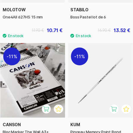
MOLOTOW
STABILO
One4All 627HS 15 mm
Boss Pastel lot de 6
10.71 €
13.52 €
11.90 €
16.90 €
11%
11%
CANSON
KUM
Bloc Marker The Wall A3+
Pinceau Memory Point Rond