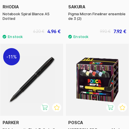
RHODIA
SAKURA
Notebook Spiral Blance A5
Pigma Micron Fineliner ensemble
Dotted
de 3 (2)
4.96 €
7.92 €
6.20 €
9.90 €
11%
PARKER
POSCA