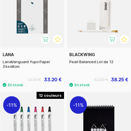
LANA
BLACKWING
LanaVanguard Yupo Paper
Pearl Balanced Lot de 12
34x48cm
33.20 €
38.25 €
41.50 €
42.50 €
12
11%
11%