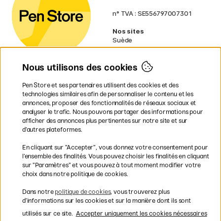
n° TVA : SE556797007301
Nos sites
Suède
Norvège
Danemark
Nous utilisons des cookies
Finlande
Allemagne
Irlande
Pen Store et ses partenaires utilisent des cookies et des
Pays-Bas
technologies similaires afin de personnaliser le contenu et les
Royaume-Uni
annonces, proposer des fonctionnalités de réseaux sociaux et
UE
analyser le trafic. Nous pouvons partager des informations pour
afficher des annonces plus pertinentes sur notre site et sur
d’autres plateformes.
* Des
conditions de livraison
spécifiques s’appliquent aux produits
En cliquant sur ”Accepter”, vous donnez votre consentement pour
volumineux.
l’ensemble des finalités. Vous pouvez choisir les finalités en cliquant
sur ”Paramètres” et vous pouvez à tout moment modifier votre
Les modes de paiement
choix dans notre politique de cookies.
Dans notre
politique de cookies
, vous trouverez plus
d’informations sur les cookies et sur la manière dont ils sont
utilisés sur ce site.
Accepter uniquement les cookies nécessaires