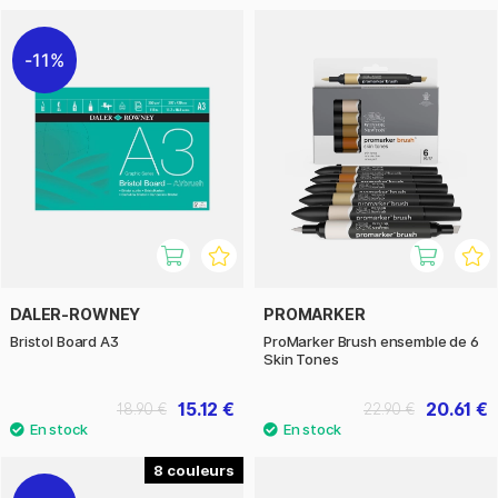
11%
DALER-ROWNEY
PROMARKER
Bristol Board A3
ProMarker Brush ensemble de 6
Skin Tones
15.12 €
20.61 €
18.90 €
22.90 €
8