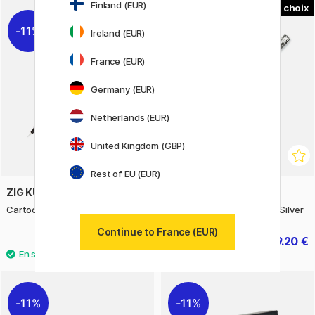
Finland (EUR)
2
11%
11%
Ireland (EUR)
France (EUR)
Germany (EUR)
Netherlands (EUR)
United Kingdom (GBP)
Rest of EU (EUR)
ZIG KURETAKE
CARAN D'ACHE
Cartoonist Brush Pen No. 24
Stylo-plume Ecridor Retro Silver
Continue to France (EUR)
9.52 €
279.20 €
11.90 €
349 €
11%
11%