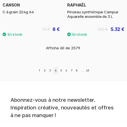
CANSON
RAPHAËL
C à grain 224g A4
Pinceau synthétique Campus
Aquarelle ensemble de 3 L
8 €
5.32 €
10 €
7.60 €
Affiche
60
de
2579
1
2
3
4
5
6
7
8
..
43
Abonnez-vous à notre newsletter.
Inspiration créative, nouveautés et offres
à ne pas manquer !