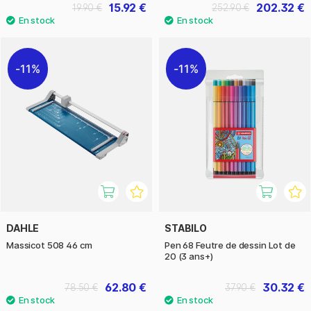
15.92 €
202.32 €
19.90 €
252.90 €
11%
11%
DAHLE
STABILO
Massicot 508 46 cm
Pen 68 Feutre de dessin Lot de
20 (3 ans+)
62.80 €
30.32 €
78.50 €
37.90 €