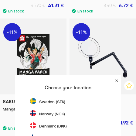
41.31 €
6.72 €
45.90 €
8.40 €
11%
11%
Choose your location
SAKURA
DAYLIGHT
Sweden (SEK)
Manga Drawing Pad A5
Aura Ring On Arm
Norway (NOK)
7.68 €
231.92 €
9.60 €
289.90 €
Denmark (DKK)