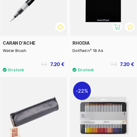
CARAN D'ACHE
RHODIA
Water Brush
DotPad nº 18 A4
7.20 €
7.20 €
9 €
9 €
22%