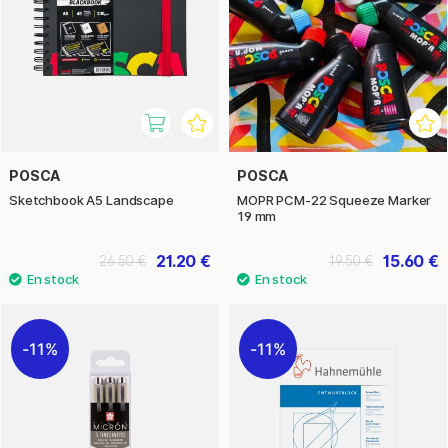
POSCA
POSCA
Sketchbook A5 Landscape
MOPR PCM-22 Squeeze Marker
19 mm
21.20 €
15.60 €
26.50 €
19.50 €
11%
11%