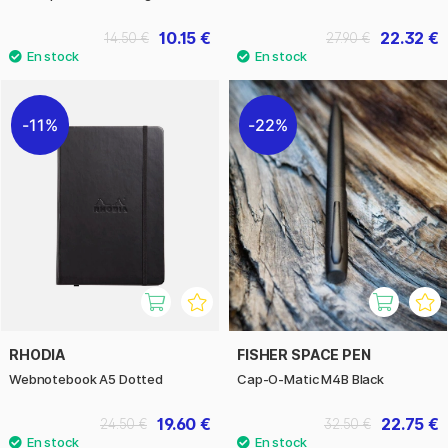
10.15 €
22.32 €
14.50 €
27.90 €
11%
22%
RHODIA
FISHER SPACE PEN
Webnotebook A5 Dotted
Cap-O-Matic M4B Black
19.60 €
22.75 €
24.50 €
32.50 €