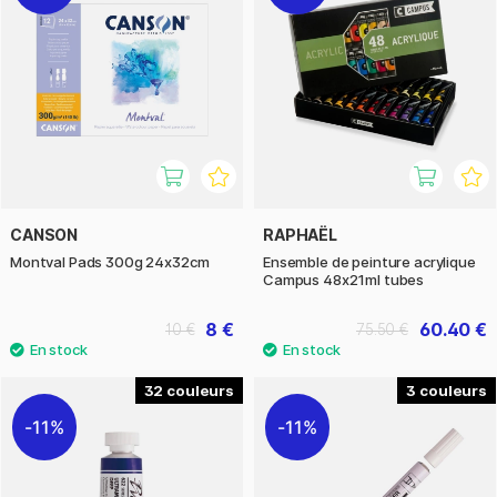
CANSON
RAPHAËL
Montval Pads 300g 24x32cm
Ensemble de peinture acrylique
Campus 48x21ml tubes
8 €
60.40 €
10 €
75.50 €
32
3
11%
11%