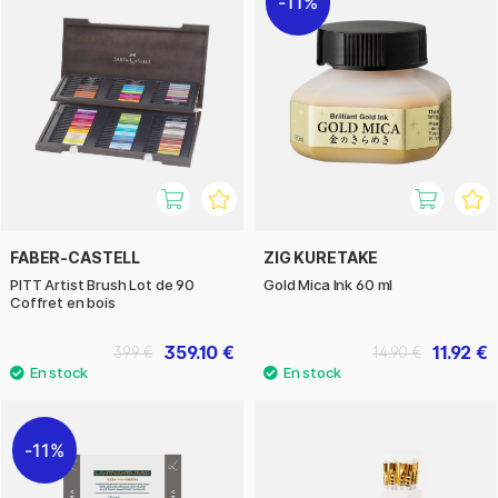
11%
FABER-CASTELL
ZIG KURETAKE
PITT Artist Brush Lot de 90
Gold Mica Ink 60 ml
Coffret en bois
359.10 €
11.92 €
399 €
14.90 €
11%