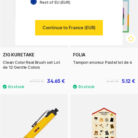
Rest of EU (EUR)
Continue to France (EUR)
ZIG KURETAKE
FOLIA
Clean Color Real Brush set Lot
Tampon encreur Pastel lot de 6
de 12 Gentle Colors
34.65 €
5.12 €
49.50 €
6.40 €