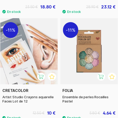
18.80 €
23.12 €
23.50 €
28.90 €
11%
11%
CRETACOLOR
FOLIA
Artist Studio Crayons aquarelle
Ensemble de perles Rocailles
Faces Lot de 12
Pastel
10 €
4.64 €
12.50 €
5.80 €