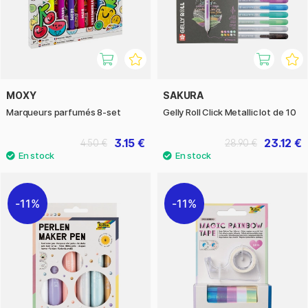
MOXY
SAKURA
Marqueurs parfumés 8-set
Gelly Roll Click Metallic lot de 10
3.15 €
23.12 €
4.50 €
28.90 €
11%
11%