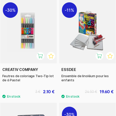
30%
11%
CREATIV COMPANY
ESSDEE
Feutres de coloriage Two-Tip lot
Ensemble de linoléum pour les
de 6 Pastel
enfants
2.10 €
19.60 €
3 €
24.50 €
30%