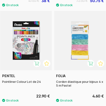
38 €
50.75 €
47.50 €
72.50 €
PENTEL
FOLIA
Pointliner Colour Lot de 24
Cordon élastique pour bijoux 4 x
5 m Pastel
22.90 €
4.60 €