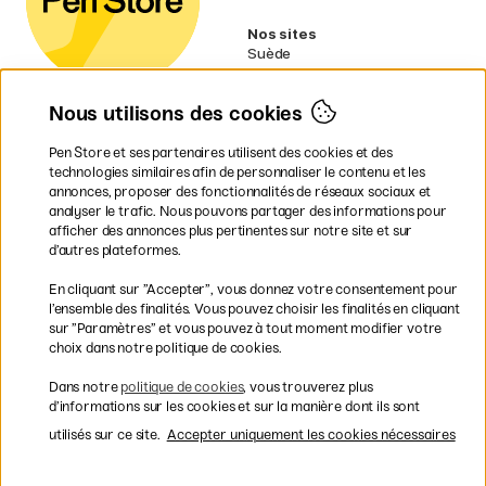
Nos sites
Suède
Norvège
Danemark
Nous utilisons des cookies
Finlande
Allemagne
Irlande
Pen Store et ses partenaires utilisent des cookies et des
Pays-Bas
technologies similaires afin de personnaliser le contenu et les
Royaume-Uni
annonces, proposer des fonctionnalités de réseaux sociaux et
UE
analyser le trafic. Nous pouvons partager des informations pour
afficher des annonces plus pertinentes sur notre site et sur
d’autres plateformes.
* Des
conditions de livraison
spécifiques s’appliquent aux produits
En cliquant sur ”Accepter”, vous donnez votre consentement pour
volumineux.
l’ensemble des finalités. Vous pouvez choisir les finalités en cliquant
sur ”Paramètres” et vous pouvez à tout moment modifier votre
Les modes de paiement
choix dans notre politique de cookies.
Dans notre
politique de cookies
, vous trouverez plus
d’informations sur les cookies et sur la manière dont ils sont
utilisés sur ce site.
Accepter uniquement les cookies nécessaires
Livraison rapide et gratuite à partir de 95 €