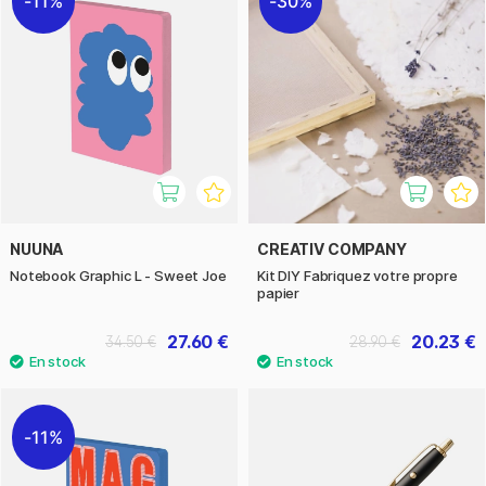
11%
30%
NUUNA
CREATIV COMPANY
Notebook Graphic L - Sweet Joe
Kit DIY Fabriquez votre propre
papier
27.60 €
20.23 €
34.50 €
28.90 €
11%