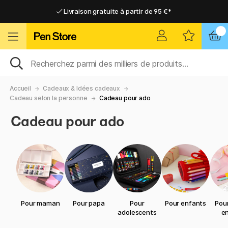
Livraison gratuite à partir de 95 €*
Livraison gratuite à partir de 95 €*
Livraison domicile ou point relais
Livraison domicile ou point relais
Accueil
Cadeaux & Idées cadeaux
Cadeau selon la personne
Cadeau pour ado
Cadeau pour ado
Pour maman
Pour papa
Pour
Pour enfants
Pour
adolescents
e