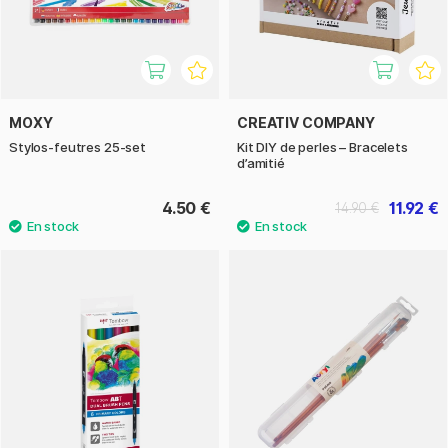
MOXY
CREATIV COMPANY
Stylos-feutres 25-set
Kit DIY de perles – Bracelets
d’amitié
4.50 €
11.92 €
14.90 €