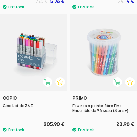
5.76 €
4 €
7.20 €
5 €
COPIC
PRIMO
Ciao Lot de 36 E
Feutres à pointe fibre Fine
Ensemble de 96 seau (3 ans+)
205.90 €
28.90 €