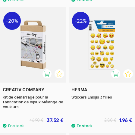
20%
22%
CREATIV COMPANY
HERMA
Kit de démarrage pour la
Stickers Emojis 3 filles
fabrication de bijoux Mélange de
couleurs
37.52 €
1.96 €
46.90 €
2.80 €