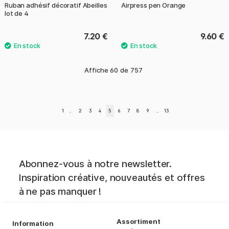
Ruban adhésif décoratif Abeilles
Airpress pen Orange
lot de 4
7.20 €
9.60 €
Affiche
60
de
757
1
..
2
3
4
5
6
7
8
9
..
13
Abonnez-vous à notre newsletter.
Inspiration créative, nouveautés et offres
à ne pas manquer !
Assortiment
Information