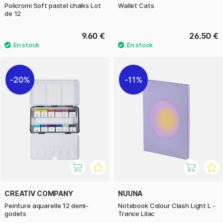
Policromi Soft pastel chalks Lot
Wallet Cats
de 12
9.60 €
26.50 €
20%
11%
CREATIV COMPANY
NUUNA
Peinture aquarelle 12 demi-
Notebook Colour Clash Light L -
godets
Trance Lilac