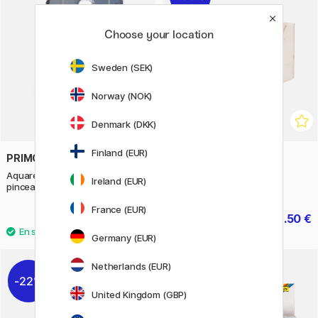
Choose your location
Sweden (SEK)
Norway (NOK)
Denmark (DKK)
Finland (EUR)
PRIMO
CREATIV COMPANY
Aquarelle Lot de 24 Ø30 +
DIY Organiseur bureau
Ireland (EUR)
pinceau
France (EUR)
11.50 €
3.50 €
5 €
Germany (EUR)
Netherlands (EUR)
22%
11%
United Kingdom (GBP)