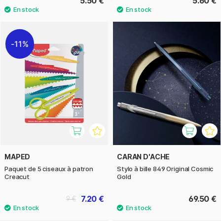
5.50 €
5.60 €
11%
MAPED
CARAN D'ACHE
Paquet de 5 ciseaux à patron
Stylo à bille 849 Original Cosmic
Creacut
Gold
7.20 €
69.50 €
9 €