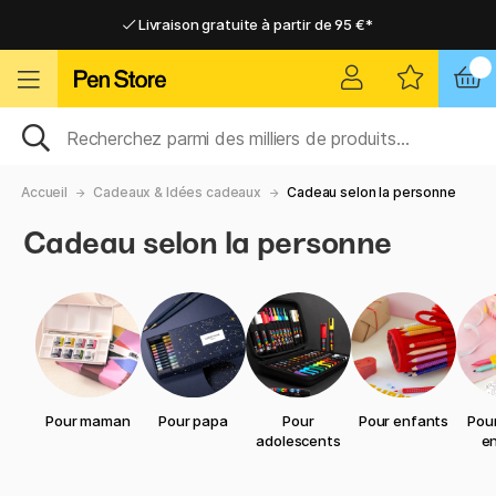
Livraison gratuite à partir de 95 €*
Livraison gratuite à partir de 95 €*
Livraison domicile ou point relais
Livraison domicile ou point relais
Accueil
Cadeaux & Idées cadeaux
Cadeau selon la personne
Cadeau selon la personne
Pour maman
Pour papa
Pour
Pour enfants
Pour
adolescents
e