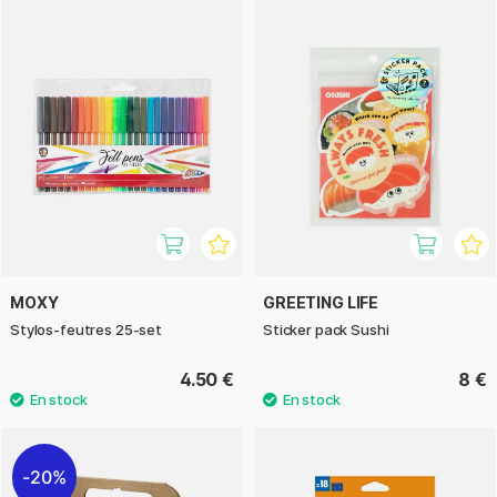
MOXY
GREETING LIFE
Stylos-feutres 25-set
Sticker pack Sushi
4.50 €
8 €
20%