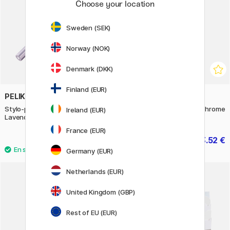
Choose your location
Sweden (SEK)
Norway (NOK)
Denmark (DKK)
Finland (EUR)
PELIKAN
PARKER
Stylo-plume INEO Elements
IM Rituals Gradient Grey/Chrome
Ireland (EUR)
Lavender Scent
Stylo-plume
France (EUR)
32.40 €
73.52 €
40.50 €
91.90 €
Germany (EUR)
Netherlands (EUR)
11%
United Kingdom (GBP)
Rest of EU (EUR)