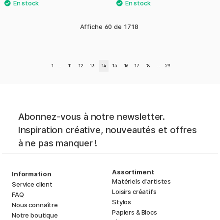
Affiche
60
de
1718
1
..
11
12
13
14
15
16
17
18
..
29
Abonnez-vous à notre newsletter.
Inspiration créative, nouveautés et offres
à ne pas manquer !
Assortiment
Information
Matériels d'artistes
Service client
Loisirs créatifs
FAQ
Stylos
Nous connaître
Papiers & Blocs
Notre boutique