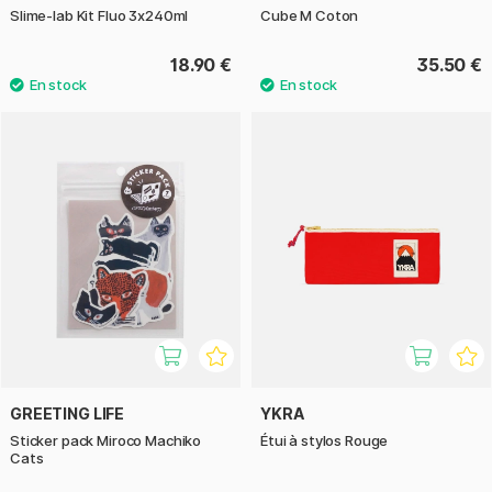
Slime-lab Kit Fluo 3x240ml
Cube M Coton
18.90 €
35.50 €
GREETING LIFE
YKRA
Sticker pack Miroco Machiko
Étui à stylos Rouge
Cats