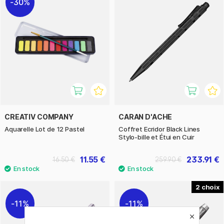
30%
CREATIV COMPANY
CARAN D'ACHE
Aquarelle Lot de 12 Pastel
Coffret Ecridor Black Lines
Stylo-bille et Étui en Cuir
11.55 €
233.91 €
16.50 €
259.90 €
2
11%
11%