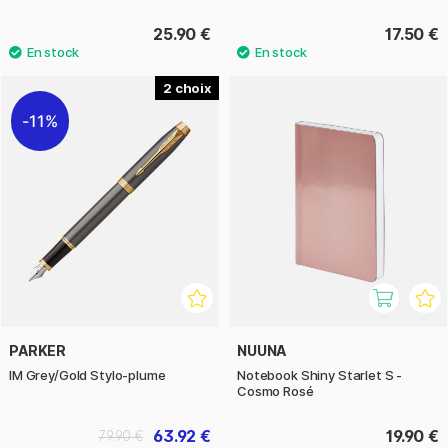
25.90 €
17.50 €
2
11%
PARKER
NUUNA
IM Grey/Gold Stylo-plume
Notebook Shiny Starlet S -
Cosmo Rosé
63.92 €
19.90 €
79.90 €