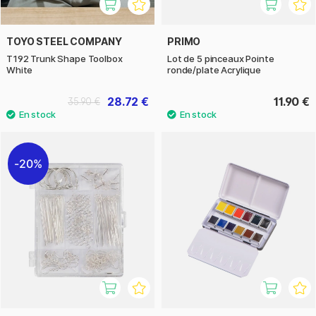
TOYO STEEL COMPANY
PRIMO
T192 Trunk Shape Toolbox
Lot de 5 pinceaux Pointe
White
ronde/plate Acrylique
28.72 €
11.90 €
35.90 €
20%