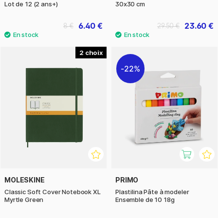
Lot de 12 (2 ans+)
30x30 cm
6.40 €
23.60 €
8 €
29.50 €
2
22%
MOLESKINE
PRIMO
Classic Soft Cover Notebook XL
Plastilina Pâte à modeler
Myrtle Green
Ensemble de 10 18g