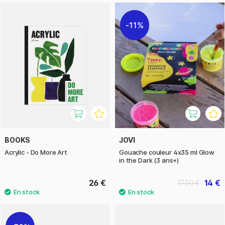
11%
BOOKS
JOVI
Acrylic - Do More Art
Gouache couleur 4x35 ml Glow
in the Dark (3 ans+)
26 €
14 €
17.50 €