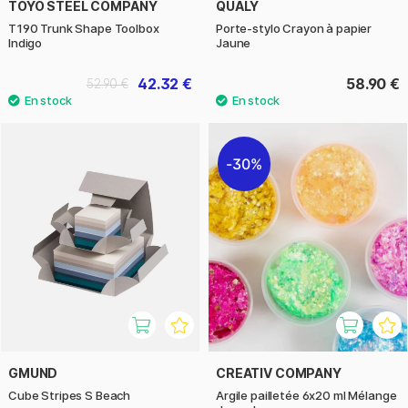
TOYO STEEL COMPANY
QUALY
T190 Trunk Shape Toolbox
Porte-stylo Crayon à papier
Indigo
Jaune
42.32 €
58.90 €
52.90 €
30%
GMUND
CREATIV COMPANY
Cube Stripes S Beach
Argile pailletée 6x20 ml Mélange