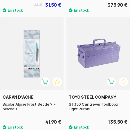
31.50 €
375.90 €
35 €
CARAN D'ACHE
TOYO STEEL COMPANY
Bicolor Alpine Frost Set de 9 +
ST350 Cantilever Toolboox
pinceau
Light Purple
41.90 €
135.50 €