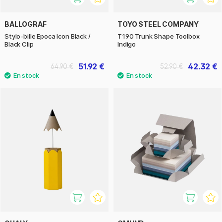
BALLOGRAF
TOYO STEEL COMPANY
Stylo-bille Epoca Icon Black /
T190 Trunk Shape Toolbox
Black Clip
Indigo
51.92 €
42.32 €
64.90 €
52.90 €