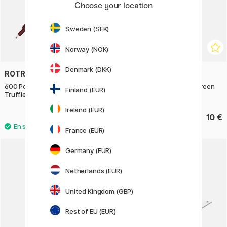
Choose your location
Sweden (SEK)
Norway (NOK)
Denmark (DKK)
ROTRING
GMUND
600 Porte-mine 0,5 Chocolate
Pocket Pad Carnet Lime green
Finland (EUR)
Truffle
Ireland (EUR)
58.90 €
10 €
France (EUR)
Germany (EUR)
11%
Netherlands (EUR)
United Kingdom (GBP)
Rest of EU (EUR)