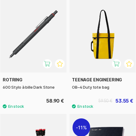
ROTRING
TEENAGE ENGINEERING
600 Stylo à bille Dark Stone
OB–4 Duty tote bag
58.90 €
53.55 €
59.50 €
11%