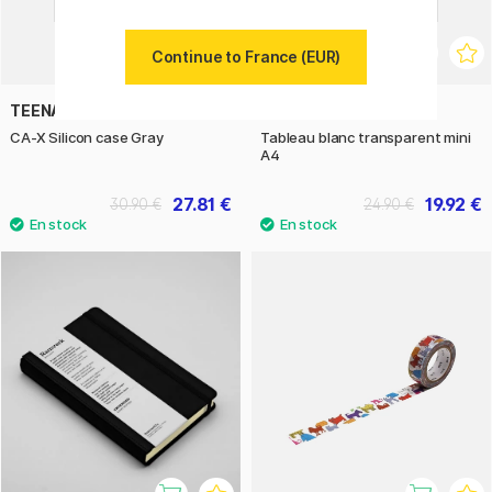
Continue to France (EUR)
TEENAGE ENGINEERING
NOBO
CA-X Silicon case Gray
Tableau blanc transparent mini
A4
27.81 €
19.92 €
30.90 €
24.90 €