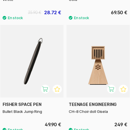
28.72 €
69.50 €
35.90 €
FISHER SPACE PEN
TEENAGE ENGINEERING
Bullet Black Jump Ring
CH–8 Choir doll Gisela
49.90 €
249 €