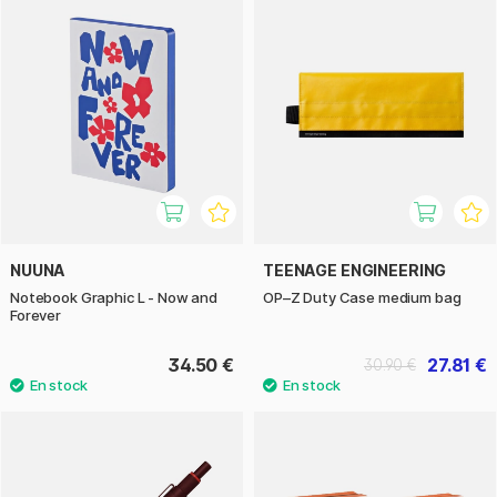
NUUNA
TEENAGE ENGINEERING
Notebook Graphic L - Now and
OP–Z Duty Case medium bag
Forever
34.50 €
27.81 €
30.90 €