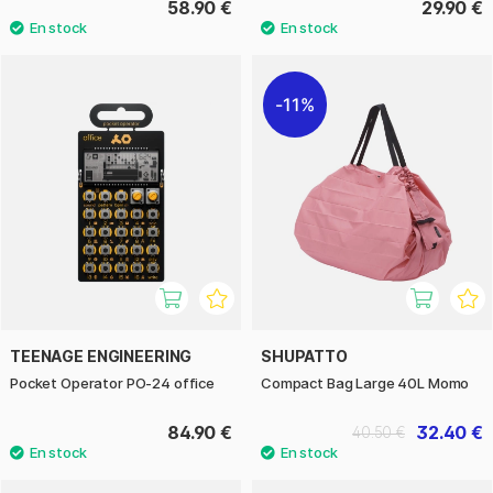
58.90 €
29.90 €
11%
TEENAGE ENGINEERING
SHUPATTO
Pocket Operator PO-24 office
Compact Bag Large 40L Momo
84.90 €
32.40 €
40.50 €