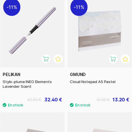
11%
11%
PELIKAN
GMUND
Stylo-plume INEO Elements
Cloud Notepad A5 Pastel
Lavender Scent
32.40 €
13.20 €
40.50 €
16.50 €