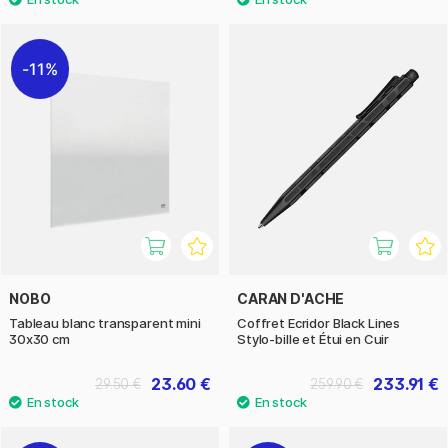
11%
NOBO
CARAN D'ACHE
Tableau blanc transparent mini
Coffret Ecridor Black Lines
30x30 cm
Stylo-bille et Étui en Cuir
23.60 €
233.91 €
29.50 €
259.90 €