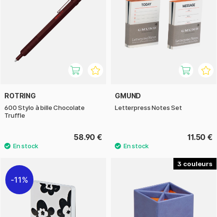
ROTRING
GMUND
600 Stylo à bille Chocolate
Letterpress Notes Set
Truffle
58.90 €
11.50 €
3
11%