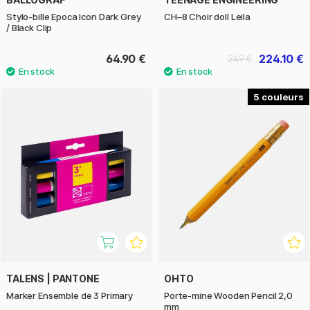
Stylo-bille Epoca Icon Dark Grey
CH–8 Choir doll Leila
/ Black Clip
64.90 €
224.10 €
249 €
5
TALENS | PANTONE
OHTO
Marker Ensemble de 3 Primary
Porte-mine Wooden Pencil 2,0
mm