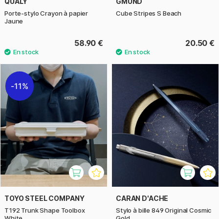
QUALY
GMUND
Porte-stylo Crayon à papier
Cube Stripes S Beach
Jaune
58.90 €
20.50 €
11%
TOYO STEEL COMPANY
CARAN D'ACHE
T192 Trunk Shape Toolbox
Stylo à bille 849 Original Cosmic
White
Gold