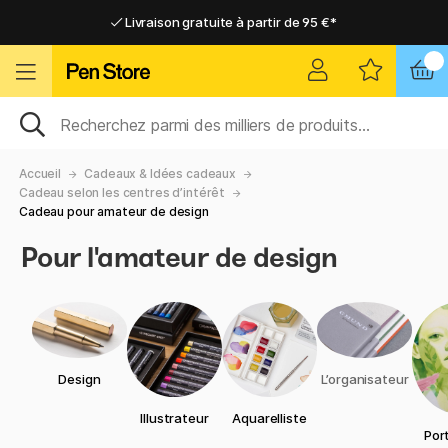
Livraison gratuite à partir de 95 €*
Livraison gratuite à partir de 95 €*
Livraison domicile ou point relais
Livraison domicile ou point relais
Accueil
Cadeaux & Idées cadeaux
Cadeau selon les centres d’intérêt
Cadeau pour amateur de design
Pour l'amateur de design
Design
L’organisateur
Illustrateur
Aquarelliste
Port