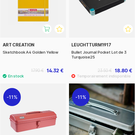
ART CREATION
LEUCHTTURM1917
Sketchbook A4 Golden Yellow
Bullet Journal Pocket Lot de 3
Turquoise25
14.32 €
18.80 €
17.90 €
23.50 €
11%
11%