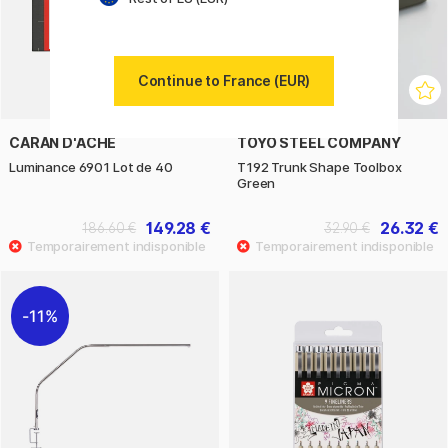
Continue to France (EUR)
CARAN D'ACHE
TOYO STEEL COMPANY
Luminance 6901 Lot de 40
T192 Trunk Shape Toolbox
Green
149.28 €
26.32 €
186.60 €
32.90 €
11%