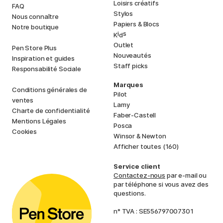
Loisirs créatifs
FAQ
Stylos
Nous connaître
Papiers & Blocs
Notre boutique
i
s
K
d
Outlet
Pen Store Plus
Nouveautés
Inspiration et guides
Staff picks
Responsabilité Sociale
Marques
Conditions générales de
Pilot
ventes
Lamy
Charte de confidentialité
Faber-Castell
Mentions Légales
Posca
Cookies
Winsor & Newton
Afficher toutes (160)
Service client
Contactez-nous
par e-mail ou
par téléphone si vous avez des
questions.
n° TVA : SE556797007301