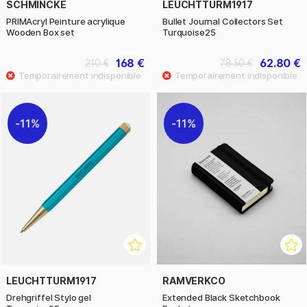
SCHMINCKE
LEUCHTTURM1917
PRIMAcryl Peinture acrylique
Bullet Journal Collectors Set
Wooden Box set
Turquoise25
168 €
62.80 €
210 €
78.50 €
11%
11%
LEUCHTTURM1917
RAMVERKCO
Drehgriffel Stylo gel
Extended Black Sketchbook