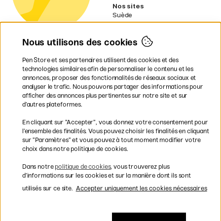
Nos sites
Suède
Norvège
Danemark
Nous utilisons des cookies
Finlande
Allemagne
Irlande
Pen Store et ses partenaires utilisent des cookies et des
Pays-Bas
technologies similaires afin de personnaliser le contenu et les
Royaume-Uni
annonces, proposer des fonctionnalités de réseaux sociaux et
UE
analyser le trafic. Nous pouvons partager des informations pour
afficher des annonces plus pertinentes sur notre site et sur
d’autres plateformes.
* Des
conditions de livraison
spécifiques s’appliquent aux produits
En cliquant sur ”Accepter”, vous donnez votre consentement pour
volumineux.
l’ensemble des finalités. Vous pouvez choisir les finalités en cliquant
sur ”Paramètres” et vous pouvez à tout moment modifier votre
Les modes de paiement
choix dans notre politique de cookies.
Dans notre
politique de cookies
, vous trouverez plus
d’informations sur les cookies et sur la manière dont ils sont
utilisés sur ce site.
Accepter uniquement les cookies nécessaires
Livraison rapide et gratuite à partir de 95 €