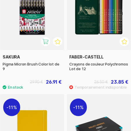
SAKURA
FABER-CASTELL
Pigma Micron Brush Color lot de
Crayons de couleur Polychromos
9
Lot de 12
26.91 €
23.85 €
29.90 €
26.50 €
11%
11%