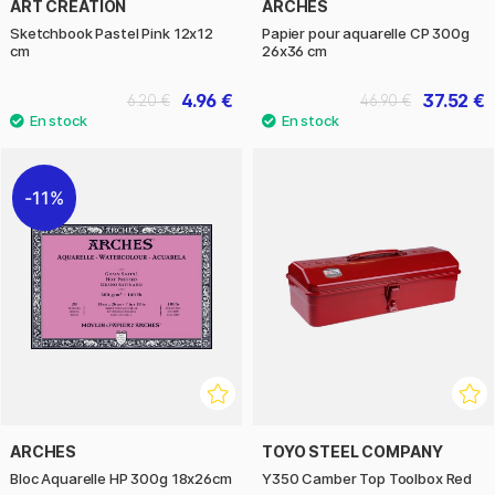
ART CREATION
ARCHES
Sketchbook Pastel Pink 12x12
Papier pour aquarelle CP 300g
cm
26x36 cm
4.96 €
37.52 €
6.20 €
46.90 €
11%
ARCHES
TOYO STEEL COMPANY
Bloc Aquarelle HP 300g 18x26cm
Y350 Camber Top Toolbox Red