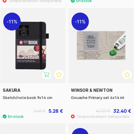
11%
11%
SAKURA
WINSOR & NEWTON
Sketch/note book 9x14 cm
Gouache Primary set 6x14 ml
5.28 €
32.40 €
6.60 €
40.50 €