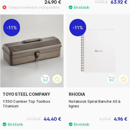
24.90 €
63.92 €
79.90 €
11%
11%
TOYO STEEL COMPANY
RHODIA
Y350 Camber Top Toolbox
Notebook Spiral Banche A5 à
Titanium
lignes
44.40 €
4.96 €
55.50 €
6.20 €