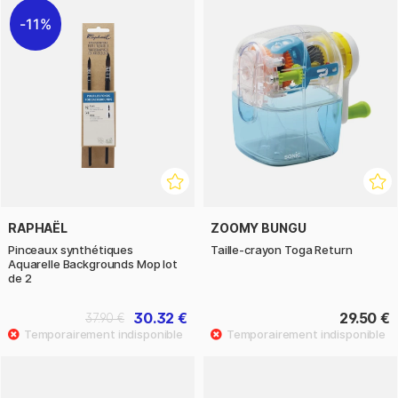
11%
RAPHAËL
ZOOMY BUNGU
Pinceaux synthétiques
Taille-crayon Toga Return
Aquarelle Backgrounds Mop lot
de 2
30.32 €
29.50 €
37.90 €