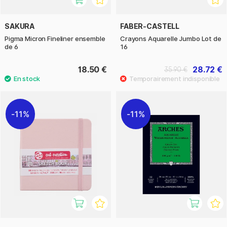
SAKURA
FABER-CASTELL
Pigma Micron Fineliner ensemble
Crayons Aquarelle Jumbo Lot de
de 6
16
18.50 €
28.72 €
35.90 €
11%
11%