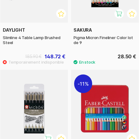
DAYLIGHT
SAKURA
Slimline 4 Table Lamp Brushed
Pigma Micron Fineliner Color lot
Steel
de 9
148.72 €
28.50 €
185.90 €
11%