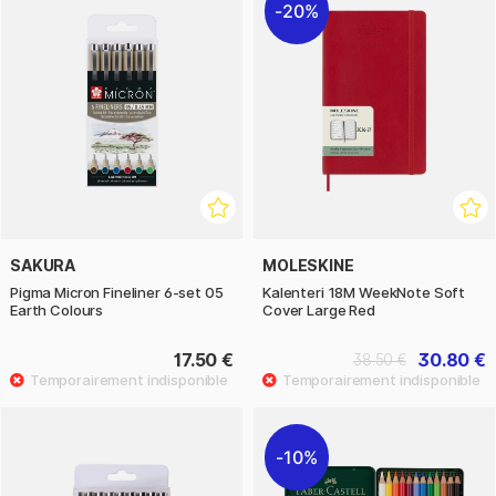
20%
SAKURA
MOLESKINE
Pigma Micron Fineliner 6-set 05
Kalenteri 18M WeekNote Soft
Earth Colours
Cover Large Red
17.50 €
30.80 €
38.50 €
10%