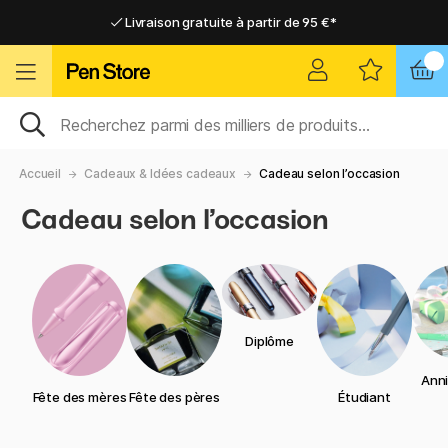
Livraison gratuite à partir de 95 €*
Livraison gratuite à partir de 95 €*
Livraison domicile ou point relais
Livraison domicile ou point relais
Accueil
Cadeaux & Idées cadeaux
Cadeau selon l’occasion
Cadeau selon l’occasion
Diplôme
Anni
Fête des mères
Fête des pères
Étudiant