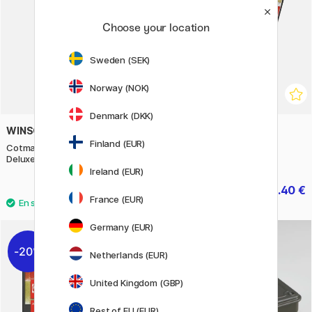
Choose your location
Sweden (SEK)
Norway (NOK)
Denmark (DKK)
WINSOR & NEWTON
ZIG KURETAKE
Finland (EUR)
Cotman Ensemble d'aquarelle
Gansai Tambi Aquarelle II
Deluxe Sketchers Pocket Box
Ensemble de 24
Ireland (EUR)
40.90 €
36.40 €
45.50 €
France (EUR)
Germany (EUR)
20%
11%
Netherlands (EUR)
United Kingdom (GBP)
Rest of EU (EUR)