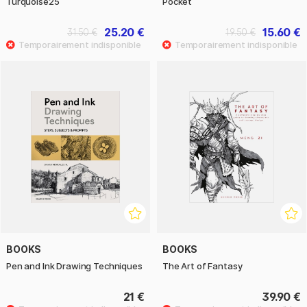
Turquoise25
Pocket
25.20 €
15.60 €
31.50 €
19.50 €
BOOKS
BOOKS
Pen and Ink Drawing Techniques
The Art of Fantasy
21 €
39.90 €