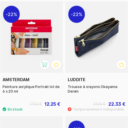
22%
22%
AMSTERDAM
LUDDITE
Peinture acrylique Portrait lot de
Trousse à crayons Okayama
6 x 20 ml
Denim
12.25 €
22.33 €
17.50 €
31.90 €