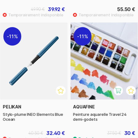
39.92 €
55.50 €
49.90 €
11%
11%
PELIKAN
AQUAFINE
Stylo-plume INEO Elements Blue
Peinture aquarelle Travel 24
Ocean
demi-godets
32.40 €
30 €
40.50 €
37.50 €