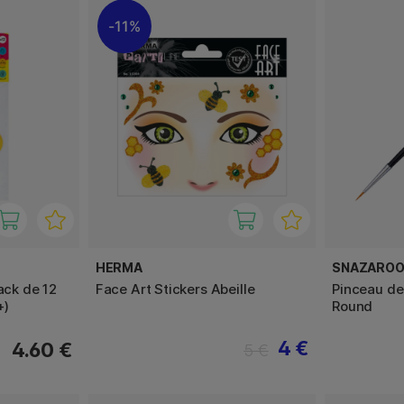
11%
HERMA
SNAZARO
ack de 12
Face Art Stickers Abeille
Pinceau de
+)
Round
4 €
4.60 €
5 €