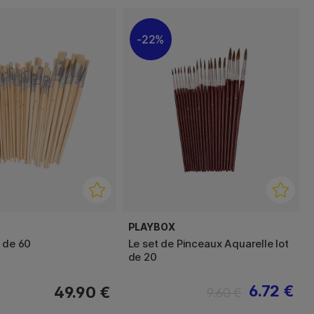
22%
PLAYBOX
t de 60
Le set de Pinceaux Aquarelle lot
de 20
6.72 €
49.90 €
9.60 €