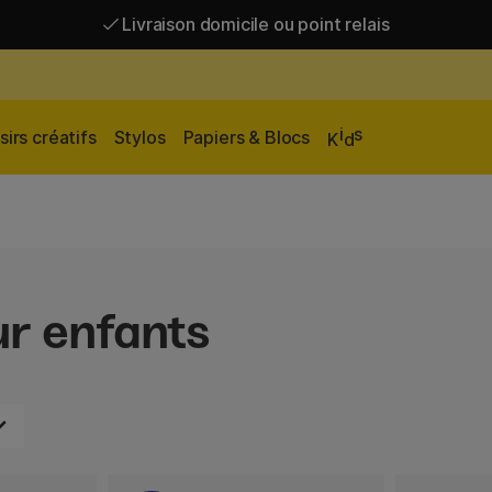
Livraison domicile ou point relais
Livraison gratuite à partir de 95 €*
Livraison domicile ou point relais
i
s
sirs créatifs
Stylos
Papiers & Blocs
K
d
r enfants