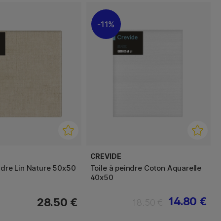
11%
CREVIDE
indre Lin Nature 50x50
Toile à peindre Coton Aquarelle
40x50
14.80 €
28.50 €
18.50 €