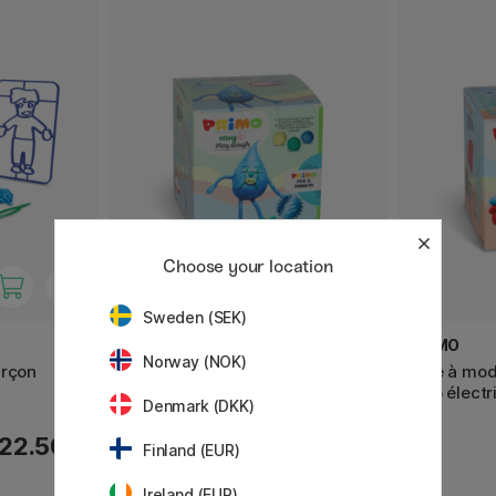
Choose your location
Sweden (SEK)
PRIMO
PRIMO
Norway (NOK)
arçon
Pâte à modeler Creative Cube
Pâte à mod
Drop (4 ans+)
Vélo électr
Denmark (DKK)
22.50 €
6.60 €
Finland (EUR)
Ireland (EUR)