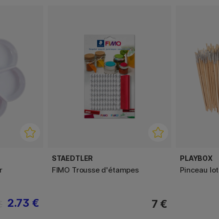
STAEDTLER
PLAYBOX
r
FIMO Trousse d'étampes
Pinceau lo
2.73 €
7 €
€