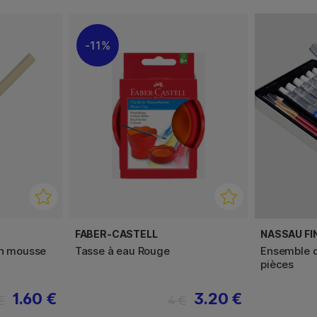
11%
FABER-CASTELL
NASSAU FI
en mousse
Tasse à eau Rouge
Ensemble d
pièces
1.60 €
3.20 €
€
4 €