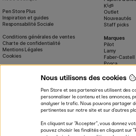
i
s
K
d
Pen Store Plus
Outlet
Inspiration et guides
Nouveautés
Responsabilité Sociale
Staff picks
Conditions générales de ventes
Marques
Charte de confidentialité
Pilot
Mentions Légales
Lamy
Cookies
Faber-Castell
Posca
Winsor & New
Afficher tout
Nous utilisons des cookies
Pen Store et ses partenaires utilisent des c
personnaliser le contenu et les annonces, p
analyser le trafic. Nous pouvons partager 
pertinentes sur notre site et sur d’autres p
En cliquant sur ”Accepter”, vous donnez vot
pouvez choisir les finalités en cliquant su
Les modes de paiement