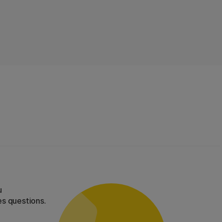
u
es questions.