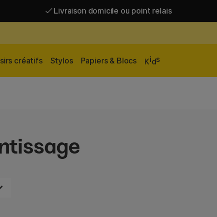
Livraison domicile ou point relais
Livraison gratuite à partir de 95 €*
Livraison domicile ou point relais
i
s
sirs créatifs
Stylos
Papiers & Blocs
K
d
ntissage