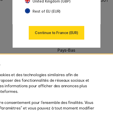
n° TVA : SE556797007301
United Kingdom (GBP)
Nos sites
Rest of EU (EUR)
Suède
Norvège
Danemark
Continue to France (EUR)
Finlande
Allemagne
Irlande
Pays-Bas
Royaume-Uni
ton
UE
es (160)
* Des
conditions de livraison
spécif
ookies et des technologies similaires afin de
s’appliquent aux produits volumine
roposer des fonctionnalités de réseaux sociaux et
des informations pour afficher des annonces plus
lateformes.
re consentement pour l’ensemble des finalités. Vous
r ”Paramètres” et vous pouvez à tout moment modifier
Livrais