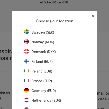
Affiche
60
de
618
Choose your location
1
2
3
4
5
6
7
8
..
11
Sweden (SEK)
Norway (NOK)
spiration
Denmark (DKK)
 pas manquer !
Finland (EUR)
Ireland (EUR)
France (EUR)
Service client
Germany (EUR)
tistes
Contactez-nous
par e-mail o
s
par téléphone si vous avez d
Netherlands (EUR)
cs