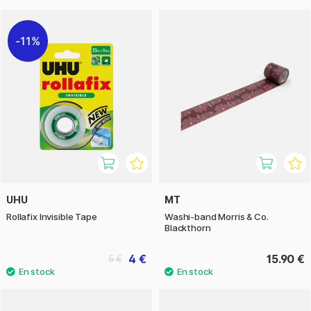
11%
UHU
MT
Rollafix Invisible Tape
Washi-band Morris & Co.
Blackthorn
4 €
15.90 €
5 €