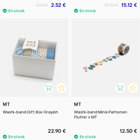
2.52 €
15.12 €
3.60 €
18.90 €
MT
MT
Washi-band Gift Box Grayish
Washi-band Minä Perhonen
Flutter x MT
22.90 €
12.50 €