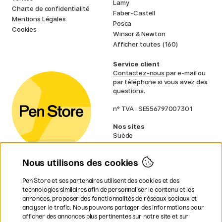
Lamy
Charte de confidentialité
Faber-Castell
Mentions Légales
Posca
Cookies
Winsor & Newton
Afficher toutes (160)
Service client
Contactez-nous
par e-mail ou
par téléphone si vous avez des
questions.
n° TVA : SE556797007301
Nos sites
Suède
Norvège
Danemark
Nous utilisons des cookies
Finlande
Allemagne
Irlande
Pen Store et ses partenaires utilisent des cookies et des
Pays-Bas
technologies similaires afin de personnaliser le contenu et les
Royaume-Uni
annonces, proposer des fonctionnalités de réseaux sociaux et
UE
analyser le trafic. Nous pouvons partager des informations pour
afficher des annonces plus pertinentes sur notre site et sur