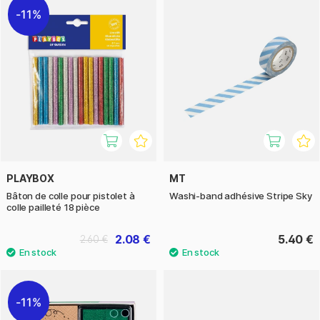
11%
PLAYBOX
MT
Bâton de colle pour pistolet à
Washi-band adhésive Stripe Sky
colle pailleté 18 pièce
2.08 €
5.40 €
2.60 €
11%