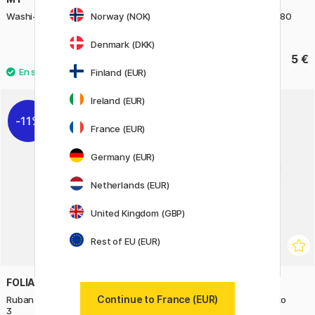
Norway (NOK)
Washi-band adhésive Dot Ice
Patafix Pastilles adhésive 80
pièces
Denmark (DKK)
4.80 €
5 €
Finland (EUR)
Ireland (EUR)
11%
11%
France (EUR)
Germany (EUR)
Netherlands (EUR)
United Kingdom (GBP)
Rest of EU (EUR)
FOLIA
GREETING LIFE
Continue to France (EUR)
Ruban adhésif pailleté Or lot de
washi-tape Miroco Machiko
3
Crocodile