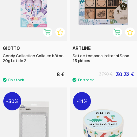
GIOTTO
ARTLINE
Candy Collection Colle en bâton
Set de tampons Iroitoshi Soso
20g Lot de 2
15 pièces
8 €
30.32 €
37.90 €
30%
11%