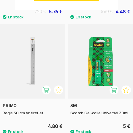
5.76 €
4.48 €
7.20 €
5.60 €
PRIMO
3M
Règle 50 cm Antireflet
Scotch Gel-colle Universel 30ml
4.80 €
5 €