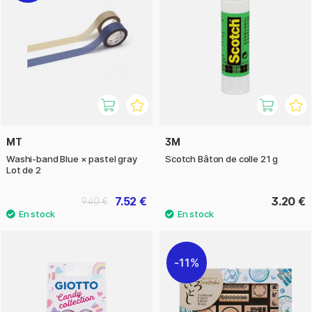
MT
3M
Washi-band Blue × pastel gray
Scotch Bâton de colle 21 g
Lot de 2
7.52 €
3.20 €
9.40 €
11%