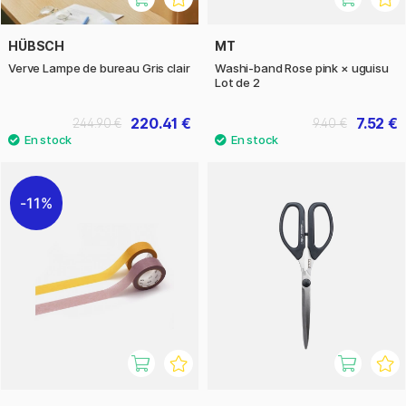
HÜBSCH
MT
Verve Lampe de bureau Gris clair
Washi-band Rose pink × uguisu
Lot de 2
220.41 €
7.52 €
244.90 €
9.40 €
11%