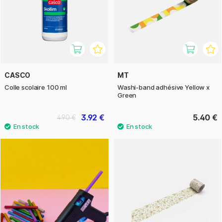
CASCO
MT
Colle scolaire 100 ml
Washi-band adhésive Yellow x
Green
3.92 €
5.40 €
4.90 €