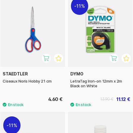
11%
STAEDTLER
DYMO
Ciseaux Noris Hobby 21 cm
LetraTag Iron-on 12mm x 2m
Black on White
4.60 €
11.12 €
13.90 €
11%