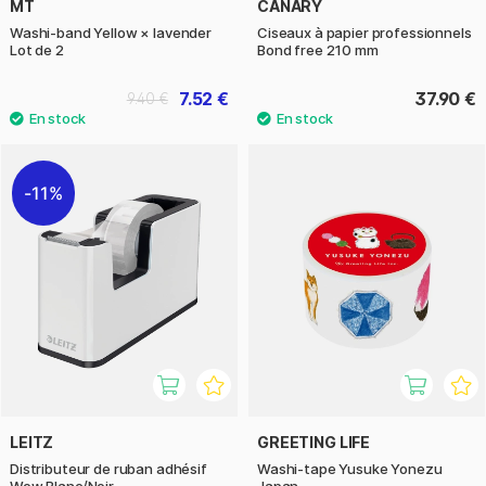
MT
CANARY
Washi-band Yellow × lavender
Ciseaux à papier professionnels
Lot de 2
Bond free 210 mm
7.52 €
37.90 €
9.40 €
11%
LEITZ
GREETING LIFE
Distributeur de ruban adhésif
Washi-tape Yusuke Yonezu