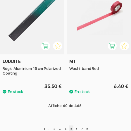
LUDDITE
MT
Règle Aluminium 15 cm Polarized
Washi-band Red
Coating
35.50 €
6.40 €
Affiche
60
de
466
1
..
2
3
4
5
6
7
8