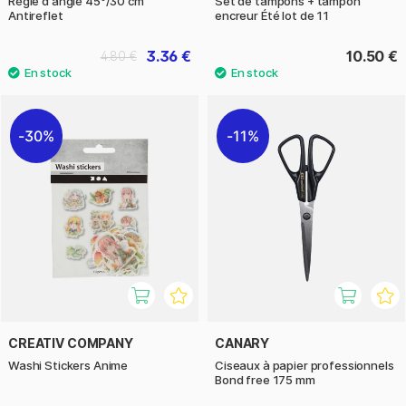
Règle d'angle 45º/30 cm
Set de tampons + tampon
Antireflet
encreur Été lot de 11
3.36 €
10.50 €
4.80 €
30%
11%
CREATIV COMPANY
CANARY
Washi Stickers Anime
Ciseaux à papier professionnels
Bond free 175 mm