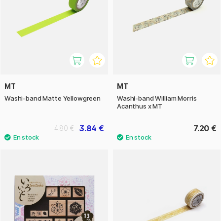
MT
MT
Washi-band Matte Yellowgreen
Washi-band William Morris
Acanthus x MT
3.84 €
7.20 €
4.80 €