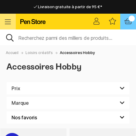
Livraison gratuite à partir de 95 €*
Livraison gratuite à partir de 95 €*
Livraison domicile ou point relais
Livraison domicile ou point relais
Accueil
Loisirs créatifs
Accessoires Hobby
Accessoires Hobby
Prix
Marque