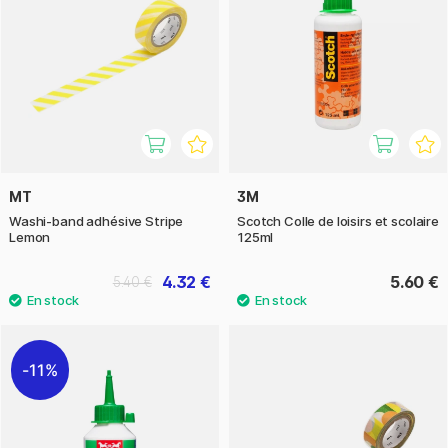
MT
3M
Washi-band adhésive Stripe
Scotch Colle de loisirs et scolaire
Lemon
125ml
4.32 €
5.60 €
5.40 €
11%