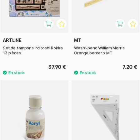
ARTLINE
MT
Set de tampons Iroitoshi Rokka
Washi-band William Morris
13 pièces
Orange border x MT
37.90 €
7.20 €