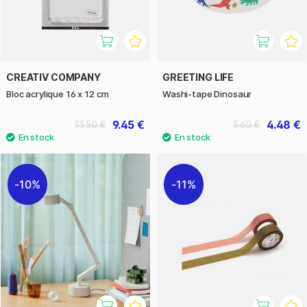
CREATIV COMPANY
GREETING LIFE
Bloc acrylique 16 x 12 cm
Washi-tape Dinosaur
9.45 €
4.48 €
13.50 €
5.60 €
10%
11%