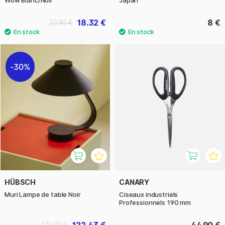
Wow Blanc/Noir
Japan
18.32 €
8 €
22.90 €
30%
HÜBSCH
CANARY
Muri Lampe de table Noir
Ciseaux industriels
Professionnels 190 mm
122.43 €
44.90 €
174.90 €