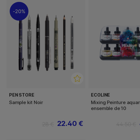
20%
PEN STORE
ECOLINE
Sample kit Noir
Mixing Peinture aquar
ensemble de 10
22.40 €
28 €
44.50 €