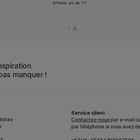
Affiche
60
de
71
1
2
spiration
 pas manquer !
Service client
tistes
Contactez-nous
par e-mail o
s
par téléphone si vous avez d
cs