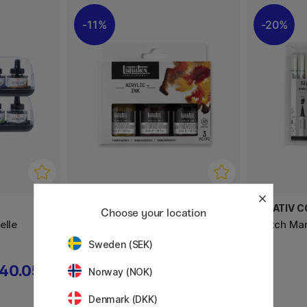
11%
20%
LIQUITEX
CREATIV 
Choose your location
elle
Acrylic Ink Transparents Lot de 3
Sketch Mar
30 ml
Sweden (SEK)
40.05 €
22 €
27.50 €
Norway (NOK)
Denmark (DKK)