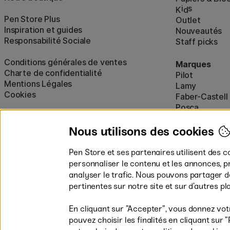
i
s
K
d
Pen Store Plus
Outlet
Inspiration et guides
Nouveautés
Responsabilité Sociale
Staff picks
Conditions générales de ventes
Marques
Charte de confidentialité
Pilot
Mentions Légales
Lamy
Cookies
Faber-Castell
Posca
Winsor & New
Afficher tout
Nous utilisons des cookies
Pen Store et ses partenaires utilisent des c
personnaliser le contenu et les annonces, p
analyser le trafic. Nous pouvons partager 
pertinentes sur notre site et sur d’autres p
En cliquant sur ”Accepter”, vous donnez vot
pouvez choisir les finalités en cliquant su
Les modes de paiement