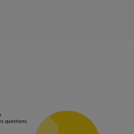
u
es questions.