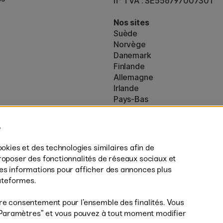
n° TVA : SE556797007301
Nos sites
Suède
Norvège
Danemark
Finlande
Allemagne
Irlande
Pays-Bas
Royaume-Uni
ton
UE
es (160)
* Des
conditions de livraison
spécif
ookies et des technologies similaires afin de
s’appliquent aux produits volumine
roposer des fonctionnalités de réseaux sociaux et
des informations pour afficher des annonces plus
lateformes.
re consentement pour l’ensemble des finalités. Vous
r ”Paramètres” et vous pouvez à tout moment modifier
Livrais