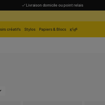
Livraison domicile ou point relais
Livraison gratuite à partir de 95 €*
Livraison domicile ou point relais
i
s
sirs créatifs
Stylos
Papiers & Blocs
K
d