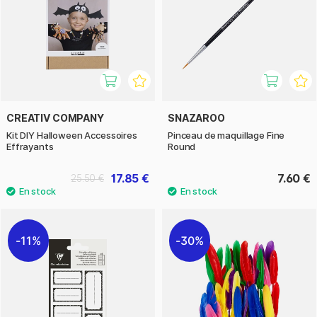
CREATIV COMPANY
SNAZAROO
Kit DIY Halloween Accessoires
Pinceau de maquillage Fine
Effrayants
Round
17.85 €
7.60 €
25.50 €
11%
30%