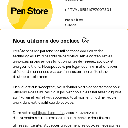
n° TVA : SE556797007301
Nos sites
Suède
Norvège
Danemark
Nous utilisons des cookies
Finlande
Allemagne
Irlande
Pen Store et ses partenaires utilisent des cookies et des
Pays-Bas
technologies similaires afin de personnaliser le contenu et les
Royaume-Uni
annonces, proposer des fonctionnalités de réseaux sociaux et
UE
analyser le trafic. Nous pouvons partager des informations pour
afficher des annonces plus pertinentes sur notre site et sur
d’autres plateformes.
* Des
conditions de livraison
spécifiques s’appliquent aux produits
En cliquant sur ”Accepter”, vous donnez votre consentement pour
volumineux.
l’ensemble des finalités. Vous pouvez choisir les finalités en cliquant
sur ”Paramètres” et vous pouvez à tout moment modifier votre
Les modes de paiement
choix dans notre politique de cookies.
Dans notre
politique de cookies
, vous trouverez plus
d’informations sur les cookies et sur la manière dont ils sont
utilisés sur ce site.
Accepter uniquement les cookies nécessaires