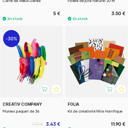
Carte de vœux Dahlia
Ficelle de jute naturel 20 m
5 €
3.50 €
30%
CREATIV COMPANY
FOLIA
Plumes paquet de 36
Kit de créativité Fête Horrifique
3.43 €
11.90 €
4.90 €