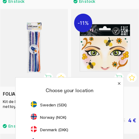
11%
Choose your location
FOLIA
HERMA
Kit de bricolage Pipes
Face Art Stickers Abeille
Sweden (SEK)
nettoyeurs Espace lot de 10
Norway (NOK)
1.90 €
4 €
5 €
Denmark (DKK)