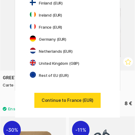
Finland (EUR)
Ireland (EUR)
France (EUR)
Germany (EUR)
Netherlands (EUR)
United Kingdom (GBP)
Rest of EU (EUR)
GREETING LIFE
FOLIA
Carte de vœux Dinosaures
Set d'emballage pastel
Ensemble de 38
Continue to France (EUR)
4.60 €
8 €
30%
11%