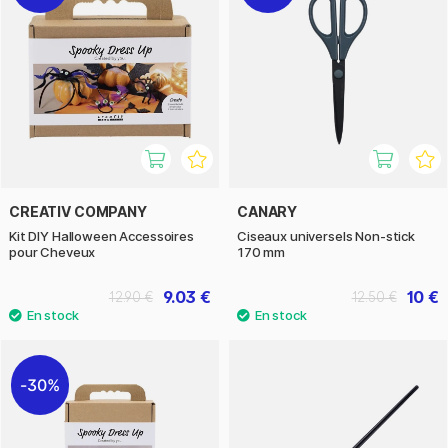
CREATIV COMPANY
CANARY
Kit DIY Halloween Accessoires
Ciseaux universels Non-stick
pour Cheveux
170 mm
9.03 €
10 €
12.90 €
12.50 €
30%