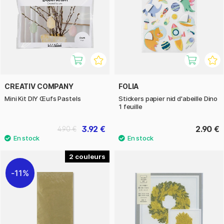
CREATIV COMPANY
FOLIA
Mini Kit DIY Œufs Pastels
Stickers papier nid d'abeille Dino
1 feuille
3.92 €
2.90 €
4.90 €
2
11%