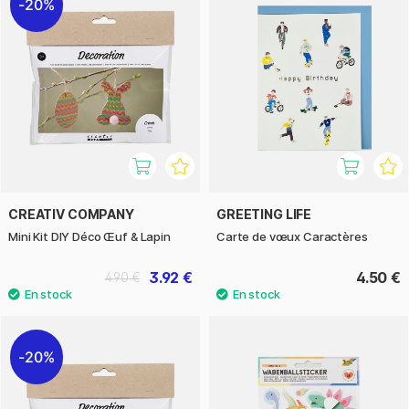
20%
CREATIV COMPANY
GREETING LIFE
Mini Kit DIY Déco Œuf & Lapin
Carte de vœux Caractères
3.92 €
4.50 €
4.90 €
20%