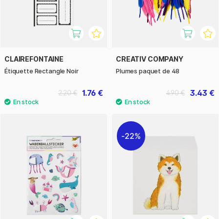
CLAIREFONTAINE
CREATIV COMPANY
Étiquette Rectangle Noir
Plumes paquet de 48
1.76 €
3.43 €
2.20 €
4.90 €
22%