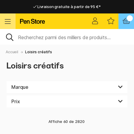
Livraison gratuite à partir de 95 €*
Livraison gratuite à partir de 95 €*
Livraison domicile ou point relais
Livraison domicile ou point relais
Accueil
Loisirs créatifs
Loisirs créatifs
Marque
Prix
Affiche
60
de
2820