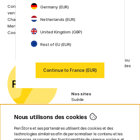
Marques
Conditions générales de
Germany (EUR)
Pilot
ventes
Lamy
Netherlands (EUR)
Charte de confidentialité
Faber-Castell
Mentions Légales
Posca
United Kingdom (GBP)
Cookies
Winsor & Newton
Afficher toutes (160)
Rest of EU (EUR)
Service client
Contactez-nous
par e-mail ou
par téléphone si vous avez des
Continue to France (EUR)
questions.
n° TVA : SE556797007301
Nos sites
Suède
Norvège
Danemark
Nous utilisons des cookies
Finlande
Allemagne
Irlande
Pen Store et ses partenaires utilisent des cookies et des
Pays-Bas
technologies similaires afin de personnaliser le contenu et les
Royaume-Uni
annonces, proposer des fonctionnalités de réseaux sociaux et