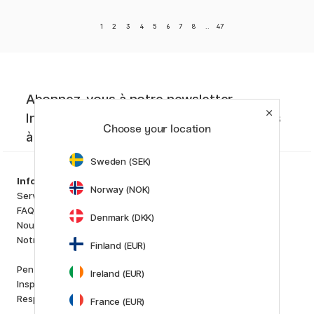
1
2
3
4
5
6
7
8
..
47
Abonnez-vous à notre newsletter.
Inspiration créative, nouveautés et offres
Choose your location
à ne pas manquer !
Sweden (SEK)
Assortiment
Information
Norway (NOK)
Matériels d'artistes
Service client
Loisirs créatifs
FAQ
Denmark (DKK)
Stylos
Nous connaître
Papiers & Blocs
Notre boutique
Finland (EUR)
i
s
K
d
Outlet
Pen Store Plus
Ireland (EUR)
Nouveautés
Inspiration et guides
Staff picks
Responsabilité Sociale
France (EUR)