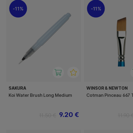
11%
11%
SAKURA
WINSOR & NEWTON
Koi Water Brush Long Medium
Cotman Pinceau 667 Ta
9.20 €
11.50 €
11.90 