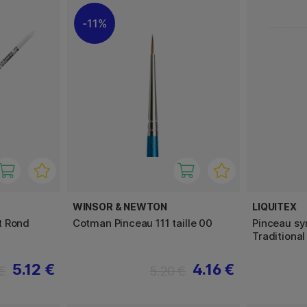
11%
WINSOR & NEWTON
LIQUITEX
t Rond
Cotman Pinceau 111 taille 00
Pinceau sy
Traditional
5.12 €
4.16 €
€
5.20 €