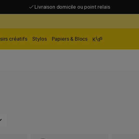
Livraison domicile ou point relais
Livraison gratuite à partir de 95 €*
Livraison domicile ou point relais
i
s
sirs créatifs
Stylos
Papiers & Blocs
K
d