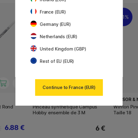
France (EUR)
11%
Germany (EUR)
Netherlands (EUR)
United Kingdom (GBP)
Rest of EU (EUR)
Continue to France (EUR)
RAPHAËL
WINSOR &
t Rond
Pinceau synthétique Campus
Winton Pin
Hobby ensemble de 3 M
Taille 18
6.88 €
6 €
€