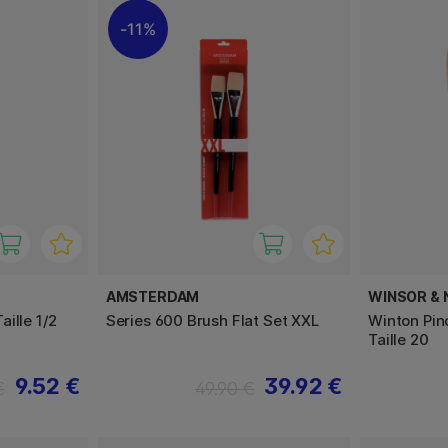
11%
AMSTERDAM
WINSOR &
ille 1/2
Series 600 Brush Flat Set XXL
Winton Pin
Taille 20
9.52 €
39.92 €
€
49.90 €