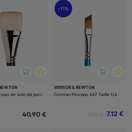
11%
 NEWTON
WINSOR & NEWTON
ceau en soie de porc
Cotman Pinceau 667 Taille 1/4
7.12 €
40.90 €
8.90 €