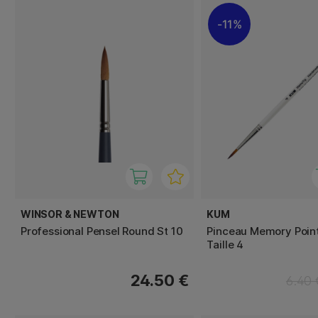
11%
WINSOR & NEWTON
KUM
Professional Pensel Round St 10
Pinceau Memory Poin
Taille 4
24.50 €
6.40 