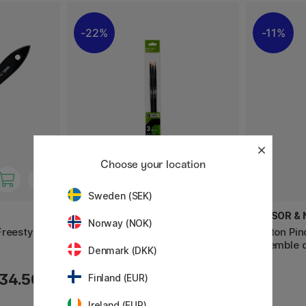
22%
11%
Choose your location
Sweden (SEK)
RAPHAËL
WINSOR &
Norway (NOK)
Freestyle
Pinceau synthétique Campus
Winton Pin
Acrylique ensemble de 3 S
ensemble 
Denmark (DKK)
3.08 €
34.50 €
4.40 €
Finland (EUR)
Ireland (EUR)