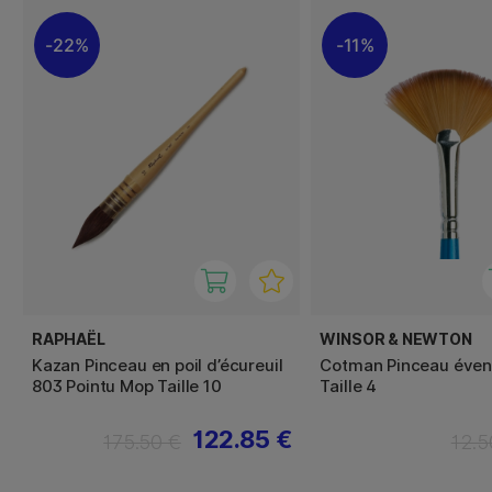
22%
11%
RAPHAËL
WINSOR & NEWTON
Kazan Pinceau en poil d’écureuil
Cotman Pinceau évent
803 Pointu Mop Taille 10
Taille 4
122.85 €
175.50 €
12.5