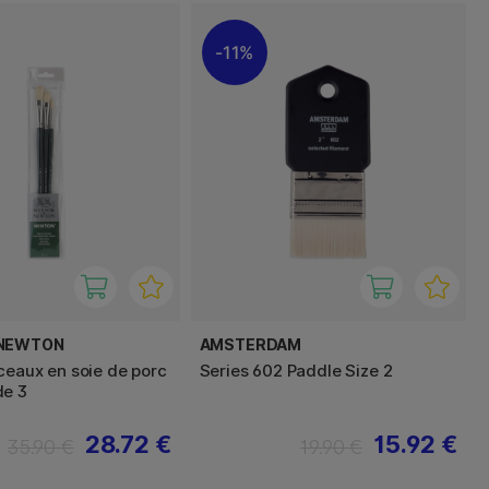
11%
 NEWTON
AMSTERDAM
ceaux en soie de porc
Series 602 Paddle Size 2
de 3
28.72 €
15.92 €
35.90 €
19.90 €