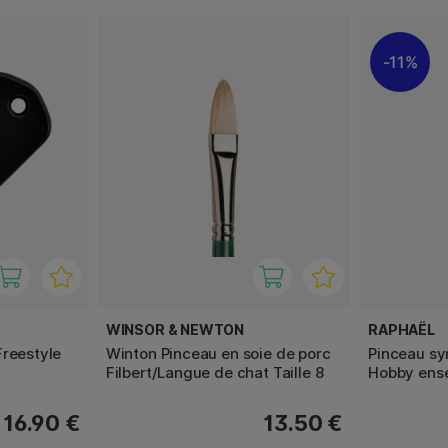
11%
WINSOR & NEWTON
RAPHAËL
Freestyle
Winton Pinceau en soie de porc
Pinceau s
Filbert/Langue de chat Taille 8
Hobby ens
16.90 €
13.50 €