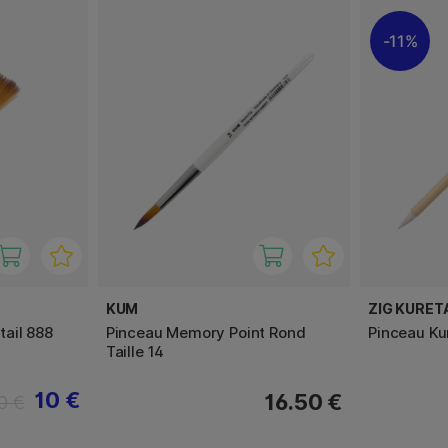
11%
KUM
ZIG KURET
ail 888
Pinceau Memory Point Rond
Pinceau Ku
Taille 14
10 €
16.50 €
0 €