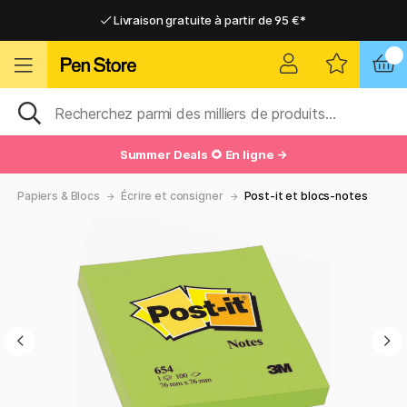
Livraison gratuite à partir de 95 €*
Livraison gratuite à partir de 95 €*
Livraison domicile ou point relais
Livraison domicile ou point relais
Summer Deals 🌻 En ligne →
Papiers & Blocs
Écrire et consigner
Post-it et blocs-notes