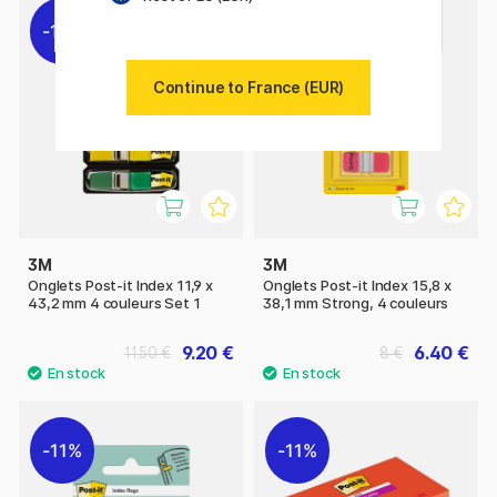
11%
11%
Continue to France (EUR)
3M
3M
Onglets Post-it Index 11,9 x
Onglets Post-it Index 15,8 x
43,2 mm 4 couleurs Set 1
38,1 mm Strong, 4 couleurs
9.20 €
6.40 €
11.50 €
8 €
11%
11%