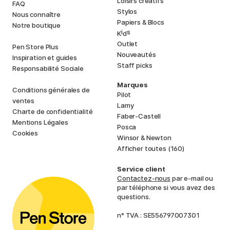
Loisirs créatifs
FAQ
Stylos
Nous connaître
Papiers & Blocs
Notre boutique
i
s
K
d
Outlet
Pen Store Plus
Nouveautés
Inspiration et guides
Staff picks
Responsabilité Sociale
Marques
Conditions générales de
Pilot
ventes
Lamy
Charte de confidentialité
Faber-Castell
Mentions Légales
Posca
Cookies
Winsor & Newton
Afficher toutes (160)
Service client
Contactez-nous
par e-mail ou
par téléphone si vous avez des
questions.
n° TVA : SE556797007301