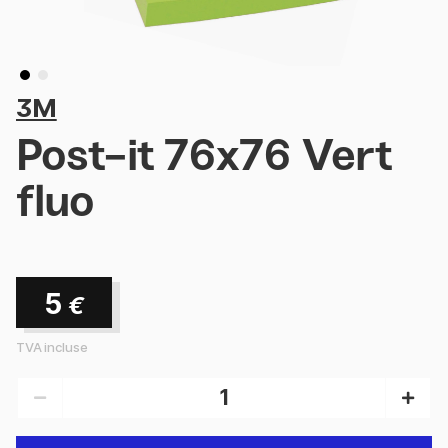
3M
Post-it 76x76 Vert
fluo
5
€
TVA incluse