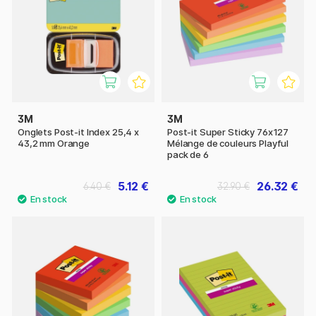
3M
3M
Onglets Post-it Index 25,4 x
Post-it Super Sticky 76x127
43,2 mm Orange
Mélange de couleurs Playful
pack de 6
5.12 €
26.32 €
6.40 €
32.90 €