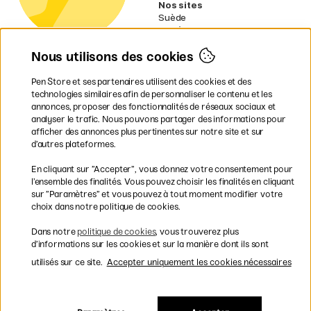
Nos sites
Suède
Norvège
Danemark
Nous utilisons des cookies
Finlande
Allemagne
Irlande
Pen Store et ses partenaires utilisent des cookies et des
Pays-Bas
technologies similaires afin de personnaliser le contenu et les
Royaume-Uni
annonces, proposer des fonctionnalités de réseaux sociaux et
UE
analyser le trafic. Nous pouvons partager des informations pour
afficher des annonces plus pertinentes sur notre site et sur
* Des
conditions de livraison
d’autres plateformes.
spécifiques s’appliquent aux produits
En cliquant sur ”Accepter”, vous donnez votre consentement pour
volumineux.
l’ensemble des finalités. Vous pouvez choisir les finalités en cliquant
sur ”Paramètres” et vous pouvez à tout moment modifier votre
Les modes de paiement
choix dans notre politique de cookies.
Dans notre
politique de cookies
, vous trouverez plus
d’informations sur les cookies et sur la manière dont ils sont
utilisés sur ce site.
Accepter uniquement les cookies nécessaires
Livraison rapide et gratuite à partir de 95 €