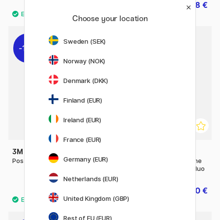
5 €
8 €
10 €
Choose your location
Sweden (SEK)
11%
11%
Norway (NOK)
Denmark (DKK)
Finland (EUR)
Ireland (EUR)
France (EUR)
3M
3M
Germany (EUR)
Post-it 70x70 Cœur
Onglets Index Post-it Flèche
11,9×43,2 mm 4 couleurs fluo
Netherlands (EUR)
10 €
10 €
12.50 €
12.50 €
United Kingdom (GBP)
Rest of EU (EUR)