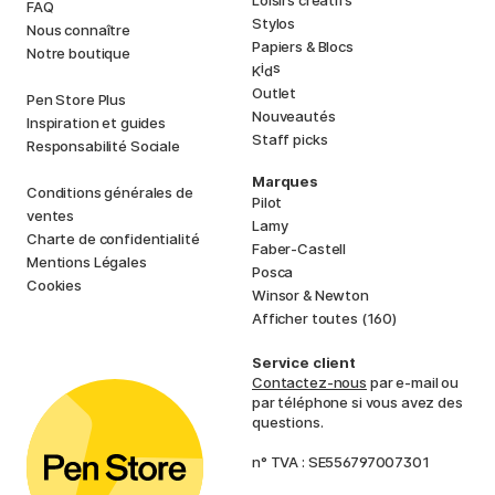
Loisirs créatifs
FAQ
Stylos
Nous connaître
Papiers & Blocs
Notre boutique
i
s
K
d
Outlet
Pen Store Plus
Nouveautés
Inspiration et guides
Staff picks
Responsabilité Sociale
Marques
Conditions générales de
Pilot
ventes
Lamy
Charte de confidentialité
Faber-Castell
Mentions Légales
Posca
Cookies
Winsor & Newton
Afficher toutes (160)
Service client
Contactez-nous
par e-mail ou
par téléphone si vous avez des
questions.
n° TVA : SE556797007301