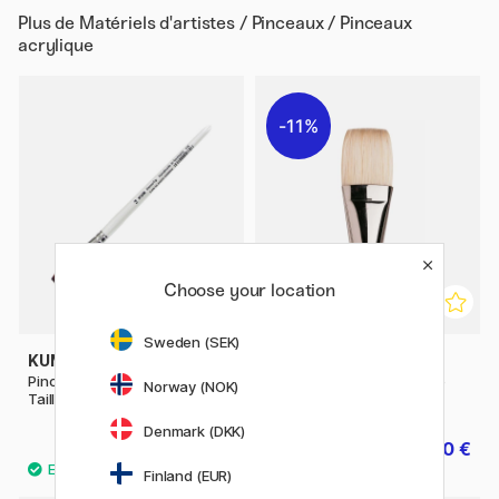
Plus de
Matériels d'artistes / Pinceaux / Pinceaux
acrylique
11%
Choose your location
Sweden (SEK)
KUM
WINSOR & NEWTON
Pinceau Memory Point Plat
Winton Pinceau en soie de
Norway (NOK)
Taille 14
porc Taille 18
Denmark (DKK)
13.50 €
32.40 €
40.50 €
Finland (EUR)