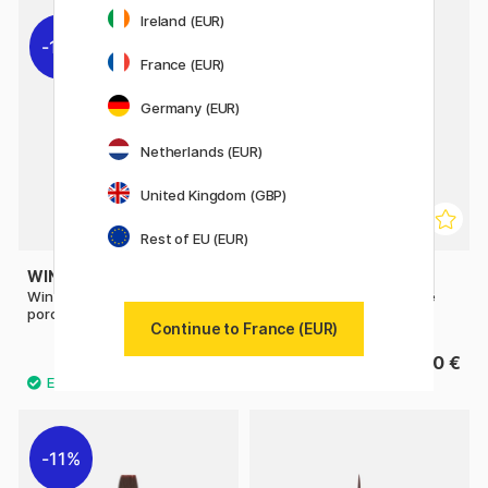
Ireland (EUR)
11%
France (EUR)
Germany (EUR)
Netherlands (EUR)
United Kingdom (GBP)
Rest of EU (EUR)
WINSOR & NEWTON
WINSOR & NEWTON
Winton Pinceau en soie de
Winton Pinceau en soie de
porc Taille 6
porc Taille 12
Continue to France (EUR)
7.84 €
22.90 €
9.80 €
11%