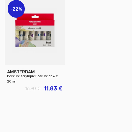
22%
AMSTERDAM
Peinture acrylique Pearl lot de 6 x
20 ml
11.83 €
16.90 €