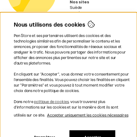
Nos sites
Suède
Norvège
Danemark
Nous utilisons des cookies
Finlande
Allemagne
Irlande
Pen Store et ses partenaires utilisent des cookies et des
Pays-Bas
technologies similaires afin de personnaliser le contenu et les
Royaume-Uni
annonces, proposer des fonctionnalités de réseaux sociaux et
UE
analyser le trafic. Nous pouvons partager des informations pour
afficher des annonces plus pertinentes sur notre site et sur
* Des
conditions de livraison
d’autres plateformes.
spécifiques s’appliquent aux produits
En cliquant sur ”Accepter”, vous donnez votre consentement pour
volumineux.
l’ensemble des finalités. Vous pouvez choisir les finalités en cliquant
sur ”Paramètres” et vous pouvez à tout moment modifier votre
Les modes de paiement
choix dans notre politique de cookies.
Dans notre
politique de cookies
, vous trouverez plus
d’informations sur les cookies et sur la manière dont ils sont
utilisés sur ce site.
Accepter uniquement les cookies nécessaires
Livraison rapide et gratuite à partir de 95 €