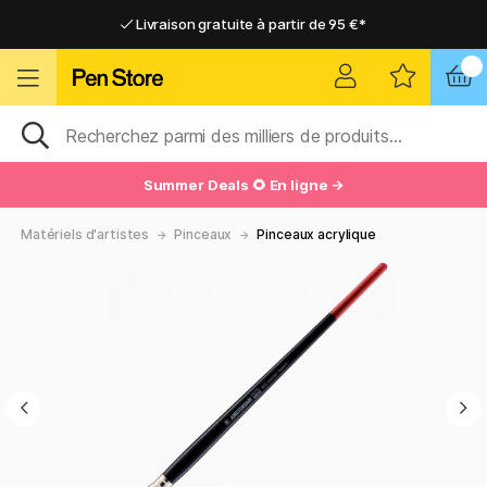
Livraison gratuite à partir de 95 €*
Livraison gratuite à partir de 95 €*
Livraison domicile ou point relais
Livraison domicile ou point relais
Summer Deals 🌻 En ligne →
Matériels d'artistes
Pinceaux
Pinceaux acrylique