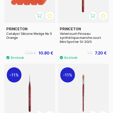
PRINCETON
PRINCETON
Catalyst Silicone Wedge No 5
Velvetouch Pinceau
Orange
synthétique manche court
Mini Spotter St 20/0
10.80 €
7.20 €
13.50 €
9 €
11%
11%