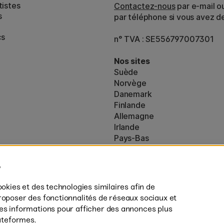
tistes
Contactez-nous
par e-mail o
s
par téléphone si vous avez d
cs
n° TVA : SE556797007301
Nos sites
Suède
Norvège
Danemark
Finlande
Allemagne
Irlande
Pays-Bas
Royaume-Uni
ton
UE
es (160)
* Des
conditions de livraison
spécif
ookies et des technologies similaires afin de
s’appliquent aux produits volumine
roposer des fonctionnalités de réseaux sociaux et
des informations pour afficher des annonces plus
lateformes.