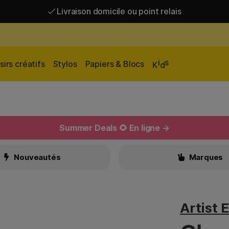
Livraison domicile ou point relais
Livraison gratuite à partir de 95 €*
Livraison domicile ou point relais
i
s
sirs créatifs
Stylos
Papiers & Blocs
K
d
Summer Deals 🌻 En ligne →
Nouveautés
Marques
Artist 