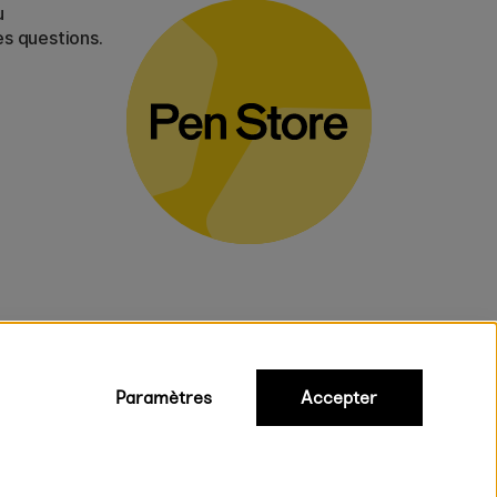
u
es questions.
Paramètres
Accepter
iques
ux.