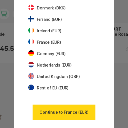
Denmark (DKK)
Finland (EUR)
COLART
COLART
Ireland (EUR)
ble
Varde Chevalet de table
Monte Rosa
France (EUR)
46.80 €
45.50 €
58.50 €
Germany (EUR)
Netherlands (EUR)
United Kingdom (GBP)
Rest of EU (EUR)
Continue to France (EUR)