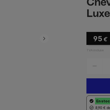
Chev
Lux
95
€
TVA incluse
8,90 € d