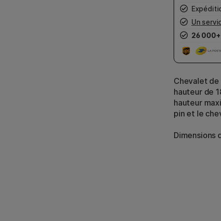
Expéditio
Un servic
26 000+
Chevalet de s
hauteur de 18
hauteur maxi
pin et le che
Dimensions d