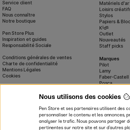
Service client
Matériels d'ar
FAQ
Loisirs créatif
Nous connaître
Stylos
Notre boutique
Papiers & Blo
i
s
K
d
Pen Store Plus
Outlet
Inspiration et guides
Nouveautés
Responsabilité Sociale
Staff picks
Conditions générales de ventes
Marques
Charte de confidentialité
Pilot
Mentions Légales
Lamy
Cookies
Faber-Castell
Posca
Winsor & New
Afficher tout
Nous utilisons des cookies
Pen Store et ses partenaires utilisent des c
personnaliser le contenu et les annonces, p
analyser le trafic. Nous pouvons partager 
pertinentes sur notre site et sur d’autres p