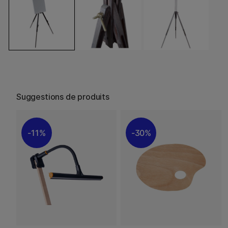
Suggestions de produits
11%
30%