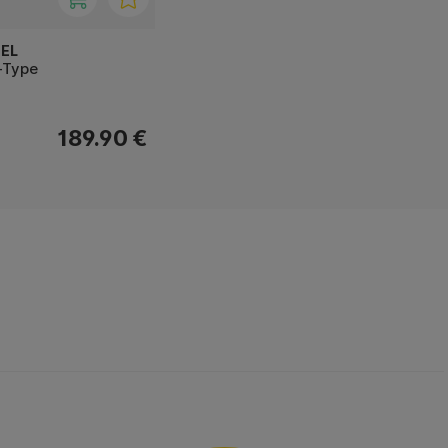
SEL
-Type
189.90 €