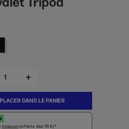
alet Tripod
e
PLACER DANS LE PANIER
e
livraison
(offerte dès 95 €)*