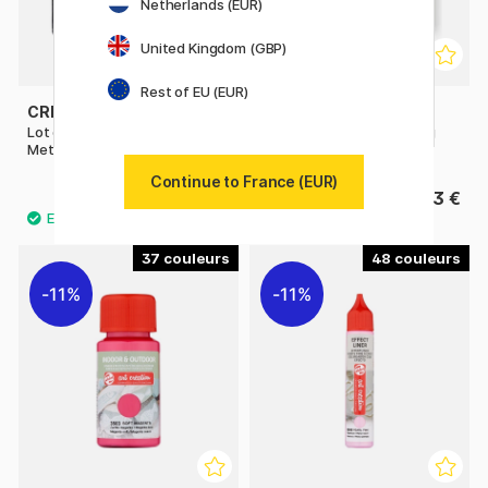
Netherlands (EUR)
United Kingdom (GBP)
Rest of EU (EUR)
CREATIV COMPANY
STAEDTLER
Lot de 4 tampons Encreurs
FIMO Kids Oven-hardening
Metallic
Modelling Clay 42 g
Continue to France (EUR)
4.80 €
3 €
6 €
37
48
11%
11%