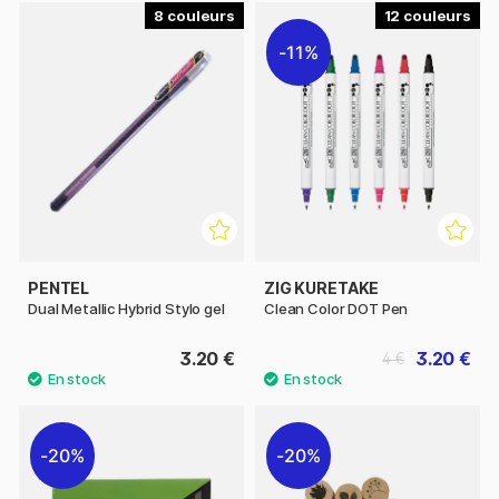
8
12
11%
PENTEL
ZIG KURETAKE
Dual Metallic Hybrid Stylo gel
Clean Color DOT Pen
3.20 €
3.20 €
4 €
20%
20%