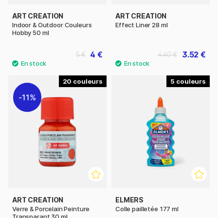
ART CREATION
ART CREATION
Indoor & Outdoor Couleurs
Effect Liner 28 ml
Hobby 50 ml
4 €
3.52 €
5 €
4.40 €
20
5
11%
ART CREATION
ELMERS
Verre & Porcelain Peinture
Colle pailletée 177 ml
Transparant 30 ml