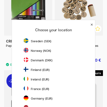
Choose your location
CREATIV COMPANY
CREATIV COMPANY
Sweden (SEK)
Papier coloré basic A4 180 g
Deco Art Trousse d'étampes
Fleurs & feuilles
Norway (NOK)
4.80 €
10.80 €
6 €
13.50 €
Denmark (DKK)
Finland (EUR)
23
Ireland (EUR)
20%
France (EUR)
Germany (EUR)