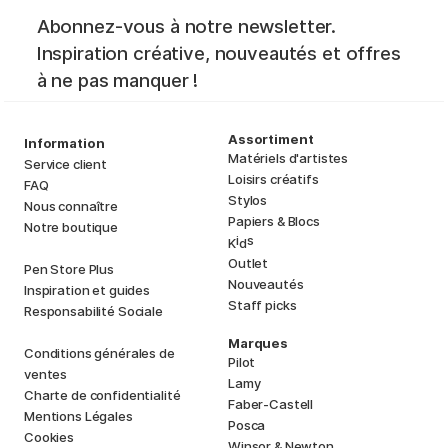
Abonnez-vous à notre newsletter.
Inspiration créative, nouveautés et offres
à ne pas manquer !
Assortiment
Information
Matériels d'artistes
Service client
Loisirs créatifs
FAQ
Stylos
Nous connaître
Papiers & Blocs
Notre boutique
i
s
K
d
Outlet
Pen Store Plus
Nouveautés
Inspiration et guides
Staff picks
Responsabilité Sociale
Marques
Conditions générales de
Pilot
ventes
Lamy
Charte de confidentialité
Faber-Castell
Mentions Légales
Posca
Cookies
Winsor & Newton