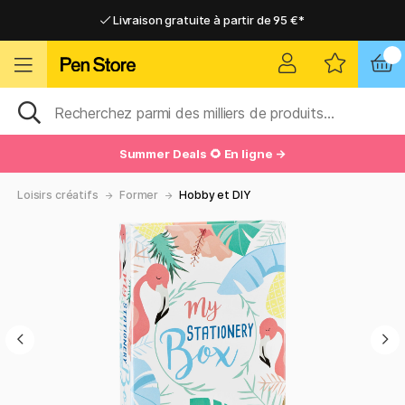
Livraison gratuite à partir de 95 €*
Livraison gratuite à partir de 95 €*
Livraison domicile ou point relais
Livraison domicile ou point relais
Summer Deals 🌻 En ligne →
Loisirs créatifs
Former
Hobby et DIY