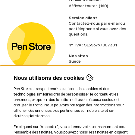
Afficher toutes (160)
Service client
Contactez-nous
par e-mail ou
par téléphone si vous avez des
questions.
n° TVA : SE556797007301
Nos sites
Suède
Norvège
Danemark
Nous utilisons des cookies
Finlande
Allemagne
Irlande
Pen Store et ses partenaires utilisent des cookies et des
Pays-Bas
technologies similaires afin de personnaliser le contenu et les
Royaume-Uni
annonces, proposer des fonctionnalités de réseaux sociaux et
UE
analyser le trafic. Nous pouvons partager des informations pour
afficher des annonces plus pertinentes sur notre site et sur
d’autres plateformes.
* Des
conditions de livraison
spécifiques s’appliquent aux produits
En cliquant sur ”Accepter”, vous donnez votre consentement pour
volumineux.
l’ensemble des finalités. Vous pouvez choisir les finalités en cliquant