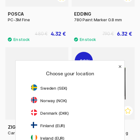
POSCA
EDDING
PC-3M Fine
780 Paint Marker 0.8 mm
4.32 €
6.32 €
4.80 €
7.90 €
20%
Choose your location
Sweden (SEK)
Norway (NOK)
Denmark (DKK)
Finland (EUR)
ZIG KURETAKE
CREATIV COMPANY
Cartoonist Ink 30 ml White
Papier coloré basic A4 180 g
Ireland (EUR)