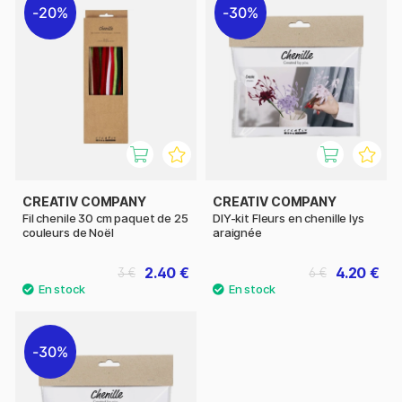
20%
30%
CREATIV COMPANY
CREATIV COMPANY
Fil chenile 30 cm paquet de 25
DIY-kit Fleurs en chenille lys
couleurs de Noël
araignée
2.40 €
4.20 €
3 €
6 €
30%