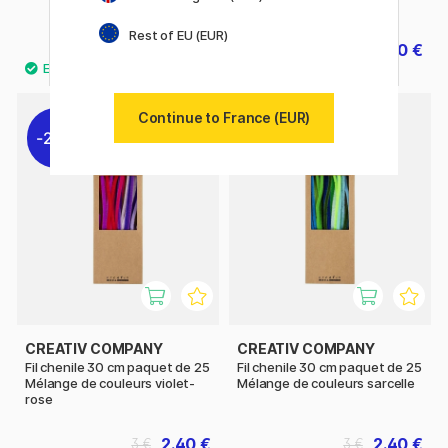
Couleurs pastel
Rest of EU (EUR)
3.22 €
2.40 €
4.60 €
3 €
Continue to France (EUR)
20%
20%
CREATIV COMPANY
CREATIV COMPANY
Fil chenile 30 cm paquet de 25
Fil chenile 30 cm paquet de 25
Mélange de couleurs violet-
Mélange de couleurs sarcelle
rose
2.40 €
2.40 €
3 €
3 €