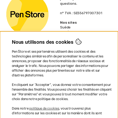
questions.
n° TVA : SE556797007301
Nos sites
Suède
Norvège
Danemark
Nous utilisons des cookies
Finlande
Allemagne
Irlande
Pen Store et ses partenaires utilisent des cookies et des
Pays-Bas
technologies similaires afin de personnaliser le contenu et les
Royaume-Uni
annonces, proposer des fonctionnalités de réseaux sociaux et
UE
analyser le trafic. Nous pouvons partager des informations pour
afficher des annonces plus pertinentes sur notre site et sur
* Des
conditions de livraison
d’autres plateformes.
spécifiques s’appliquent aux produits
En cliquant sur ”Accepter”, vous donnez votre consentement pour
volumineux.
l’ensemble des finalités. Vous pouvez choisir les finalités en cliquant
sur ”Paramètres” et vous pouvez à tout moment modifier votre
Les modes de paiement
choix dans notre politique de cookies.
Dans notre
politique de cookies
, vous trouverez plus
d’informations sur les cookies et sur la manière dont ils sont