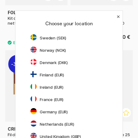
FOLIA
FOLIA
Kit de bricolage Pipes
Kit de bricolage Pipes
Choose your location
nettoyeurs Licorne lot de 10
nettoyeurs Safari lot de 10
1.90 €
1.90 €
Sweden (SEK)
Norway (NOK)
8
Denmark (DKK)
30%
20%
Finland (EUR)
Ireland (EUR)
France (EUR)
Germany (EUR)
Netherlands (EUR)
CREATIV COMPANY
CREATIV COMPANY
Fil chenile 30 cm paquet de 50
Fil chenile 30 cm paquet de 25
United Kingdom (GBP)