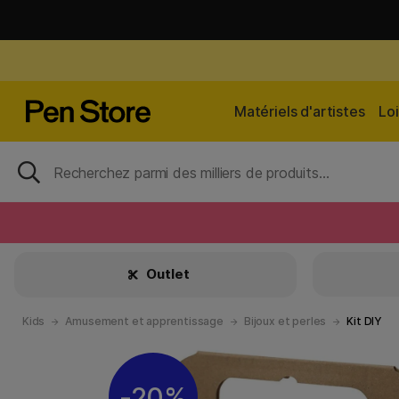
Matériels d'artistes
Loi
Outlet
Kids
Amusement et apprentissage
Bijoux et perles
Kit DIY
20%