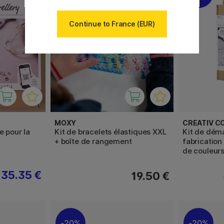
Continue to France (EUR)
MOXY
CREATIV C
e pour la
Kit de bracelets élastiques XXL
Kit de déma
+ boîte de rangement
fabrication
de couleur
35.35 €
19.50 €
20%
20%