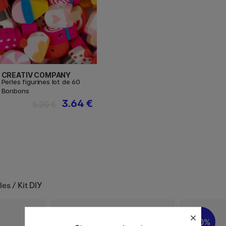
CREATIV COMPANY
Perles figurines lot de 60
Bonbons
3.64 €
5.20 €
es / Kit DIY
30%
30%