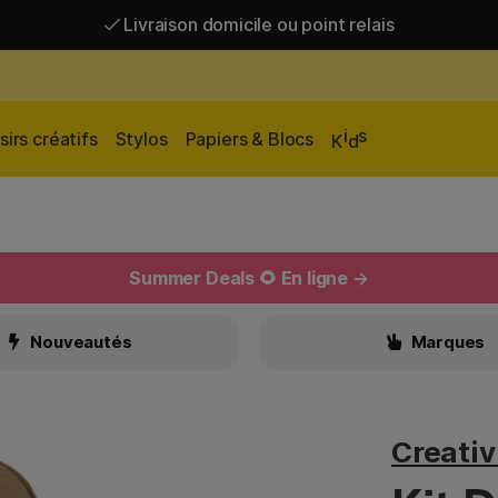
Livraison domicile ou point relais
Livraison gratuite à partir de 95 €*
Livraison domicile ou point relais
i
s
sirs créatifs
Stylos
Papiers & Blocs
K
d
Summer Deals 🌻 En ligne →
Nouveautés
Marques
Creati