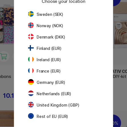
Choose your location
Sweden (SEK)
Norway (NOK)
Denmark (DKK)
Finland (EUR)
Ireland (EUR)
France (EUR)
CREATIV COMPANY
CREATIV C
onbons
Mini DIY-kit Bijoux Aventurine
Mini DIY-ki
Germany (EUR)
Netherlands (EUR)
10.15 €
12.25 €
€
17.50 €
United Kingdom (GBP)
Rest of EU (EUR)
20%