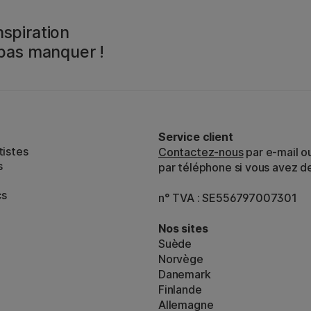
spiration
 pas manquer !
Service client
tistes
Contactez-nous
par e-mail o
s
par téléphone si vous avez d
cs
n° TVA : SE556797007301
Nos sites
Suède
Norvège
Danemark
Finlande
Allemagne