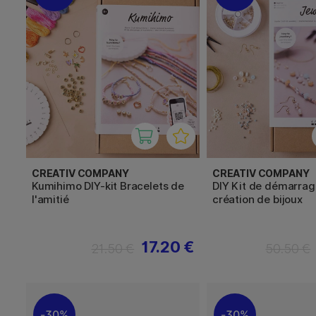
CREATIV COMPANY
CREATIV COMPANY
Kumihimo DIY-kit Bracelets de
DIY Kit de démarrag
l'amitié
création de bijoux
17.20 €
21.50 €
50.50 €
30%
30%