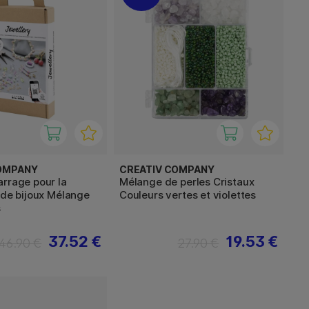
OMPANY
CREATIV COMPANY
rrage pour la
Mélange de perles Cristaux
 de bijoux Mélange
Couleurs vertes et violettes
s
37.52 €
19.53 €
46.90 €
27.90 €