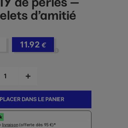
DIY de perles –
elets d’amitié
11.92
€
PLACER DANS LE PANIER
e
livraison
(offerte dès 95 €)*