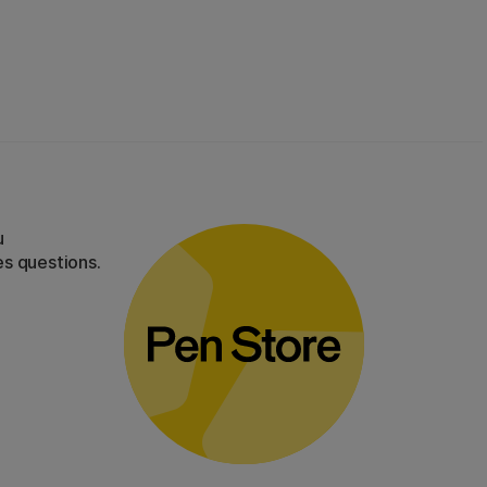
u
es questions.