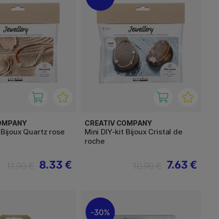
OMPANY
CREATIV COMPANY
t Bijoux Quartz rose
Mini DIY-kit Bijoux Cristal de
roche
8.33 €
7.63 €
11.90 €
10.90 €
30%