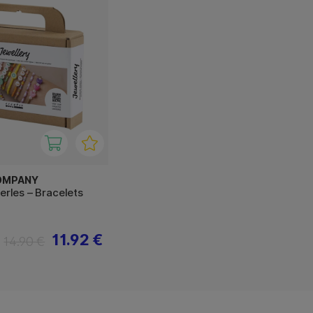
OMPANY
perles – Bracelets
11.92 €
14.90 €