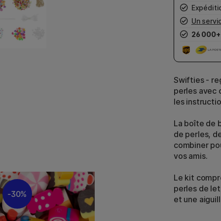
Expéditio
Un servic
26 000+
Swifties - re
perles avec c
les instructi
La boîte de 
de perles, d
combiner pou
vos amis.
Le kit compr
perles de let
30%
et une aiguill