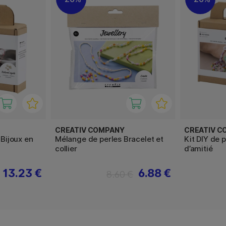
CREATIV COMPANY
CREATIV C
 Bijoux en
Mélange de perles Bracelet et
Kit DIY de 
collier
d’amitié
13.23 €
6.88 €
8.60 €