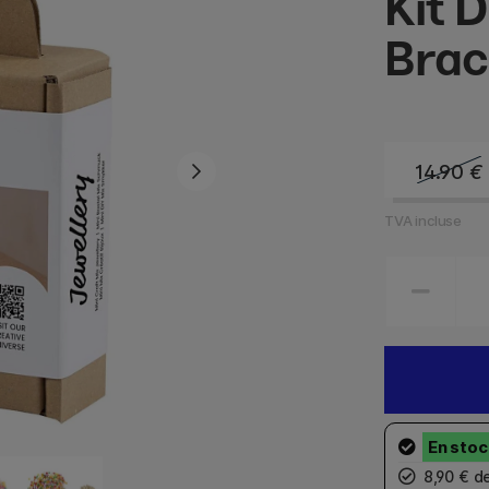
Kit 
Brac
14.90
€
TVA incluse
8,90 € d