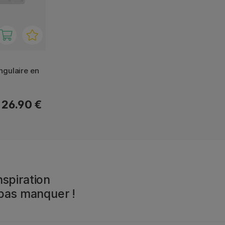
angulaire en
m
26.90 €
spiration
 pas manquer !