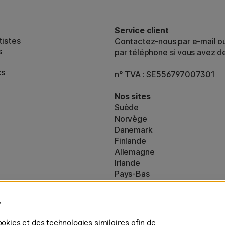
Service client
tistes
Contactez-nous
par e-mail o
s
par téléphone si vous avez d
cs
n° TVA : SE556797007301
Nos sites
Suède
Norvège
Danemark
Finlande
Allemagne
Irlande
Pays-Bas
Royaume-Uni
ton
UE
es (160)
* Des
conditions de livraison
spécif
ookies et des technologies similaires afin de