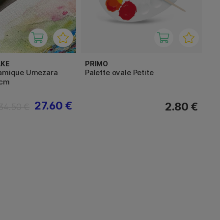
AKE
PRIMO
ramique Umezara
Palette ovale Petite
5cm
27.60 €
2.80 €
34.50 €