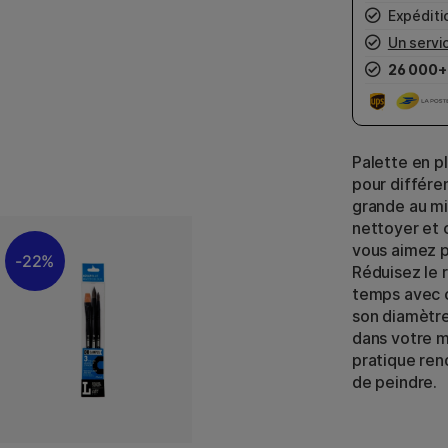
Expéditio
Un servic
26 000+
Palette en p
pour différe
grande au mil
nettoyer et 
vous aimez pl
22%
Réduisez le 
temps avec c
son diamètre
dans votre ma
pratique ren
de peindre.