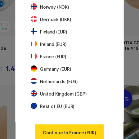
Norway (NOK)
Denmark (DKK)
Finland (EUR)
WINSOR & NEWTON
CREATIV C
Ireland (EUR)
nde
Palettes jetables 29 x 20 cm 50
Palette Art
feuilles
France (EUR)
1.40 €
16.90 €
€
Germany (EUR)
Netherlands (EUR)
United Kingdom (GBP)
11%
Rest of EU (EUR)
Continue to France (EUR)