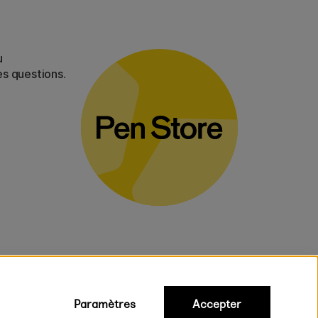
u
es questions.
Paramètres
Accepter
iques