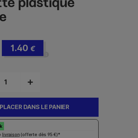
tte plastique
e
1.40
€
PLACER DANS LE PANIER
e
livraison
(offerte dès 95 €)*