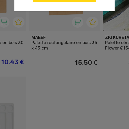
MABEF
ZIG KURET
e en bois 30
Palette rectangulaire en bois 35
Palette cé
x 45 cm
Flower Ø1
10.43 €
15.50 €