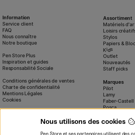
Information
Assortiment
Service client
Matériels d'ar
FAQ
Loisirs créatif
Nous connaître
Stylos
Notre boutique
Papiers & Blo
i
s
K
d
Pen Store Plus
Outlet
Inspiration et guides
Nouveautés
Responsabilité Sociale
Staff picks
Conditions générales de ventes
Marques
Charte de confidentialité
Pilot
Mentions Légales
Lamy
Cookies
Faber-Castell
Posca
Winsor & New
Afficher tout
Nous utilisons des cookies
Pen Store et ses partenaires utilisent des c