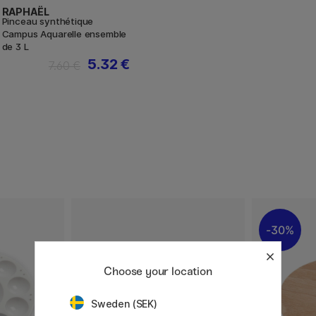
RAPHAËL
Pinceau synthétique
Campus Aquarelle ensemble
de 3 L
5.32 €
7.60 €
30%
Choose your location
Sweden (SEK)