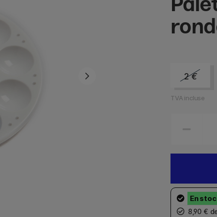
Pale
rond
2
€
TVA incluse
8,90 € d