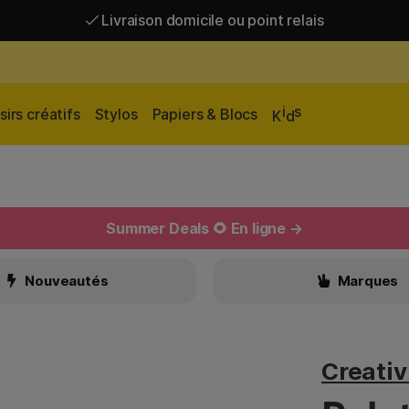
Livraison domicile ou point relais
Livraison gratuite à partir de 95 €*
Livraison domicile ou point relais
i
s
sirs créatifs
Stylos
Papiers & Blocs
K
d
Summer Deals 🌻 En ligne →
Nouveautés
Marques
Creati