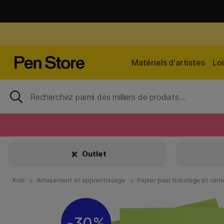
Matériels d'artistes
Loi
Outlet
Kids
Amusement et apprentissage
Papier pour bricolage et carn
30%