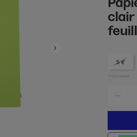
Papi
clai
feuil
5
€
TVA incluse