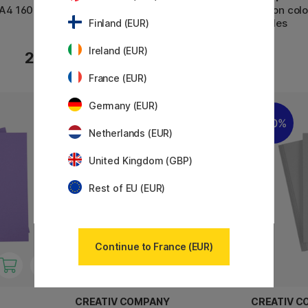
 A4 160 g
Papier coloré Noël A5 180 g
Carton col
feuilles
Finland (EUR)
Ireland (EUR)
4.20 €
29 €
6 €
France (EUR)
Germany (EUR)
20%
20%
Netherlands (EUR)
United Kingdom (GBP)
Rest of EU (EUR)
Continue to France (EUR)
CREATIV COMPANY
CREATIV C