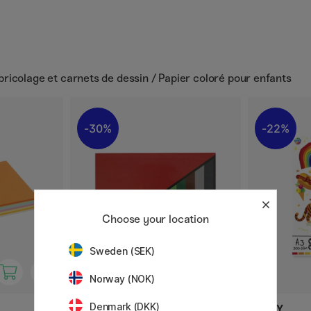
ricolage et carnets de dessin / Papier coloré pour enfants
30%
22%
Choose your location
Sweden (SEK)
Norway (NOK)
Denmark (DKK)
CREATIV COMPANY
MOXY