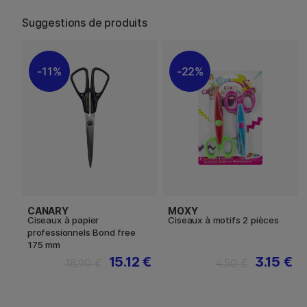
Suggestions de produits
11%
22%
CANARY
MOXY
Ciseaux à papier
Ciseaux à motifs 2 pièces
professionnels Bond free
175 mm
15.12 €
3.15 €
18.90 €
4.50 €