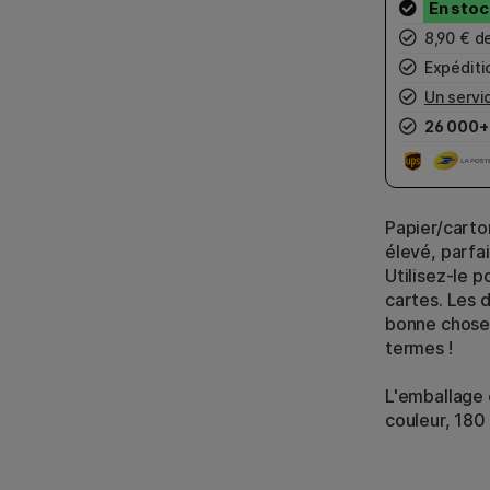
8,90 € d
Expéditio
Un servic
26 000+
Papier/carto
élevé, parfai
Utilisez-le 
cartes. Les 
bonne chose 
termes !
L'emballage 
couleur, 180