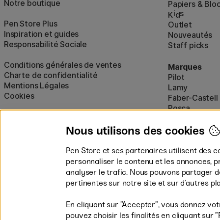
Notre boutique
Papiers & Blo
i
s
K
d
Pen Store Plus
Outlet
Inspiration et guides
Nouveautés
Responsabilité Sociale
Staff picks
Conditions générales de ventes
Marques
Charte de confidentialité
Pilot
Mentions Légales
Lamy
Cookies
Faber-Castell
Posca
Winsor & New
Afficher tout
Nous utilisons des cookies
Pen Store et ses partenaires utilisent des c
personnaliser le contenu et les annonces, p
analyser le trafic. Nous pouvons partager 
pertinentes sur notre site et sur d’autres p
En cliquant sur ”Accepter”, vous donnez vot
pouvez choisir les finalités en cliquant su
Les modes de paiement