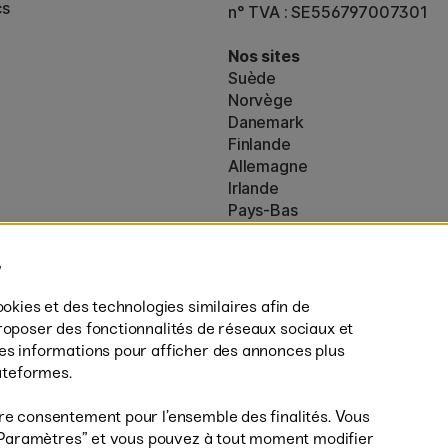
cs
n° TVA : SE556797007301
Nos sites
Suède
Norvège
Danemark
Finlande
Allemagne
Irlande
Pays-Bas
Royaume-Uni
ton
UE
es (160)
* Des
conditions de livraison
spécif
ookies et des technologies similaires afin de
s’appliquent aux produits volumine
roposer des fonctionnalités de réseaux sociaux et
des informations pour afficher des annonces plus
lateformes.
re consentement pour l’ensemble des finalités. Vous
r ”Paramètres” et vous pouvez à tout moment modifier
Livrais