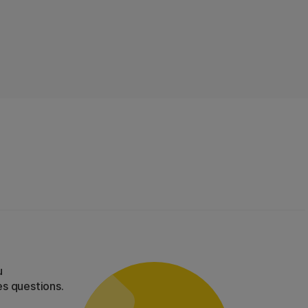
u
es questions.