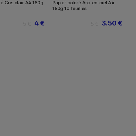
ré Gris clair A4 180g
Papier coloré Arc-en-ciel A4
180g 10 feuilles
4 €
3.50 €
5 €
5 €