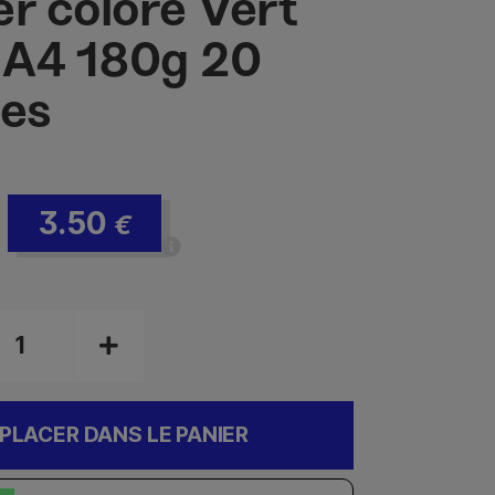
er coloré Vert
r A4 180g 20
les
3.50
€
PLACER DANS LE PANIER