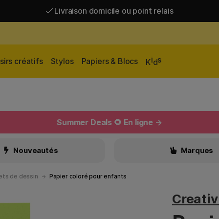
Livraison domicile ou point relais
Livraison gratuite à partir de 95 €*
Livraison domicile ou point relais
i
s
sirs créatifs
Stylos
Papiers & Blocs
K
d
Summer Deals 🌻 En ligne →
Nouveautés
Marques
ets de dessin
Papier coloré pour enfants
Creati