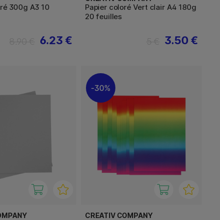
oré 300g A3 10
Papier coloré Vert clair A4 180g
20 feuilles
6.23 €
3.50 €
8.90 €
5 €
30%
OMPANY
CREATIV COMPANY