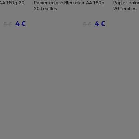
 A4 180g 20
Papier coloré Bleu clair A4 180g
Papier colo
20 feuilles
20 feuilles
4 €
4 €
5 €
5 €