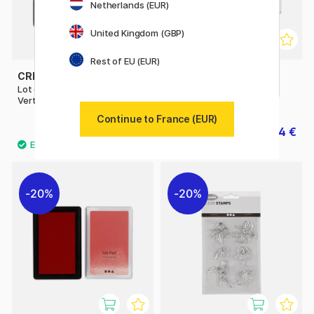
Netherlands (EUR)
United Kingdom (GBP)
Rest of EU (EUR)
CREATIV COMPANY
CREATIV COMPANY
Lot de 4 tampons Encreurs
Tampon encreur Argent
Vert et vert clair
Continue to France (EUR)
4.20 €
4 €
6 €
5 €
20%
20%