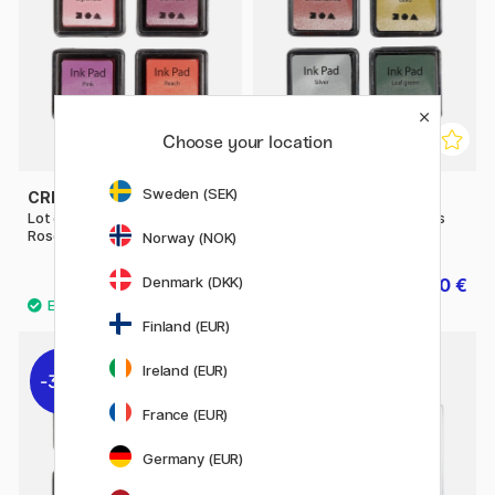
Choose your location
Sweden (SEK)
CREATIV COMPANY
CREATIV COMPANY
Lot de 4 tampons Encreurs
Lot de 4 tampons Encreurs
Rose & Rouge
Metallic
Norway (NOK)
Denmark (DKK)
4.80 €
4.80 €
6 €
6 €
Finland (EUR)
Ireland (EUR)
30%
20%
France (EUR)
Germany (EUR)