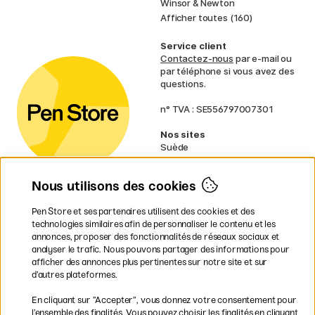
Winsor & Newton
Afficher toutes (160)
Service client
Contactez-nous
par e-mail ou
par téléphone si vous avez des
questions.
n° TVA : SE556797007301
Nos sites
Suède
Norvège
Danemark
Nous utilisons des cookies
Finlande
Allemagne
Irlande
Pen Store et ses partenaires utilisent des cookies et des
Pays-Bas
technologies similaires afin de personnaliser le contenu et les
Royaume-Uni
annonces, proposer des fonctionnalités de réseaux sociaux et
UE
analyser le trafic. Nous pouvons partager des informations pour
afficher des annonces plus pertinentes sur notre site et sur
d’autres plateformes.
* Des
conditions de livraison
spécifiques s’appliquent aux produits
En cliquant sur ”Accepter”, vous donnez votre consentement pour
volumineux.
l’ensemble des finalités. Vous pouvez choisir les finalités en cliquant