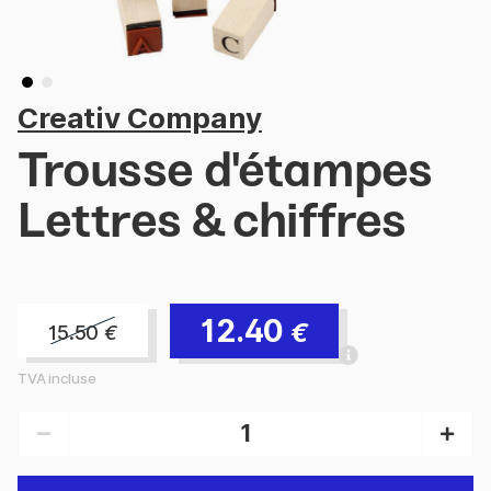
Creativ Company
Trousse d'étampes
Lettres & chiffres
12.40
€
15.50
€
TVA incluse