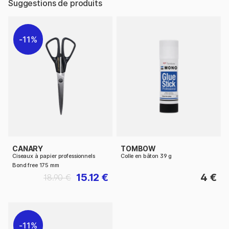
Suggestions de produits
11%
CANARY
TOMBOW
Ciseaux à papier professionnels
Colle en bâton 39 g
Bond free 175 mm
15.12 €
4 €
18.90 €
11%