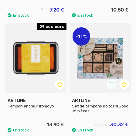
7.20 €
10.50 €
9 €
29
11%
ARTLINE
ARTLINE
Tampon encreur Iromoyo
Set de tampons Iroitoshi Soso
15 pièces
13.90 €
30.32 €
37.90 €