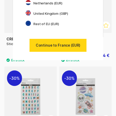
Netherlands (EUR)
United Kingdom (GBP)
Rest of EU (EUR)
CREATIV COMPANY
CREATIV COMPANY
Stickers Dino 1 filles
Stickers Glaces 1 filles
Continue to France (EUR)
1.40 €
1.54 €
2 €
2.20 €
30%
30%