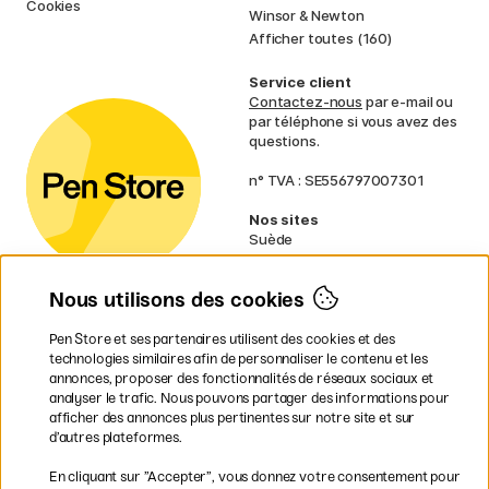
Cookies
Winsor & Newton
Afficher toutes (160)
Service client
Contactez-nous
par e-mail ou
par téléphone si vous avez des
questions.
n° TVA : SE556797007301
Nos sites
Suède
Norvège
Danemark
Nous utilisons des cookies
Finlande
Allemagne
Irlande
Pen Store et ses partenaires utilisent des cookies et des
Pays-Bas
technologies similaires afin de personnaliser le contenu et les
Royaume-Uni
annonces, proposer des fonctionnalités de réseaux sociaux et
UE
analyser le trafic. Nous pouvons partager des informations pour
afficher des annonces plus pertinentes sur notre site et sur
d’autres plateformes.
* Des
conditions de livraison
spécifiques s’appliquent aux produits
En cliquant sur ”Accepter”, vous donnez votre consentement pour
volumineux.