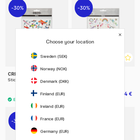
30%
30%
Choose your location
Sweden (SEK)
Norway (NOK)
CREATIV COMPANY
CREATIV COMPANY
Stickers Avion 1 filles
Stickers Unicorns 1 filles
Denmark (DKK)
1.54 €
1.54 €
2.20 €
2.20 €
Finland (EUR)
Ireland (EUR)
France (EUR)
30%
30%
Germany (EUR)