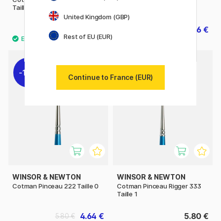
Taille 10
0000
United Kingdom (GBP)
10.80 €
3.36 €
13.50 €
4.20 €
Rest of EU (EUR)
11%
Continue to France (EUR)
WINSOR & NEWTON
WINSOR & NEWTON
Cotman Pinceau 222 Taille 0
Cotman Pinceau Rigger 333
Taille 1
4.64 €
5.80 €
5.80 €