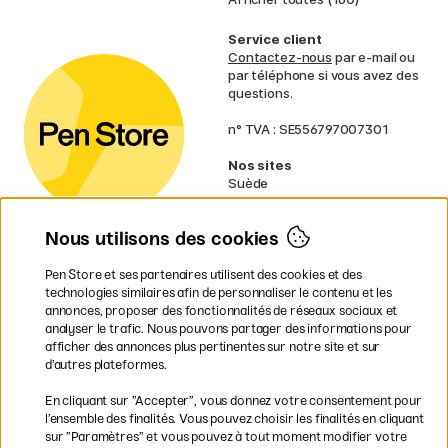
Service client
Contactez-nous
par e-mail ou
par téléphone si vous avez des
questions.
n° TVA : SE556797007301
Nos sites
Suède
Norvège
Danemark
Nous utilisons des cookies
Finlande
Allemagne
Irlande
Pen Store et ses partenaires utilisent des cookies et des
Pays-Bas
technologies similaires afin de personnaliser le contenu et les
Royaume-Uni
annonces, proposer des fonctionnalités de réseaux sociaux et
UE
analyser le trafic. Nous pouvons partager des informations pour
afficher des annonces plus pertinentes sur notre site et sur
d’autres plateformes.
* Des
conditions de livraison
spécifiques s’appliquent aux produits
En cliquant sur ”Accepter”, vous donnez votre consentement pour
volumineux.
l’ensemble des finalités. Vous pouvez choisir les finalités en cliquant
sur ”Paramètres” et vous pouvez à tout moment modifier votre