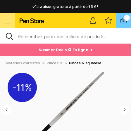
Livraison gratuite à partir de 95 €*
Livraison gratuite à partir de 95 €*
Livraison domicile ou point relais
Livraison domicile ou point relais
Summer Deals 🌻 En ligne →
Matériels d'artistes
Pinceaux
Pinceaux aquarelle
11%