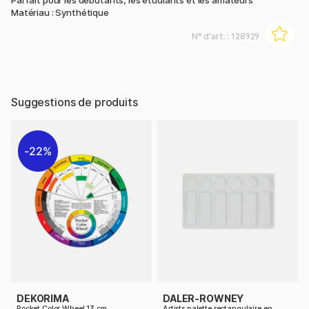
Parfait pour les débutants, les étudiants et les amateurs
Matériau : Synthétique
N° d'art. :
128929
Suggestions de produits
22%
DEKORIMA
DALER-ROWNEY
Pocket Color Wheel 13 cm
Artists palette rectangulaire en