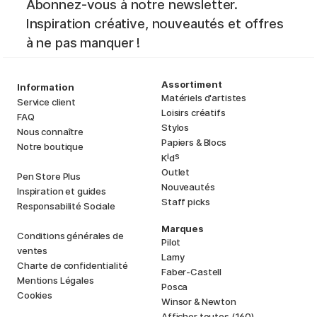
Abonnez-vous à notre newsletter.
Inspiration créative, nouveautés et offres
à ne pas manquer !
Assortiment
Information
Matériels d'artistes
Service client
Loisirs créatifs
FAQ
Stylos
Nous connaître
Papiers & Blocs
Notre boutique
i
s
K
d
Outlet
Pen Store Plus
Nouveautés
Inspiration et guides
Staff picks
Responsabilité Sociale
Marques
Conditions générales de
Pilot
ventes
Lamy
Charte de confidentialité
Faber-Castell
Mentions Légales
Posca
Cookies
Winsor & Newton
Afficher toutes (160)