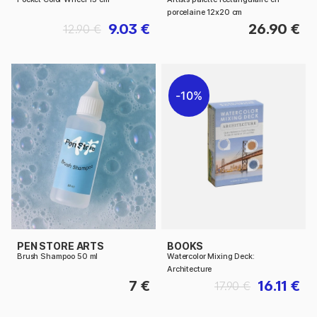
porcelaine 12x20 cm
9.03 €
26.90 €
12.90 €
10%
PEN STORE ARTS
BOOKS
Brush Shampoo 50 ml
Watercolor Mixing Deck:
Architecture
7 €
16.11 €
17.90 €