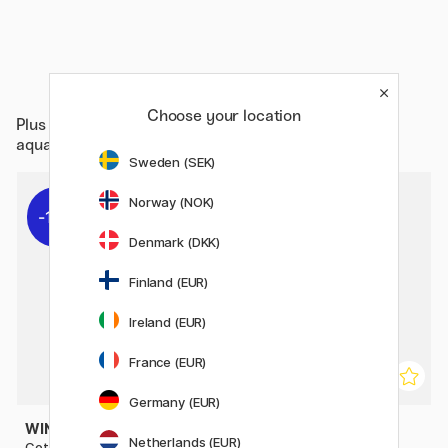
Choose your location
Plus de
Matériels d'artistes / Pinceaux / Pinceaux
aquarelle
Sweden (SEK)
Norway (NOK)
11%
11%
Denmark (DKK)
Finland (EUR)
Ireland (EUR)
France (EUR)
Germany (EUR)
WINSOR & NEWTON
WINSOR & NEWTON
Netherlands (EUR)
Cotman Pinceau rond 111
Cotman Pinceau 111 Taille