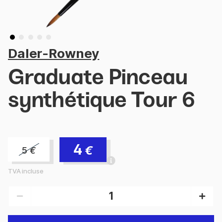
Daler-Rowney
Graduate Pinceau
synthétique Tour 6
4
€
5
€
TVA incluse