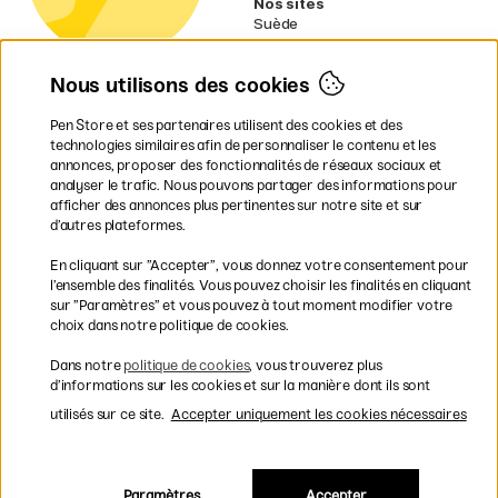
Nos sites
Suède
Norvège
Danemark
Nous utilisons des cookies
Finlande
Allemagne
Irlande
Pen Store et ses partenaires utilisent des cookies et des
Pays-Bas
technologies similaires afin de personnaliser le contenu et les
Royaume-Uni
annonces, proposer des fonctionnalités de réseaux sociaux et
UE
analyser le trafic. Nous pouvons partager des informations pour
afficher des annonces plus pertinentes sur notre site et sur
d’autres plateformes.
* Des
conditions de livraison
spécifiques s’appliquent aux produits
En cliquant sur ”Accepter”, vous donnez votre consentement pour
volumineux.
l’ensemble des finalités. Vous pouvez choisir les finalités en cliquant
sur ”Paramètres” et vous pouvez à tout moment modifier votre
Les modes de paiement
choix dans notre politique de cookies.
Dans notre
politique de cookies
, vous trouverez plus
d’informations sur les cookies et sur la manière dont ils sont
utilisés sur ce site.
Accepter uniquement les cookies nécessaires
Livraison rapide et gratuite à partir de 95 €
Paramètres
Accepter