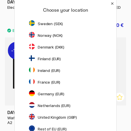
DAYLIGHT
DAYLIGHT
Electra Table Lamp
Wafer 1 Table lumineuse LED
Choose your location
A4
Sweden (SEK)
111.92 €
39.60 €
139.90 €
49.50 €
Norway (NOK)
Denmark (DKK)
11%
30%
Finland (EUR)
Ireland (EUR)
France (EUR)
Germany (EUR)
Netherlands (EUR)
DAYLIGHT
HÜBSCH
United Kingdom (GBP)
Wafer 3 Table lumineuse LED
BringMe Lampe de table
A2
portable Noir
Rest of EU (EUR)