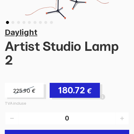
Daylight
Artist Studio Lamp
2
180.72
€
225.90
€
TVA incluse