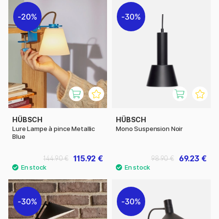
20%
30%
HÜBSCH
HÜBSCH
Lure Lampe à pince Metallic
Mono Suspension Noir
Blue
115.92 €
69.23 €
144.90 €
98.90 €
30%
30%