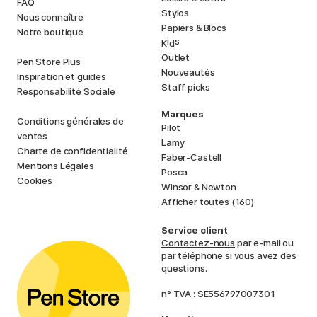
FAQ
Stylos
Nous connaître
Papiers & Blocs
Notre boutique
i
s
K
d
Outlet
Pen Store Plus
Nouveautés
Inspiration et guides
Staff picks
Responsabilité Sociale
Marques
Conditions générales de
Pilot
ventes
Lamy
Charte de confidentialité
Faber-Castell
Mentions Légales
Posca
Cookies
Winsor & Newton
Afficher toutes (160)
Service client
Contactez-nous
par e-mail ou
par téléphone si vous avez des
questions.
n° TVA : SE556797007301