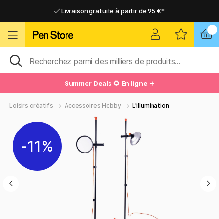
Livraison gratuite à partir de 95 €*
Livraison gratuite à partir de 95 €*
Livraison domicile ou point relais
Livraison domicile ou point relais
Summer Deals 🌻 En ligne →
Loisirs créatifs
Accessoires Hobby
L'illumination
11%