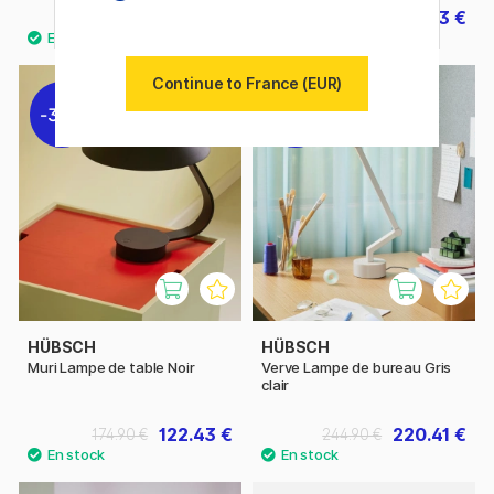
116.72 €
139.93 €
145.90 €
199.90 €
Continue to France (EUR)
30%
10%
HÜBSCH
HÜBSCH
Muri Lampe de table Noir
Verve Lampe de bureau Gris
clair
122.43 €
220.41 €
174.90 €
244.90 €