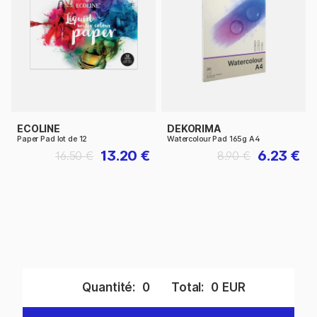
ECOLINE
DEKORIMA
Paper Pad lot de 12
Watercolour Pad 165g A4
13.20 €
6.23 €
16.50 €
8.90 €
Quantité:
0
Total:
0
EUR