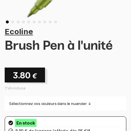
Ecoline
Brush Pen à l'unité
3.80
€
TVA incluse
Sélectionnez vos couleurs dans le nuancier ↓
8,90 € de
livraison
(offerte dès 95 €)*