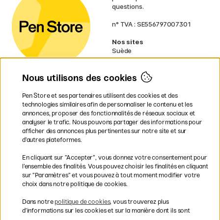
questions.
n° TVA : SE556797007301
Nos sites
Suède
Norvège
Danemark
Nous utilisons des cookies
Finlande
Allemagne
Irlande
Pen Store et ses partenaires utilisent des cookies et des
Pays-Bas
technologies similaires afin de personnaliser le contenu et les
Royaume-Uni
annonces, proposer des fonctionnalités de réseaux sociaux et
UE
analyser le trafic. Nous pouvons partager des informations pour
afficher des annonces plus pertinentes sur notre site et sur
d’autres plateformes.
* Des
conditions de livraison
spécifiques s’appliquent aux produits
En cliquant sur ”Accepter”, vous donnez votre consentement pour
volumineux.
l’ensemble des finalités. Vous pouvez choisir les finalités en cliquant
sur ”Paramètres” et vous pouvez à tout moment modifier votre
Les modes de paiement
choix dans notre politique de cookies.
Dans notre
politique de cookies
, vous trouverez plus
d’informations sur les cookies et sur la manière dont ils sont