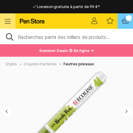
Livraison gratuite à partir de 95 €*
Livraison gratuite à partir de 95 €*
Livraison domicile ou point relais
Livraison domicile ou point relais
Summer Deals 🌻 En ligne →
Stylos
Crayons d'artistes
Feutres pinceaux