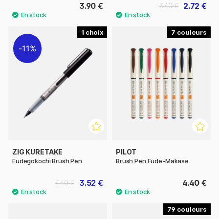
3.90 €
2.72 €
3.40 €
1
7
11%
ZIG KURETAKE
PILOT
Fudegokochi Brush Pen
Brush Pen Fude-Makase
3.52 €
4.40 €
4.40 €
79