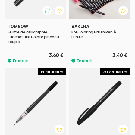
TOMBOW
SAKURA
Feutre de calligraphie
Koi Coloring Brush Pen à
Fudenosuke Pointe pinceau
l'unité
souple
3.60 €
3.40 €
18
30