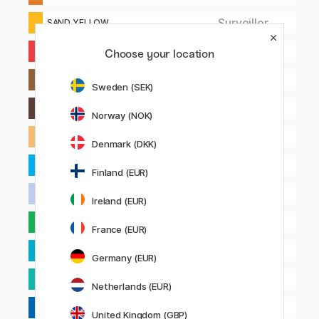
Surveiller
SAND YELLOW
0
SCARLET
Choose your location
0
SEPIA
Sweden (SEK)
0
SEPIA DEEP
Norway (NOK)
0
SEPIA LIGHT
Denmark (DKK)
0
SKY BLUE CYAN
Finland (EUR)
0
SKY BLUE LIGHT
Ireland (EUR)
0
SPRING GREEN
France (EUR)
0
TURQUOISE BLUE
Germany (EUR)
0
TURQUOISE GREEN
Netherlands (EUR)
0
ULTRAMARIN DEEP
United Kingdom (GBP)