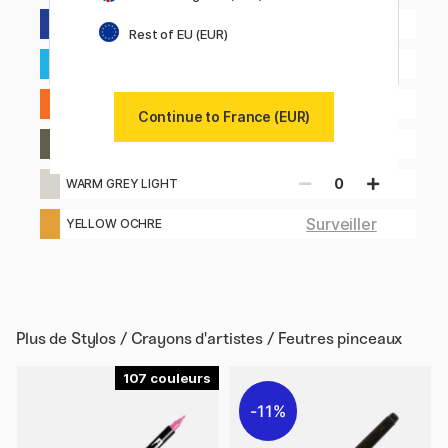
0
ULTRAMARIN VIOLET
Rest of EU (EUR)
0
ULTRAMARINE LIGHT
0
VERMILION
Continue to France (EUR)
0
WARM GREY
0
WARM GREY LIGHT
Surveiller
YELLOW OCHRE
Plus de
Stylos / Crayons d'artistes / Feutres pinceaux
107
11%