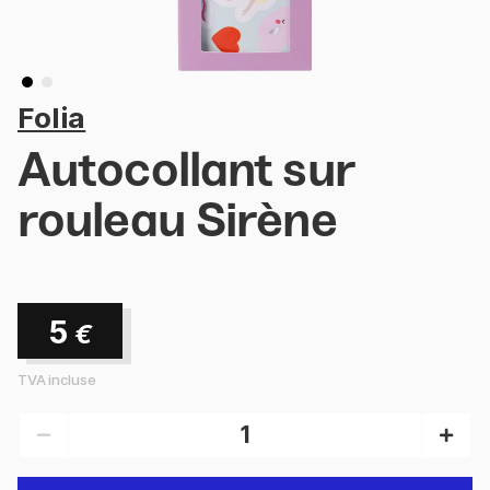
Folia
Autocollant sur
rouleau Sirène
5
€
TVA incluse