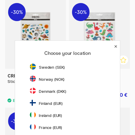
30%
30%
Choose your location
Sweden (SEK)
CREATIV COMPANY
CREATIV COMPANY
Norway (NOK)
Stickers Espace 1 filles
Stickers Dino 1 filles
Denmark (DKK)
1.54 €
1.40 €
2.20 €
2 €
Finland (EUR)
Ireland (EUR)
30%
30%
France (EUR)