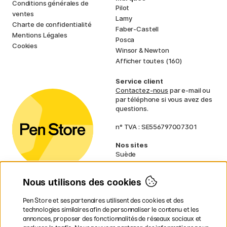
Conditions générales de
Pilot
ventes
Lamy
Charte de confidentialité
Faber-Castell
Mentions Légales
Posca
Cookies
Winsor & Newton
Afficher toutes (160)
Service client
Contactez-nous
par e-mail ou
par téléphone si vous avez des
questions.
n° TVA : SE556797007301
Nos sites
Suède
Norvège
Danemark
Nous utilisons des cookies
Finlande
Allemagne
Irlande
Pen Store et ses partenaires utilisent des cookies et des
Pays-Bas
technologies similaires afin de personnaliser le contenu et les
Royaume-Uni
annonces, proposer des fonctionnalités de réseaux sociaux et
UE