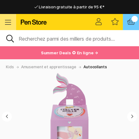
Livraison gratuite à partir de 95 €*
Livraison gratuite à partir de 95 €*
Livraison domicile ou point relais
Livraison domicile ou point relais
Summer Deals 🌻 En ligne →
Kids
Amusement et apprentissage
Autocollants