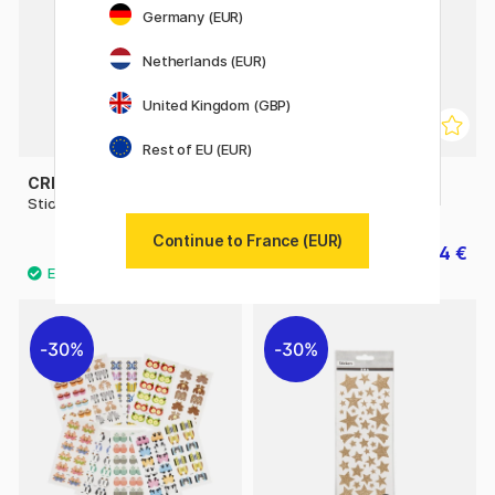
Germany (EUR)
Netherlands (EUR)
United Kingdom (GBP)
Rest of EU (EUR)
CREATIV COMPANY
CREATIV COMPANY
Stickers Glaces 1 filles
Stickers Lettres 1 filles
Continue to France (EUR)
1.54 €
1.54 €
2.20 €
2.20 €
30%
30%