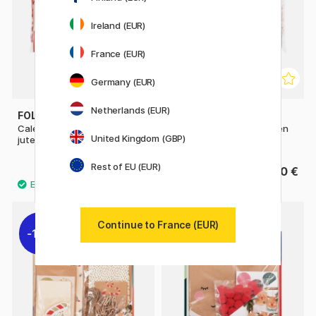
Ireland (EUR)
France (EUR)
Germany (EUR)
Netherlands (EUR)
FOLIA
FOLIA
Calendrier de l'Avent Sacs de
Calendrier de l'Avent Sac en
United Kingdom (GBP)
jute 24 pièces
tissu 24 pièces
Rest of EU (EUR)
12.40 €
15.50 €
15.50 €
Continue to France (EUR)
11%