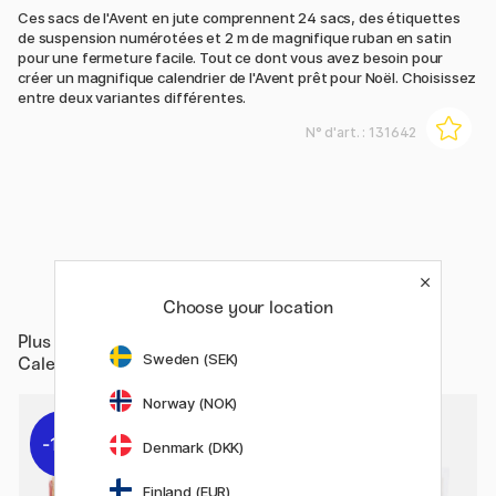
Ces sacs de l'Avent en jute comprennent 24 sacs, des étiquettes
de suspension numérotées et 2 m de magnifique ruban en satin
pour une fermeture facile. Tout ce dont vous avez besoin pour
créer un magnifique calendrier de l'Avent prêt pour Noël. Choisissez
entre deux variantes différentes.
N° d'art. :
131642
Choose your location
Plus de
Papiers & Blocs / Calendriers et agendas /
Sweden (SEK)
Calendrier de l'Avent
Norway (NOK)
11%
Denmark (DKK)
Finland (EUR)