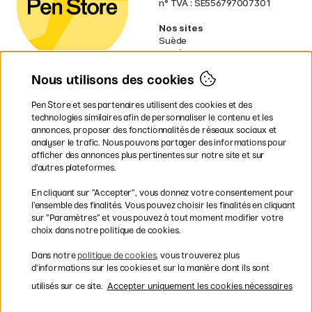
n° TVA : SE556797007301
Nos sites
Suède
Norvège
Danemark
Nous utilisons des cookies
Finlande
Allemagne
Irlande
Pen Store et ses partenaires utilisent des cookies et des
Pays-Bas
technologies similaires afin de personnaliser le contenu et les
Royaume-Uni
annonces, proposer des fonctionnalités de réseaux sociaux et
UE
analyser le trafic. Nous pouvons partager des informations pour
afficher des annonces plus pertinentes sur notre site et sur
* Des
conditions de livraison
d’autres plateformes.
spécifiques s’appliquent aux produits
En cliquant sur ”Accepter”, vous donnez votre consentement pour
volumineux.
l’ensemble des finalités. Vous pouvez choisir les finalités en cliquant
sur ”Paramètres” et vous pouvez à tout moment modifier votre
Les modes de paiement
choix dans notre politique de cookies.
Dans notre
politique de cookies
, vous trouverez plus
d’informations sur les cookies et sur la manière dont ils sont
utilisés sur ce site.
Accepter uniquement les cookies nécessaires
Livraison rapide et gratuite à partir de 95 €