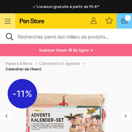
Livraison gratuite à partir de 95 €*
Livraison gratuite à partir de 95 €*
Livraison domicile ou point relais
Livraison domicile ou point relais
Summer Deals 🌻 En ligne →
Papiers & Blocs
Calendriers et agendas
Calendrier de l'Avent
11%