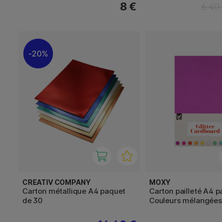
8 €
6.40
20%
CREATIV COMPANY
MOXY
Carton métallique A4 paquet
Carton pailleté A4 p
de 30
Couleurs mélangées