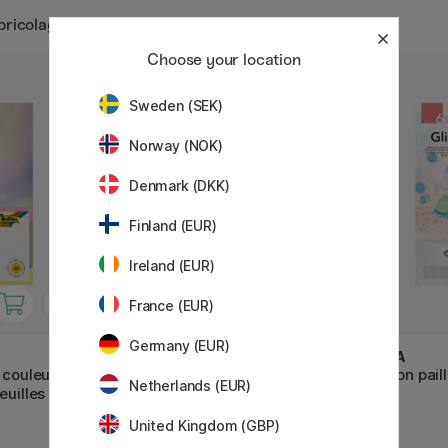
icolage et carnets de dessin / Papier pailleté
Choose your location
Sweden (SEK)
Norway (NOK)
Denmark (DKK)
Finland (EUR)
Ireland (EUR)
France (EUR)
Germany (EUR)
FOLIA
FOLIA
 couleurs
Carton pailleté Basique 6
Carton paill
Netherlands (EUR)
euilles
feuilles
United Kingdom (GBP)