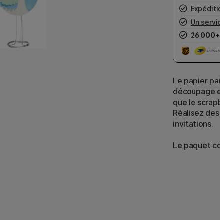
Expéditio
Un servic
26 000+
Le papier pai
découpage et
que le scrap
Réalisez des
invitations.
Le paquet co