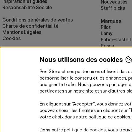
Inspiration et guides
Nouveautés
Responsabilité Sociale
Staff picks
Conditions générales de ventes
Marques
Charte de confidentialité
Pilot
Mentions Légales
Lamy
Cookies
Faber-Castell
Posca
Winsor & New
Afficher tout
Nous utilisons des cookies
Pen Store et ses partenaires utilisent des c
personnaliser le contenu et les annonces, p
analyser le trafic. Nous pouvons partager 
pertinentes sur notre site et sur d’autres p
En cliquant sur ”Accepter”, vous donnez vot
pouvez choisir les finalités en cliquant su
Les modes de paiement
votre choix dans notre politique de cookies.
Dans notre
politique de cookies
, vous trouv