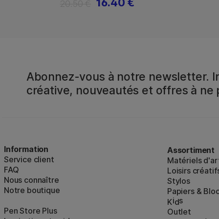
16.40 €
20.50 €
Abonnez-vous à notre newsletter. In
créative, nouveautés et offres à ne
Information
Assortiment
Service client
Matériels d'ar
FAQ
Loisirs créatif
Nous connaître
Stylos
Notre boutique
Papiers & Blo
i
s
K
d
Pen Store Plus
Outlet