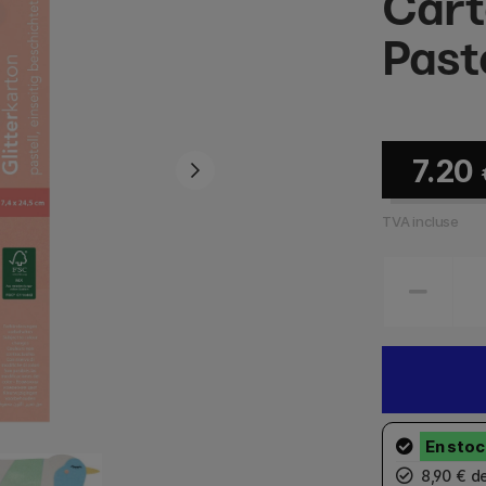
Cart
Paste
7.20
TVA incluse
8,90 € d