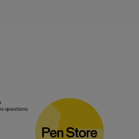
u
es questions.