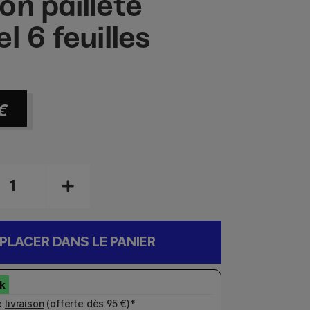
on pailleté
l 6 feuilles
€
PLACER DANS LE PANIER
e
livraison
(offerte dès 95 €)*