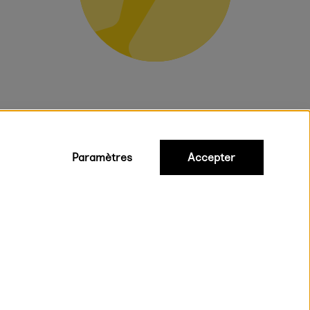
Paramètres
Accepter
iques
ux.
on rapide et gratuite à partir de 95 €