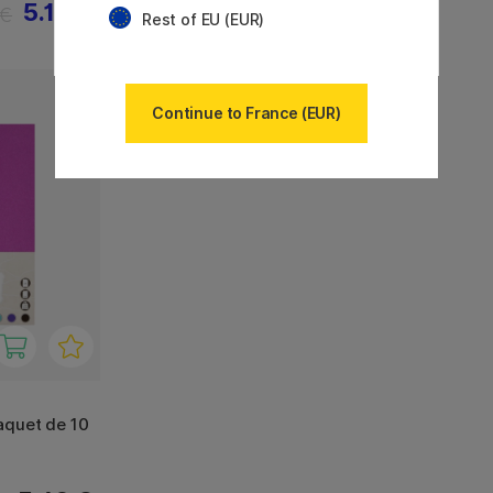
5.12 €
6.60 €
 €
Rest of EU (EUR)
Continue to France (EUR)
aquet de 10