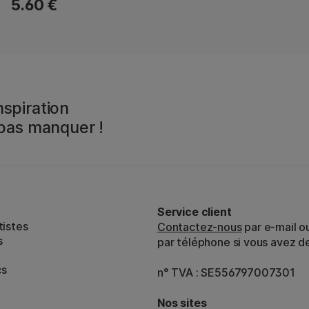
5.60 €
spiration
 pas manquer !
Service client
tistes
Contactez-nous
par e-mail o
s
par téléphone si vous avez d
cs
n° TVA : SE556797007301
Nos sites