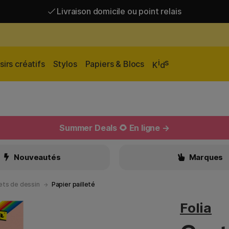
Livraison domicile ou point relais
Livraison gratuite à partir de 95 €*
Livraison domicile ou point relais
i
s
sirs créatifs
Stylos
Papiers & Blocs
K
d
Summer Deals 🌻 En ligne →
Nouveautés
Marques
ets de dessin
Papier pailleté
Folia