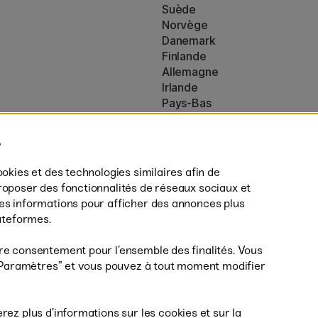
Suède
Norvège
Danemark
Finlande
Allemagne
Irlande
Pays-Bas
Royaume-Uni
ton
UE
es (160)
* Des
conditions de livraison
spécif
ookies et des technologies similaires afin de
s’appliquent aux produits volumine
roposer des fonctionnalités de réseaux sociaux et
des informations pour afficher des annonces plus
lateformes.
re consentement pour l’ensemble des finalités. Vous
r ”Paramètres” et vous pouvez à tout moment modifier
Livrais
erez plus d’informations sur les cookies et sur la