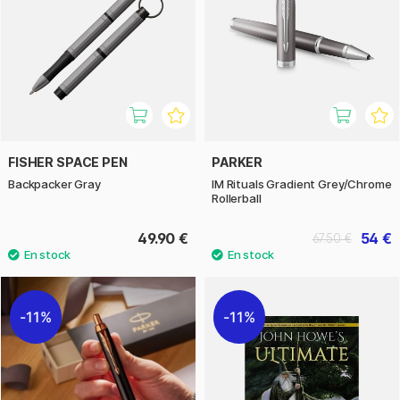
FISHER SPACE PEN
PARKER
Backpacker Gray
IM Rituals Gradient Grey/Chrome
Rollerball
49.90 €
54 €
67.50 €
11%
11%