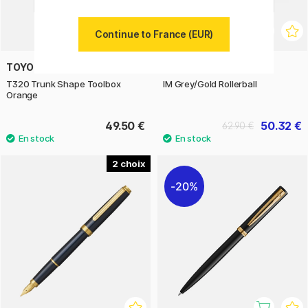
Continue to France (EUR)
TOYO STEEL COMPANY
PARKER
T320 Trunk Shape Toolbox
IM Grey/Gold Rollerball
Orange
49.50 €
50.32 €
62.90 €
2
20%