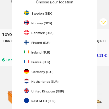
Choose your location
Sweden (SEK)
Norway (NOK)
Denmark (DKK)
TOYO STEEL COMPANY
CRETACOLOR
T150 Trunk Shape Toolbox Black
Cretacolor Urban Sketching Set
Finland (EUR)
22 pièces
Ireland (EUR)
23.20 €
42.21 €
29 €
46.90 €
France (EUR)
Germany (EUR)
11%
Netherlands (EUR)
United Kingdom (GBP)
Rest of EU (EUR)