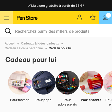
Livraison gratuite à partir de 95 €*
Livraison gratuite à partir de 95 €*
Livraison domicile ou point relais
Livraison domicile ou point relais
Accueil
Cadeaux & Idées cadeaux
Cadeau selon la personne
Cadeau pour lui
Cadeau pour lui
Pour maman
Pour papa
Pour
Pour enfants
Pour
adolescents
e