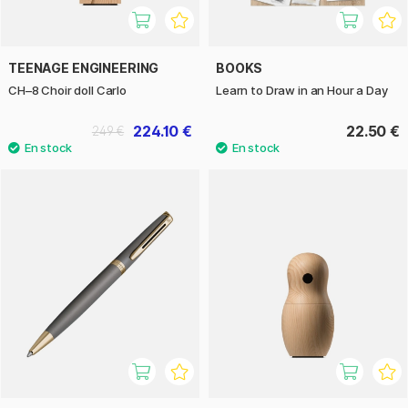
TEENAGE ENGINEERING
BOOKS
CH–8 Choir doll Carlo
Learn to Draw in an Hour a Day
224.10 €
22.50 €
249 €