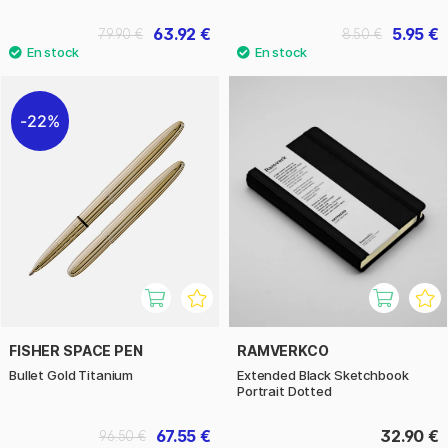
63.92 €
5.95 €
79.90 €
8.50 €
22%
FISHER SPACE PEN
RAMVERKCO
Bullet Gold Titanium
Extended Black Sketchbook
Portrait Dotted
67.55 €
32.90 €
96.50 €