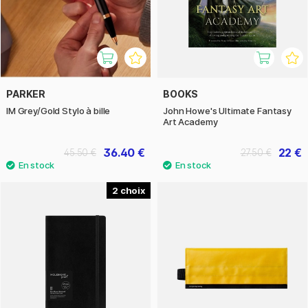
PARKER
BOOKS
IM Grey/Gold Stylo à bille
John Howe's Ultimate Fantasy
Art Academy
36.40 €
22 €
45.50 €
27.50 €
2