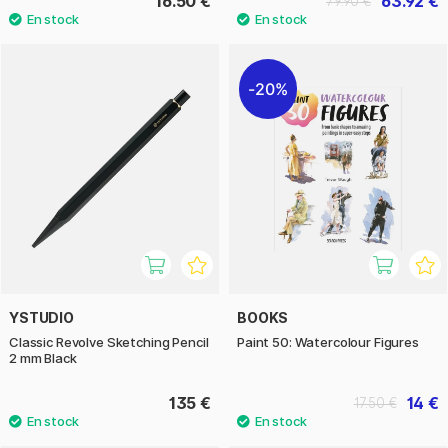
16.50 €
63.92 €
79.90 €
20%
YSTUDIO
BOOKS
Classic Revolve Sketching Pencil
Paint 50: Watercolour Figures
2 mm Black
135 €
14 €
17.50 €