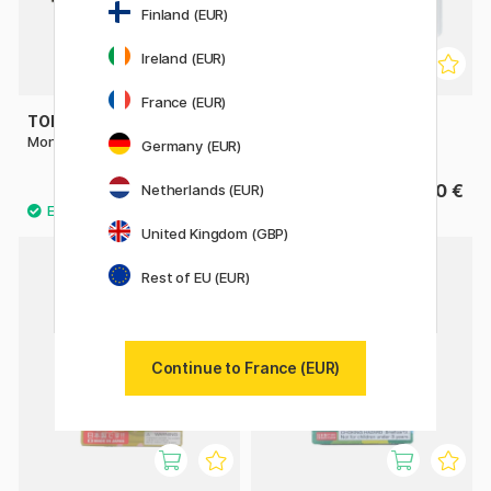
Finland (EUR)
Ireland (EUR)
France (EUR)
TOMBOW
FABER-CASTELL
Mono Dust Catch Gomme
Gomme malléable
Germany (EUR)
2.90 €
1.80 €
Netherlands (EUR)
United Kingdom (GBP)
Rest of EU (EUR)
Continue to France (EUR)