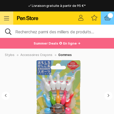
Livraison gratuite à partir de 95 €*
Livraison gratuite à partir de 95 €*
Livraison domicile ou point relais
Livraison domicile ou point relais
Summer Deals 🌻 En ligne →
Stylos
Accessoires Crayons
Gommes