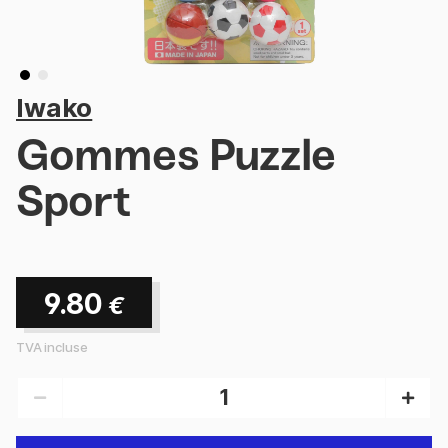
Iwako
Gommes Puzzle
Sport
9.80
€
TVA incluse