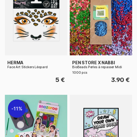
HERMA
PEN STORE X NABBI
Face Art Stickers Léopard
BioBeads Perles à repasser Midi
1000 pcs
5 €
3.90 €
11%