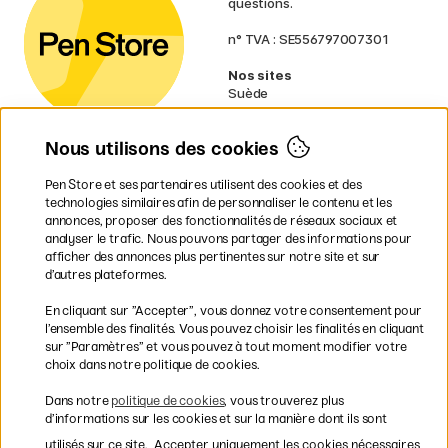
questions.
n° TVA : SE556797007301
Nos sites
Suède
Norvège
Danemark
Nous utilisons des cookies
Finlande
Allemagne
Irlande
Pen Store et ses partenaires utilisent des cookies et des
Pays-Bas
technologies similaires afin de personnaliser le contenu et les
Royaume-Uni
annonces, proposer des fonctionnalités de réseaux sociaux et
UE
analyser le trafic. Nous pouvons partager des informations pour
afficher des annonces plus pertinentes sur notre site et sur
d’autres plateformes.
* Des
conditions de livraison
spécifiques s’appliquent aux produits
En cliquant sur ”Accepter”, vous donnez votre consentement pour
volumineux.
l’ensemble des finalités. Vous pouvez choisir les finalités en cliquant
sur ”Paramètres” et vous pouvez à tout moment modifier votre
Les modes de paiement
choix dans notre politique de cookies.
Dans notre
politique de cookies
, vous trouverez plus
d’informations sur les cookies et sur la manière dont ils sont
utilisés sur ce site.
Accepter uniquement les cookies nécessaires